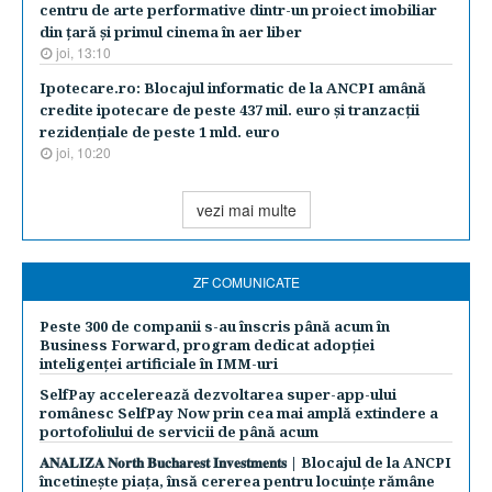
centru de arte performative dintr-un proiect imobiliar
din ţară şi primul cinema în aer liber
joi, 13:10
Ipotecare.ro: Blocajul informatic de la ANCPI amână
credite ipotecare de peste 437 mil. euro şi tranzacţii
rezidenţiale de peste 1 mld. euro
joi, 10:20
vezi mai multe
ZF COMUNICATE
Peste 300 de companii s-au înscris până acum în
Business Forward, program dedicat adopției
inteligenței artificiale în IMM-uri
SelfPay accelerează dezvoltarea super-app-ului
românesc SelfPay Now prin cea mai amplă extindere a
portofoliului de servicii de până acum
𝐀𝐍𝐀𝐋𝐈𝐙𝐀 𝐍𝐨𝐫𝐭𝐡 𝐁𝐮𝐜𝐡𝐚𝐫𝐞𝐬𝐭 𝐈𝐧𝐯𝐞𝐬𝐭𝐦𝐞𝐧𝐭𝐬 | Blocajul de la ANCPI
încetinește piața, însă cererea pentru locuințe rămâne