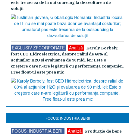
este trecerea de la outsourcing la dezvoltarea de
soluţii
EXCLUSIV ZFCORPORATE
Analiză
Karoly Borbely,
fost CEO Hidroelectrica, despre raliul de 60% al
acţiunilor H2O şi evaluarea de 90 mld. lei: Este o
creştere care n-are legătură cu performanţa companiei.
Free float-ul este prea mic
FOCUS: INDUSTRIA BERII
FOCUS: INDUSTRIA BERII
Analiză
Producţie de bere