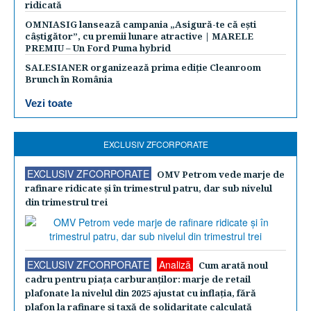
ridicată
OMNIASIG lansează campania „Asigură-te că ești
câștigător”, cu premii lunare atractive | MARELE
PREMIU – Un Ford Puma hybrid
SALESIANER organizează prima ediție Cleanroom
Brunch în România
Vezi toate
EXCLUSIV ZFCORPORATE
EXCLUSIV ZFCORPORATE
OMV Petrom vede marje de
rafinare ridicate şi în trimestrul patru, dar sub nivelul
din trimestrul trei
EXCLUSIV ZFCORPORATE
Analiză
Cum arată noul
cadru pentru piaţa carburanţilor: marje de retail
plafonate la nivelul din 2025 ajustat cu inflaţia, fără
plafon la rafinare şi taxă de solidaritate calculată