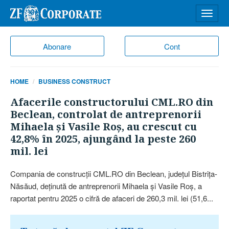
Desch
meniu
Abonare
Cont
HOME
BUSINESS CONSTRUCT
Afacerile constructorului CML.RO din
Beclean, controlat de antreprenorii
Mihaela şi Vasile Roş, au crescut cu
42,8% în 2025, ajungând la peste 260
mil. lei
Compania de construcţii CML.RO din Beclean, judeţul Bistriţa-
Năsăud, deţinută de antreprenorii Mihaela şi Vasile Roş, a
raportat pentru 2025 o cifră de afaceri de 260,3 mil. lei (51,6...