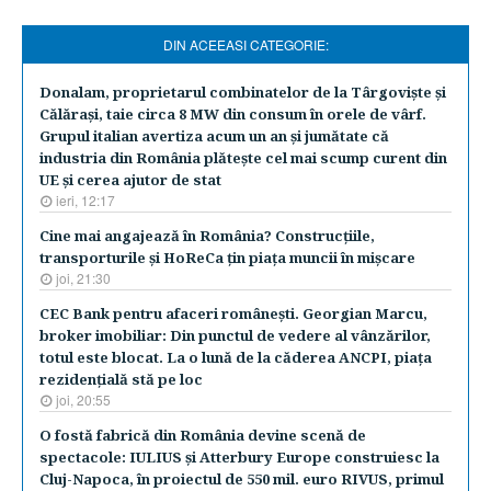
DIN ACEEASI CATEGORIE:
Donalam, proprietarul combinatelor de la Târgovişte şi
Călăraşi, taie circa 8 MW din consum în orele de vârf.
Grupul italian avertiza acum un an şi jumătate că
industria din România plăteşte cel mai scump curent din
UE şi cerea ajutor de stat
ieri, 12:17
Cine mai angajează în România? Construcţiile,
transporturile şi HoReCa ţin piaţa muncii în mişcare
joi, 21:30
CEC Bank pentru afaceri româneşti. Georgian Marcu,
broker imobiliar: Din punctul de vedere al vânzărilor,
totul este blocat. La o lună de la căderea ANCPI, piaţa
rezidenţială stă pe loc
joi, 20:55
O fostă fabrică din România devine scenă de
spectacole: IULIUS şi Atterbury Europe construiesc la
Cluj-Napoca, în proiectul de 550 mil. euro RIVUS, primul