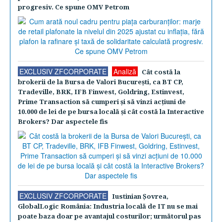
progresiv. Ce spune OMV Petrom
EXCLUSIV ZFCORPORATE
Analiză
Cât costă la
brokerii de la Bursa de Valori Bucureşti, ca BT CP,
Tradeville, BRK, IFB Finwest, Goldring, Estinvest,
Prime Transaction să cumperi şi să vinzi acţiuni de
10.000 de lei de pe bursa locală şi cât costă la Interactive
Brokers? Dar aspectele fis
EXCLUSIV ZFCORPORATE
Iustinian Şovrea,
GlobalLogic România: Industria locală de IT nu se mai
poate baza doar pe avantajul costurilor; următorul pas