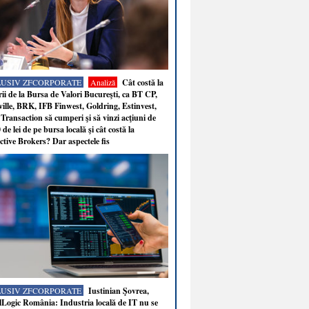
LUSIV ZFCORPORATE
Analiză
Cât costă la
ii de la Bursa de Valori Bucureşti, ca BT CP,
ille, BRK, IFB Finwest, Goldring, Estinvest,
Transaction să cumperi şi să vinzi acţiuni de
 de lei de pe bursa locală şi cât costă la
ctive Brokers? Dar aspectele fis
LUSIV ZFCORPORATE
Iustinian Şovrea,
Logic România: Industria locală de IT nu se