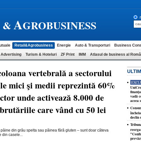
A
z
L &
GROBUSINESS
utuale
Retail&Agrobusiness
Energie
Auto & Transporturi
Business Cons
 Advertising
Turism & Hoteluri
ZF Print
IMM
Atlasul de business al Româ
 coloana vertebrală a sectorului
ULTIM
ile mici şi medii reprezintă 60%
EXCL
UniCre
finanţa
ector unde activează 8.000 de
vadă ce
aceea 
rutăriile care vând cu 50 lei
Consum
închei
declin 
Tribun
reorga
 pâine din grâu spelta sau pâinea fără gluten – sunt doar câteva
”Confi
 din casele...
prevăzu