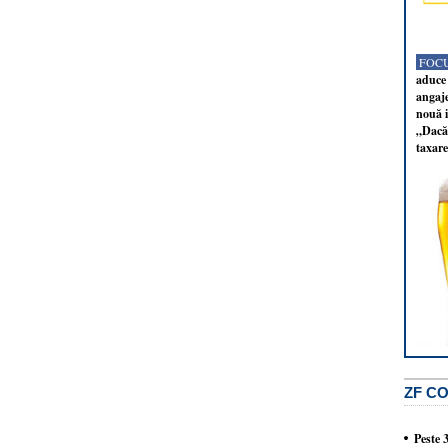
FOCU
aduce 
angaj
nouă i
„Dacă 
taxare
ZF C
Peste 