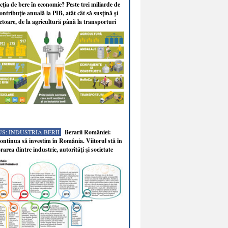
ţia de bere în economie? Peste trei miliarde de
ontribuţie anuală la PIB, atât cât să susţină şi
ectoare, de la agricultură până la transporturi
S: INDUSTRIA BERII
Berarii României:
ntinua să investim în România. Viitorul stă în
rarea dintre industrie, autorităţi şi societate