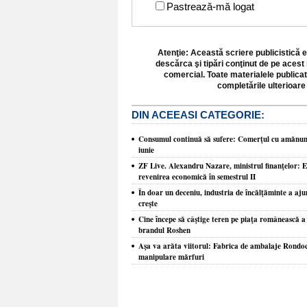
Pastrează-mă logat
Atenţie: Această scriere publicistică e
descărca şi tipări conţinut de pe acest 
comercial. Toate materialele publicat
completările ulterioare 
DIN ACEEASI CATEGORIE:
Consumul continuă să sufere: Comerţul cu amănunt
iunie
ZF Live. Alexandru Nazare, ministrul finanţelor: E
revenirea economică în semestrul II
În doar un deceniu, industria de încălţăminte a ajun
creşte
Cine începe să câştige teren pe piaţa românească a
brandul Roshen
Aşa va arăta viitorul: Fabrica de ambalaje Rondocar
manipulare mărfuri