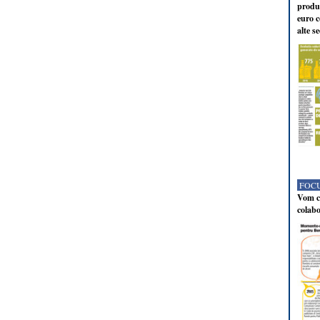
produc
euro c
alte s
FOCU
Vom co
colabo