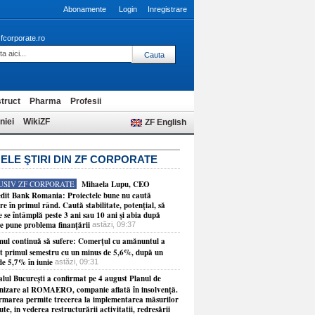
Abonamente
Login
Inregistrare
fcorporate.ro
truct
Pharma
Profesii
niei
WikiZF
ZF English
ELE ŞTIRI DIN ZF CORPORATE
USIV ZF CORPORATE
Mihaela Lupu, CEO
dit Bank Romania: Proiectele bune nu caută
re în primul rând. Caută stabilitate, potenţial, să
 se întâmplă peste 3 ani sau 10 ani şi abia după
se pune problema finanţării
astăzi, 09:37
ul continuă să sufere: Comerţul cu amănuntul a
at primul semestru cu un minus de 5,6%, după un
de 5,7% în iunie
astăzi, 09:31
alul Bucureşti a confirmat pe 4 august Planul de
nizare al ROMAERO, companie aflată în insolvenţă.
rmarea permite trecerea la implementarea măsurilor
te, in vederea restructurării activitatii, redresării