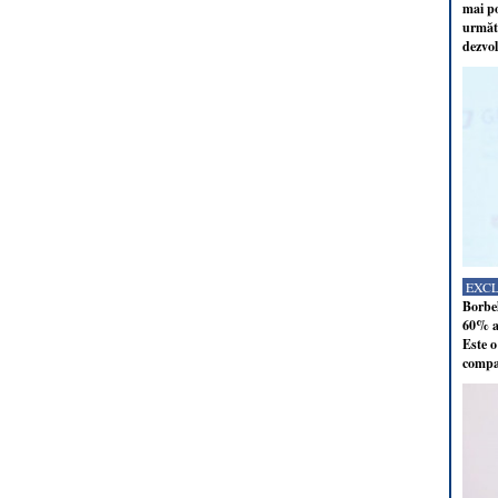
mai po
următo
dezvol
EXC
Borbel
60% al
Este o
compan