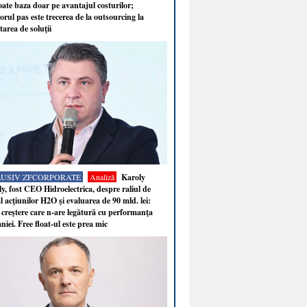
ate baza doar pe avantajul costurilor;
rul pas este trecerea de la outsourcing la
tarea de soluţii
LUSIV ZFCORPORATE
Analiză
Karoly
y, fost CEO Hidroelectrica, despre raliul de
 acţiunilor H2O şi evaluarea de 90 mld. lei:
 creştere care n-are legătură cu performanţa
iei. Free float-ul este prea mic