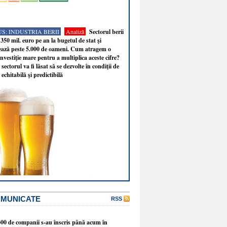
S: INDUSTRIA BERII
Analiză
Sectorul berii
350 mil. euro pe an la bugetul de stat şi
ează peste 5.000 de oameni. Cum atragem o
nvestiţie mare pentru a multiplica aceste cifre?
sectorul va fi lăsat să se dezvolte în condiţii de
 echitabilă şi predictibilă
OMUNICATE
RSS
300 de companii s-au înscris până acum în