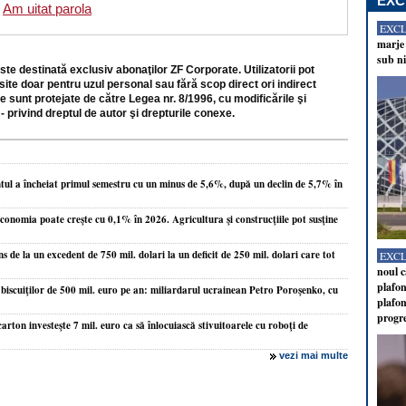
EXC
Am uitat parola
EXC
marje 
sub ni
ste destinată exclusiv abonaţilor ZF Corporate. Utilizatorii pot
site doar pentru uzul personal sau fără scop direct ori indirect
e sunt protejate de către Legea nr. 8/1996, cu modificările şi
- privind dreptul de autor şi drepturile conexe.
ul a încheiat primul semestru cu un minus de 5,6%, după un declin de 5,7% în
conomia poate creşte cu 0,1% în 2026. Agricultura şi construcţiile pot susţine
s de la un excedent de 750 mil. dolari la un deficit de 250 mil. dolari care tot
EXC
noul c
plafon
 biscuiţilor de 500 mil. euro pe an: miliardarul ucrainean Petro Poroşenko, cu
plafon
progr
ton investeşte 7 mil. euro ca să înlocuiască stivuitoarele cu roboţi de
vezi mai multe