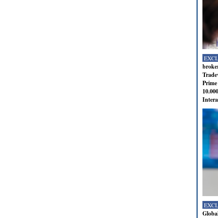
EXC
broker
Tradev
Prime 
10.000
Intera
EXC
Global