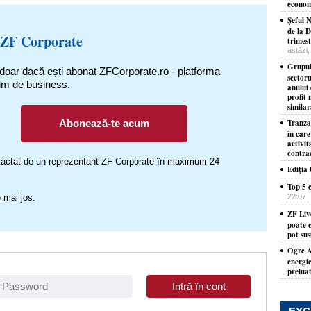
econom
Şeful 
de la D
 ZF Corporate
trimest
astăzi,
Grupul
 doar dacă ești abonat ZFCorporate.ro - platforma
sector
um de business.
anului 
profit 
simila
Abonează-te acum
Tranza
în care
activit
contra
ontactat de un reprezentant ZF Corporate în maximum 24
Ediţia
Top 5 c
 mai jos.
22:07
ZF Liv
poate c
pot sus
Ogre AI
energie
prelua