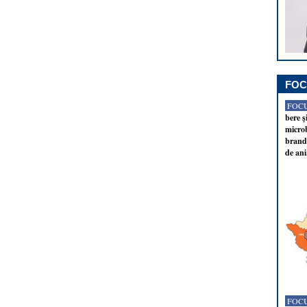
FOC
FOCU
bere ş
microb
brandu
de ani
FOCU