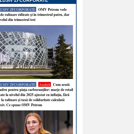
LUSIV ZFCORPORATE
LUSIV ZFCORPORATE
OMV Petrom vede
de rafinare ridicate şi în trimestrul patru, dar
velul din trimestrul trei
LUSIV ZFCORPORATE
Analiză
Cum arată
adru pentru piaţa carburanţilor: marje de retail
ate la nivelul din 2025 ajustat cu inflaţia, fără
 la rafinare şi taxă de solidaritate calculată
esiv. Ce spune OMV Petrom