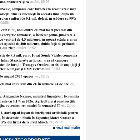
ico-financiare şi co
astăzi, 09:02
NuScale, compania care furnizează reactoarele mici
oiceşti, vine la Bucureşti în această lună, după un
ru cu venituri de 0,1 mil. dolari, în scădere cu 99%
 08:56
 elen PPC, unul dintre cei mai mari jucători din
ul energetic românesc, a încheiat prima jumătate a
cu venituri de 4,5 mld.euro, în uşoară scădere, şi un
net ajustat de 400 mil.euro, dublu faţă de perioada
ră din 2025
astăzi, 08:52
cţie de 9,5 mil. euro: Foraj Sonde Videle, compania
 Iulian Stanciu este acţionar, vrea să cumpere
atea de foraj a Transgex Oradea, cu 46 de angajaţi şi
ctele Romgaz şi OMV Petrom
ieri, 22:53
 06 august 2026 epaper
ieri, 22:39
ele mai citite ştiri din ZF în ultimele 24 de ore
ieri,
e. Alexandru Nazare, ministrul finanţelor: Economia
reşte cu 0,1% în 2026. Agricultura şi construcţiile
ţine revenirea economică în semestrul II
ieri, 22:06
, start-up-ul ieşean de inteligenţă artificială pentru
, îşi deschide o filială în Japonia; Matei Stratan a
t 5% din firmă de la Paul Muscă
ieri, 22:05
vezi mai multe