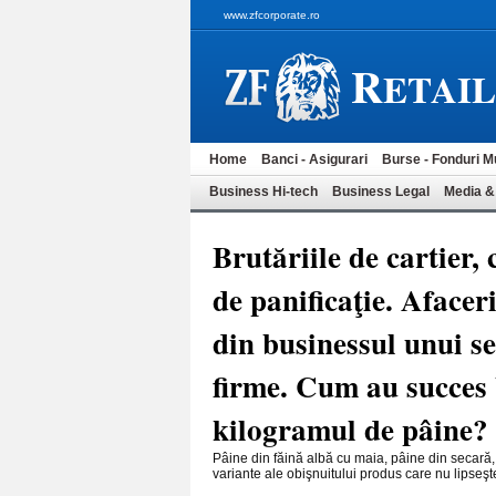
www.zfcorporate.ro
R
ETAI
Home
Banci - Asigurari
Burse - Fonduri M
Business Hi-tech
Business Legal
Media &
Brutăriile de cartier,
de panificaţie. Afacer
din businessul unui s
firme. Cum au succes b
kilogramul de pâine?
Pâine din făină albă cu maia, pâine din secară,
variante ale obişnuitului produs care nu lipseşte