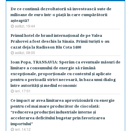
De ce continuă dezvoltatorii să investească sute de
milioane de euro într-o piaţă în care cumpărătorii
aşteaptă?
astăzi, 19:44
​Primul hotel de brand internaţional de pe Valea
Prahovei a fost deschis la Sinaia. Primii turişti s-au
cazat deja la Radisson Blu Cota 1400
astăzi, 08:00
Ioan Popa, TRANSAVIA: Sperăm ca eventuale măsuri de
limitare a consumului de energie să rămână
excepţionale, proporţionale cu contextul şi aplicate
pentru o perioadă strict necesară, în baza unui dialog
între autorităţi şi mediul economic
ieri, 17:01
Ce impact ar avea limitarea aprovizionării cu energie
pentru cel mai mare producător de ciocolată:
“reducerea producţiei industriale interne şi
accelerarea deficitului bugetar prin favorizarea
importului”
ieri, 14:12