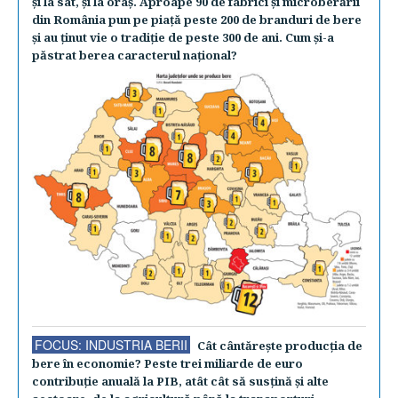
şi la sat, şi la oraş. Aproape 90 de fabrici şi microberării
din România pun pe piaţă peste 200 de branduri de bere
şi au ţinut vie o tradiţie de peste 300 de ani. Cum şi-a
păstrat berea caracterul naţional?
FOCUS: INDUSTRIA BERII
Cât cântăreşte producţia de
bere în economie? Peste trei miliarde de euro
contribuţie anuală la PIB, atât cât să susţină şi alte