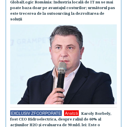
GlobalLogic România: Industria locală de IT nu se mai
poate baza doar pe avantajul costurilor; următorul pas
este trecerea de la outsourcing la dezvoltarea de
soluţii
EXCLUSIV ZFCORPORATE
Analiză
Karoly Borbely,
fost CEO Hidroelectrica, despre raliul de 60% al
acţiunilor H2O şi evaluarea de 90 mld. lei: Este o