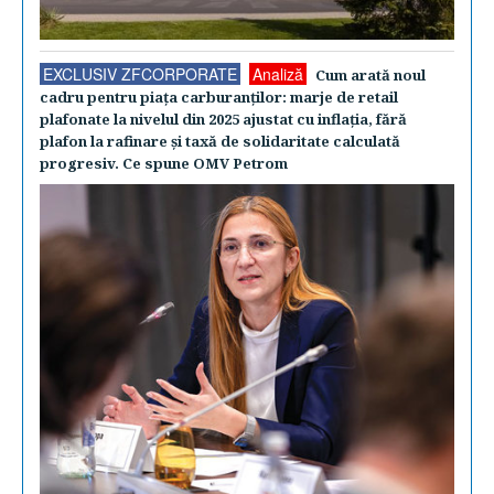
EXCLUSIV ZFCORPORATE
Analiză
Cum arată noul
cadru pentru piaţa carburanţilor: marje de retail
plafonate la nivelul din 2025 ajustat cu inflaţia, fără
plafon la rafinare şi taxă de solidaritate calculată
progresiv. Ce spune OMV Petrom