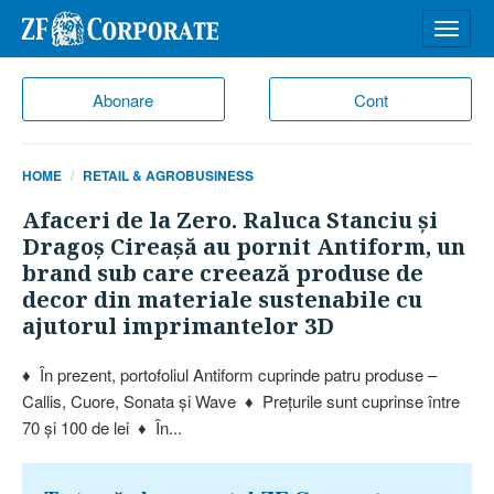
Desch
meniu
Abonare
Cont
HOME
RETAIL & AGROBUSINESS
Afaceri de la Zero. Raluca Stanciu şi
Dragoş Cireaşă au pornit Antiform, un
brand sub care creează produse de
decor din materiale sustenabile cu
ajutorul imprimantelor 3D
♦ În prezent, portofoliul Antiform cuprinde patru produse –
Callis, Cuore, Sonata şi Wave ♦ Preţurile sunt cuprinse între
70 şi 100 de lei ♦ În...