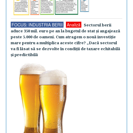
FOCUS: INDUSTRIA BERII
Analiză
Sectorul berii
aduce 350 mil. euro pe an la bugetul de stat şi angajează
peste 5.000 de oameni. Cum atragem o nouă investiţie
mare pentru a multiplica aceste cifre? „Dacă sectorul
va fi lăsat să se dezvolte în condiţii de taxare echitabilă
şi predictibilă