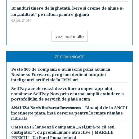
Branduri tinere de îngheţată, bere şi creme de alune s-
au „infiltrat“ pe rafturi printre giganţi
joi, 21:41
vezi mai multe
ZF COMUNICATE
Peste 300 de companii s-au înscris până acum în
Business Forward, program dedicat adopției
inteligenței artificiale în IMM-uri
SelfPay accelerează dezvoltarea super-app-ului
românesc SelfPay Now prin cea mai amplă extindere a
portofoliului de servicii de până acum
𝐀𝐍𝐀𝐋𝐈𝐙𝐀 𝐍𝐨𝐫𝐭𝐡 𝐁𝐮𝐜𝐡𝐚𝐫𝐞𝐬𝐭 𝐈𝐧𝐯𝐞𝐬𝐭𝐦𝐞𝐧𝐭𝐬 | Blocajul de la ANCPI
încetinește piața, însă cererea pentru locuințe rămâne
ridicată
OMNIASIG lansează campania „Asigură-te că ești
câștigător”, cu premii lunare atractive | MARELE
PREMIU – Un Ford Puma hybrid