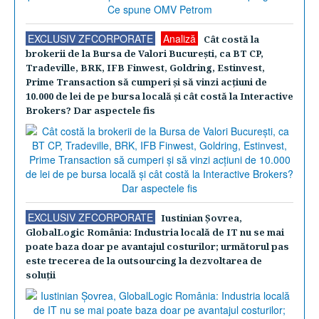
EXCLUSIV ZFCORPORATE
Analiză
Cât costă la
brokerii de la Bursa de Valori Bucureşti, ca BT CP,
Tradeville, BRK, IFB Finwest, Goldring, Estinvest,
Prime Transaction să cumperi şi să vinzi acţiuni de
10.000 de lei de pe bursa locală şi cât costă la Interactive
Brokers? Dar aspectele fis
EXCLUSIV ZFCORPORATE
Iustinian Şovrea,
GlobalLogic România: Industria locală de IT nu se mai
poate baza doar pe avantajul costurilor; următorul pas
este trecerea de la outsourcing la dezvoltarea de
soluţii