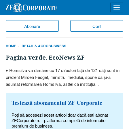
Desch
meniu
Abonare
Cont
HOME
RETAIL & AGROBUSINESS
Pagina verde. EcoNews ZF
♦ Romsilva va rămâne cu 17 directori faţă de 121 câţi sunt în
prezent Mircea Fecget, ministrul mediului, spune că şi-a
asumat reformarea Romsilva, astfel că instituţia...
Testează abonamentul ZF Corporate
Poți să accesezi acest articol doar dacă ești abonat
ZFCorporate.ro - platforma completă de informație
premium de business.