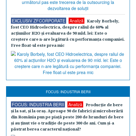
EXCLUSIV ZFCORPORATE
Analiză
Karoly Borbely,
fost CEO Hidroelectrica, despre raliul de 60% al
acţiunilor H2O şi evaluarea de 90 mld. lei: Este o
creştere care n-are legătură cu performanţa companiei.
Free float-ul este prea mic
FOCUS: INDUSTRIA BERII
FOCUS: INDUSTRIA BERII
Analiză
Producţie de bere
şi la sat, şi la oraş. Aproape 90 de fabrici şi microberării
din România pun pe piaţă peste 200 de branduri de bere
şi au ţinut vie o tradiţie de peste 300 de ani. Cum şi-a
păstrat berea caracterul naţional?