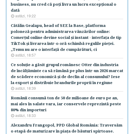
business, nu cred că poţi livra un lucru excepţional o
dată
astăzi, 19:22
Cătălin Gealapu, head of SEE la Base, platforma
poloneză pentru administrarea vânzărilor online:
Comerţul online devine social şi instant - interfaţa de tip
TikTok şi livrarea într-o oră schimbă regulile pieţei.
„Temu nu are o interfaţă de cumpărături, ci
astăzi, 18:57
Ce soluţie a găsit grupul românesc Otter din industria
de încălţăminte ca să rămână pe plus într-un 2026 marcat
de scădere economică şi de declin al consumului? Iese
la export şi distribuie brandurile proprii în regiune
astăzi, 18:39
Românii consumă ton de 50 de milioane de euro pe an,
mai ales în salate vara, iar conservele reprezintă peste
80% din importuri
astăzi, 18:33
Alexandru Frangopol, PPD Global România: Traversăm
o etapă de maturizare în piaţa de băuturi spirtoase.