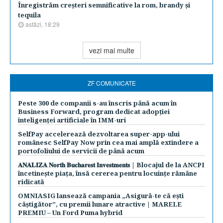
Înregistrăm creşteri semnificative la rom, brandy şi
tequila
astăzi, 18:29
vezi mai multe
ZF COMUNICATE
Peste 300 de companii s-au înscris până acum în
Business Forward, program dedicat adopției
inteligenței artificiale în IMM-uri
SelfPay accelerează dezvoltarea super-app-ului
românesc SelfPay Now prin cea mai amplă extindere a
portofoliului de servicii de până acum
𝐀𝐍𝐀𝐋𝐈𝐙𝐀 𝐍𝐨𝐫𝐭𝐡 𝐁𝐮𝐜𝐡𝐚𝐫𝐞𝐬𝐭 𝐈𝐧𝐯𝐞𝐬𝐭𝐦𝐞𝐧𝐭𝐬 | Blocajul de la ANCPI
încetinește piața, însă cererea pentru locuințe rămâne
ridicată
OMNIASIG lansează campania „Asigură-te că ești
câștigător”, cu premii lunare atractive | MARELE
PREMIU – Un Ford Puma hybrid