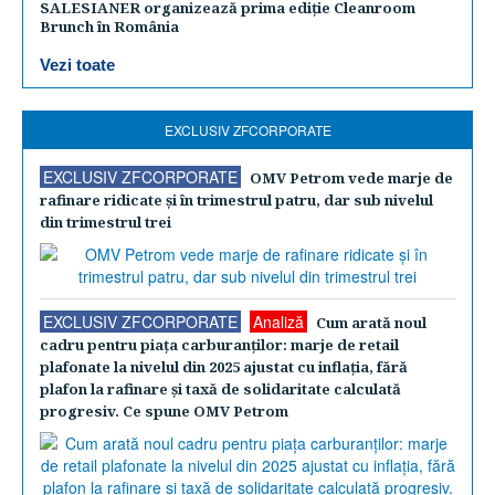
SALESIANER organizează prima ediție Cleanroom
Brunch în România
Vezi toate
EXCLUSIV ZFCORPORATE
EXCLUSIV ZFCORPORATE
OMV Petrom vede marje de
rafinare ridicate şi în trimestrul patru, dar sub nivelul
din trimestrul trei
EXCLUSIV ZFCORPORATE
Analiză
Cum arată noul
cadru pentru piaţa carburanţilor: marje de retail
plafonate la nivelul din 2025 ajustat cu inflaţia, fără
plafon la rafinare şi taxă de solidaritate calculată
progresiv. Ce spune OMV Petrom