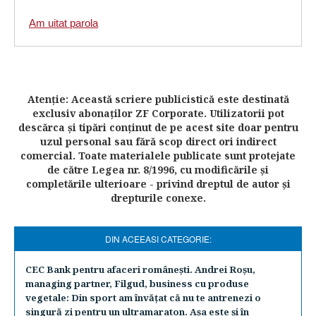
Am uitat parola
Atenţie: Această scriere publicistică este destinată
exclusiv abonaţilor ZF Corporate. Utilizatorii pot
descărca şi tipări conţinut de pe acest site doar pentru
uzul personal sau fără scop direct ori indirect
comercial. Toate materialele publicate sunt protejate
de către Legea nr. 8/1996, cu modificările şi
completările ulterioare - privind dreptul de autor şi
drepturile conexe.
DIN ACEEASI CATEGORIE:
CEC Bank pentru afaceri româneşti. Andrei Roşu,
managing partner, Filgud, business cu produse
vegetale: Din sport am învăţat că nu te antrenezi o
singură zi pentru un ultramaraton. Aşa este şi în