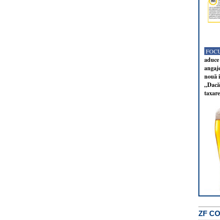
FOCU
aduce 
angaj
nouă i
„Dacă 
taxare
ZF C