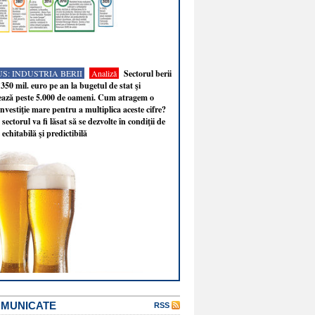
S: INDUSTRIA BERII
Analiză
Sectorul berii
350 mil. euro pe an la bugetul de stat şi
ează peste 5.000 de oameni. Cum atragem o
nvestiţie mare pentru a multiplica aceste cifre?
sectorul va fi lăsat să se dezvolte în condiţii de
 echitabilă şi predictibilă
OMUNICATE
RSS