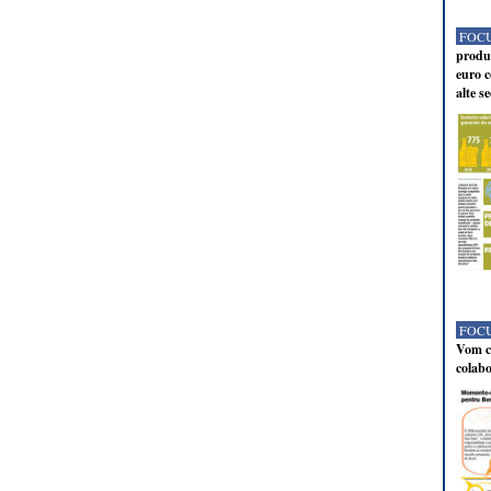
FOCU
produc
euro c
alte s
FOCU
Vom co
colabo