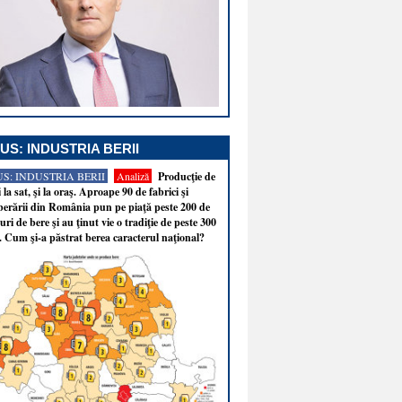
US: INDUSTRIA BERII
S: INDUSTRIA BERII
Analiză
Producţie de
i la sat, şi la oraş. Aproape 90 de fabrici şi
erării din România pun pe piaţă peste 200 de
ri de bere şi au ţinut vie o tradiţie de peste 300
. Cum şi-a păstrat berea caracterul naţional?