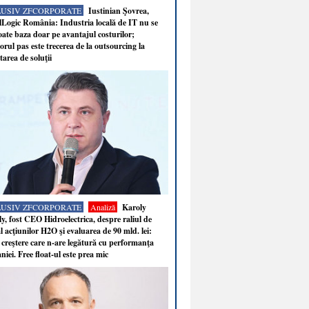
LUSIV ZFCORPORATE
Iustinian Şovrea,
Logic România: Industria locală de IT nu se
ate baza doar pe avantajul costurilor;
rul pas este trecerea de la outsourcing la
tarea de soluţii
LUSIV ZFCORPORATE
Analiză
Karoly
y, fost CEO Hidroelectrica, despre raliul de
 acţiunilor H2O şi evaluarea de 90 mld. lei:
 creştere care n-are legătură cu performanţa
iei. Free float-ul este prea mic