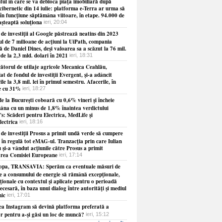
ul în care se va debloca piaţa imobiliară după
cibernetic din 14 iulie: platforma e-Terra ar urma să
în funcţiune săptămâna viitoare, în etape. 94.000 de
aşteaptă soluţiona
ieri, 20:04
de investiţii al Google păstrează neatins din 2023
ul de 7 milioane de acţiuni la UiPath, compania
 de Daniel Dines, deşi valoarea sa a scăzut la 76 mil.
 de la 2,3 mld. dolari în 2021
ieri, 18:31
ătorul de utilaje agricole Mecanica Ceahlău,
at de fondul de investiţii Evergent, şi-a adâncit
ile la 3,8 mil. lei în primul semestru. Afacerile, în
e cu 31%
ieri, 18:27
e la Bucureşti coboară cu 0,6% vineri şi încheie
âna cu un minus de 1,8% înaintea verdictului
s: Scăderi pentru Electrica, MedLife şi
lectrica
ieri, 18:16
 de investiţii Prosus a primit undă verde să cumpere
 în regulă tot eMAG-ul. Tranzacţia prin care Iulian
 şi-a vândut acţiunile către Prosus a primit
rea Comisiei Europeane
ieri, 17:14
opa, TRANSAVIA: Sperăm ca eventuale măsuri de
re a consumului de energie să rămână excepţionale,
ionale cu contextul şi aplicate pentru o perioadă
necesară, în baza unui dialog între autorităţi şi mediul
ic
ieri, 17:01
ea Instagram să devină platforma preferată a
or pentru a-şi găsi un loc de muncă?
ieri, 15:12