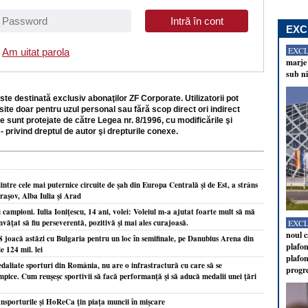
EXC
EXC
Am uitat parola
marje 
sub ni
ste destinată exclusiv abonaţilor ZF Corporate. Utilizatorii pot
site doar pentru uzul personal sau fără scop direct ori indirect
e sunt protejate de către Legea nr. 8/1996, cu modificările şi
- privind dreptul de autor şi drepturile conexe.
tre cele mai puternice circuite de şah din Europa Centrală şi de Est, a strâns
Braşov, Alba Iulia şi Arad
i campioni. Iulia Ioniţescu, 14 ani, volei: Voleiul m-a ajutat foarte mult să mă
nvăţat să fiu perseverentă, pozitivă şi mai ales curajoasă.
EXC
noul c
8 joacă astăzi cu Bulgaria pentru un loc în semifinale, pe Danubius Arena din
plafon
e 124 mil. lei
plafon
edaliate sporturi din România, nu are o infrastractură cu care să se
progr
pice. Cum reuşeşc sportivii să facă performanţă şi să aducă medalii unei ţări
nsporturile şi HoReCa ţin piaţa muncii în mişcare