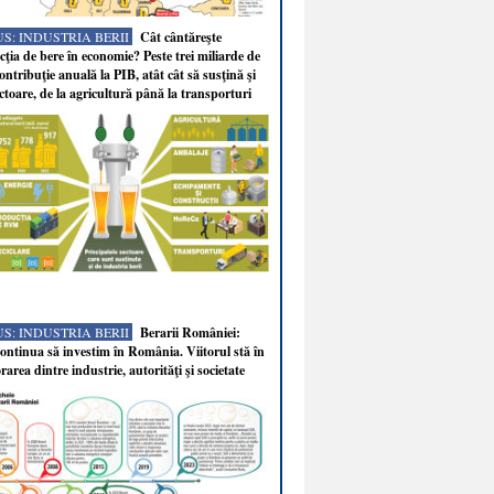
S: INDUSTRIA BERII
Cât cântăreşte
ţia de bere în economie? Peste trei miliarde de
ontribuţie anuală la PIB, atât cât să susţină şi
ectoare, de la agricultură până la transporturi
S: INDUSTRIA BERII
Berarii României:
ntinua să investim în România. Viitorul stă în
rarea dintre industrie, autorităţi şi societate