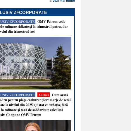
vezi mai multe
LUSIV ZFCORPORATE
LUSIV ZFCORPORATE
OMV Petrom vede
de rafinare ridicate şi în trimestrul patru, dar
velul din trimestrul trei
LUSIV ZFCORPORATE
Analiză
Cum arată
adru pentru piaţa carburanţilor: marje de retail
ate la nivelul din 2025 ajustat cu inflaţia, fără
 la rafinare şi taxă de solidaritate calculată
esiv. Ce spune OMV Petrom