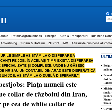
z
II
utuale
Retail&Agrobusiness
Energie
Auto & Transporturi
Business Cons
 Advertising
Turism & Hoteluri
ZF Print
IMM
Atlasul de business al Româ
URILE SIMPLE ASISTĂM LA O DISPERARE A
ULTIM
ANŢI PE JOB. ÎN ACELAŞI TIMP, EXISTĂ DISPERAREA
SPECIALIZATE ŞI COMPLEXE, UNDE NU GĂSESC
Bulgar
milioa
 DE HR SAU UN CONTABIL DIN ARAD ESTE DISPERAT CĂ
​Primul
E UN JOB. ASISTĂM LA O DUBLĂ DISPERARE.”
fost de
bestjobs: Piaţa muncii este
Radiss
Minist
ue collar de războiul din Iran,
similar
publica
Finanţe
r pe cea de white collar de
fiscală 
Guvernu