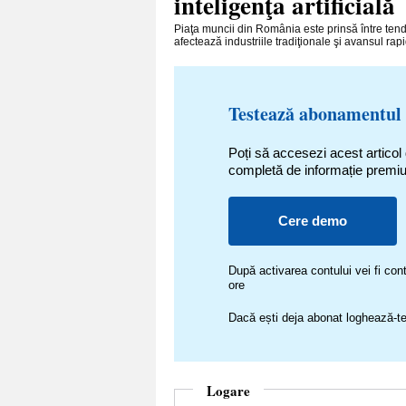
inteligenţa artificială
Piaţa muncii din România este prinsă între tend
afectează industriile tradiţionale şi avansul rapid
Testează abonamentul
Poți să accesezi acest articol
completă de informație premi
Cere demo
După activarea contului vei fi c
ore
Dacă ești deja abonat loghează-te
Logare