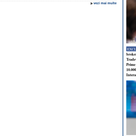
vezi mai multe
EXC
broker
Tradev
Prime 
10.000
Intera