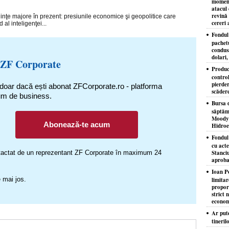
moment
atacul 
revină 
inţe majore în prezent: presiunile economice şi geopolitice care
cereri 
 al inteligenţei...
Fondul 
pachet
condusă
dolari,
 ZF Corporate
Produc
control
pierder
 doar dacă ești abonat ZFCorporate.ro - platforma
scăder
um de business.
Bursa d
săptăm
Moody'
Abonează-te acum
Hidroe
Fondul
cu acte
ontactat de un reprezentant ZF Corporate în maximum 24
Stanciu
aproba
Ioan P
 mai jos.
limita
proporţ
strict 
econom
Ar put
tineril