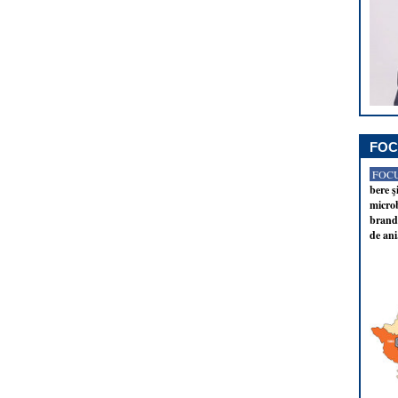
FOC
FOCU
bere ş
microb
brandu
de ani