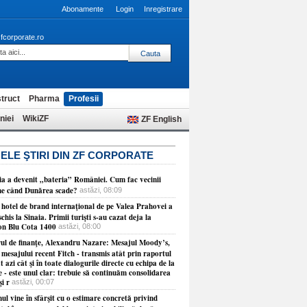
Abonamente
Login
Inregistrare
fcorporate.ro
truct
Pharma
Profesii
niei
WikiZF
ZF English
ELE ŞTIRI DIN ZF CORPORATE
ia a devenit „bateria” României. Cum fac vecinii
ne când Dunărea scade?
astăzi, 08:09
 hotel de brand internaţional de pe Valea Prahovei a
schis la Sinaia. Primii turişti s-au cazat deja la
on Blu Cota 1400
astăzi, 08:00
rul de finanţe, Alexandru Nazare: Mesajul Moody’s,
 mesajului recent Fitch - transmis atât prin raportul
t azi cât şi în toate dialogurile directe cu echipa de la
 - este unul clar: trebuie să continuăm consolidarea
şi r
astăzi, 00:07
l vine în sfârşit cu o estimare concretă privind