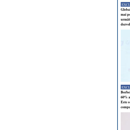
EXC
Global
mai po
următo
dezvol
EXC
Borbel
60% al
Este o
compan