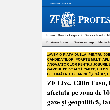
www.zfcorporate.ro
P
ROFES
Home
Banci - Asigurari
Burse - Fonduri M
Business Hi-tech
Business Legal
Media &
„AVEM O PIAŢĂ DUBLĂ. PENTRU JOB
CANDIDAŢILOR: FOARTE MULŢI APLIC
ANGAJATORILOR PENTRU JOBURILE 
OAMENI. PE DE ALTĂ PARTE, UN OM
DE JUMĂTATE DE AN NU ÎŞI GĂSEŞT
ZF Live. Călin Fusu, 
afectată pe zona de bl
gaze şi geopolitică, ia