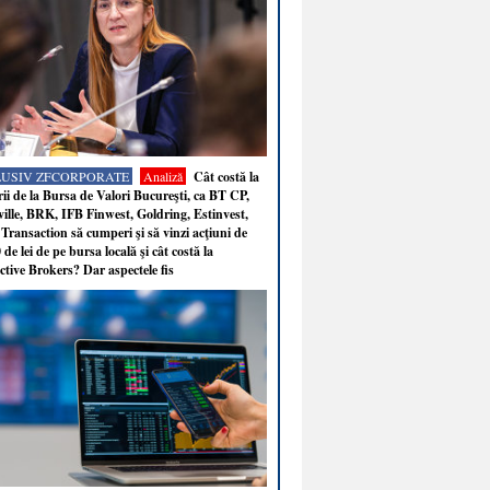
LUSIV ZFCORPORATE
Analiză
Cât costă la
ii de la Bursa de Valori Bucureşti, ca BT CP,
ille, BRK, IFB Finwest, Goldring, Estinvest,
Transaction să cumperi şi să vinzi acţiuni de
 de lei de pe bursa locală şi cât costă la
ctive Brokers? Dar aspectele fis