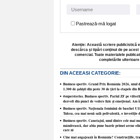
Pastrează-mă logat
Atenţie: Această scriere publicistică e
descărca şi tipări conţinut de pe acest 
comercial. Toate materialele publicat
completările ulterioare 
DIN ACEEASI CATEGORIE:
Business sportiv. Grand Prix România 2026, unul din
1.300 de şahişti din peste 30 de ţări la etapele din 
#superstories. Business sportiv. Pariul ZF pe viitori
dezvolt din punct de vedere fizic şi emoţional. Am î
Business sportiv. Naţionala feminină de baschet U1
Tulcea, cea mai nouă sală polivalentă, o investiţie d
Business sportiv. Canotajul, unul dintre cele mai m
mândrească, dar abia pune bazele primei arene olim
care ni
Cine mai angajează în România? Construcţiile, tra