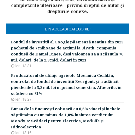
completările ulterioare - privind dreptul de autor şi
drepturile conexe.
DIN ACEEASI CATEGORIE:
Fondul de investiţii al Google păstrează neatins din 2023
pachetul de 7 milioane de acţiuni la UiPath, compania
condusă de Daniel Dines, deşi valoarea sa a scăzut la 76
mil. dolari, de la 2,3 mld. dolari în 2021
ieri, 18:31
Producătorul de utilaje agricole Mecanica Ceahlău,
controlat de fondul de investiţii Evergent, şi-a adâncit
pierderile la 3,8 mil. lei în primul semestru. Afacerile, în
scădere cu 31%
ieri, 18:27
Bursa de la Bucureşti coboară cu 0,6% vineri şi încheie
săptămâna cu un minus de 1,8% înaintea verdictului
Moody's: Scăderi pentru Electrica, MedLife şi
Hidroelectrica
ieri, 18:16