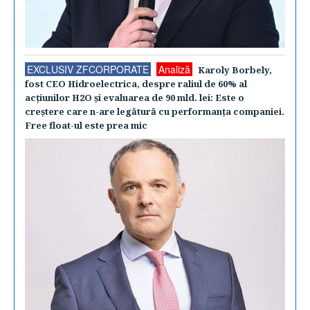
EXCLUSIV ZFCORPORATE
Analiză
Karoly Borbely,
fost CEO Hidroelectrica, despre raliul de 60% al
acţiunilor H2O şi evaluarea de 90 mld. lei: Este o
creştere care n-are legătură cu performanţa companiei.
Free float-ul este prea mic