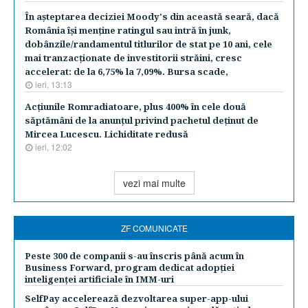
În aşteptarea deciziei Moody's din această seară, dacă
România îşi menţine ratingul sau intră în junk,
dobânzile/randamentul titlurilor de stat pe 10 ani, cele
mai tranzacţionate de investitorii străini, cresc
accelerat: de la 6,75% la 7,09%. Bursa scade,
ieri, 13:13
Acţiunile Romradiatoare, plus 400% în cele două
săptămâni de la anunţul privind pachetul deţinut de
Mircea Lucescu. Lichiditate redusă
ieri, 12:02
vezi mai multe
ZF COMUNICATE
Peste 300 de companii s-au înscris până acum în
Business Forward, program dedicat adopției
inteligenței artificiale în IMM-uri
SelfPay accelerează dezvoltarea super-app-ului