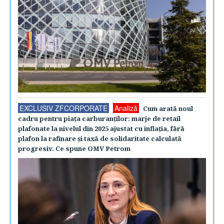
EXCLUSIV ZFCORPORATE
Analiză
Cum arată noul
cadru pentru piaţa carburanţilor: marje de retail
plafonate la nivelul din 2025 ajustat cu inflaţia, fără
plafon la rafinare şi taxă de solidaritate calculată
progresiv. Ce spune OMV Petrom