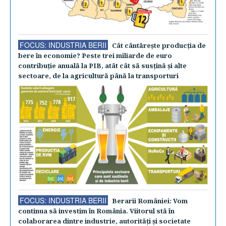
FOCUS: INDUSTRIA BERII
Cât cântăreşte producţia de
bere în economie? Peste trei miliarde de euro
contribuţie anuală la PIB, atât cât să susţină şi alte
sectoare, de la agricultură până la transporturi
FOCUS: INDUSTRIA BERII
Berarii României: Vom
continua să investim în România. Viitorul stă în
colaborarea dintre industrie, autorităţi şi societate