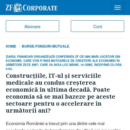
Desch
meniu
Abonare
Cont
HOME
BURSE-FONDURI MUTUALE
ZIARUL FINANCIAR ORGANIZEAZĂ CONFERINŢA ZF CEI MAI MARI JUCĂTORI DIN
ECONOMIE. CARE VOR FI ÎNSĂ MOTOARELE DE CREŞTERE ALE ECONOMIEI ÎN
URMĂTORII ZECE ANI?, CARE VA AVEA LOC MÂINE, 16 IUNIE, ÎNCEPÂND CU ORA
9:00.
Construcţiile, IT-ul şi serviciile
medicale au condus creşterea
economică în ultima decadă. Poate
economia să se mai bazeze pe aceste
sectoare pentru o accelerare în
următorii ani?
Economia României a trecut prin una dintre cele mai