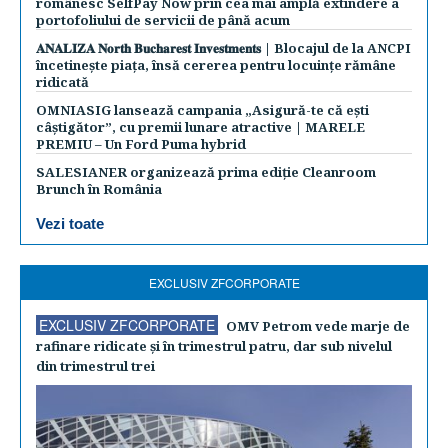
românesc SelfPay Now prin cea mai amplă extindere a
portofoliului de servicii de până acum
𝐀𝐍𝐀𝐋𝐈𝐙𝐀 𝐍𝐨𝐫𝐭𝐡 𝐁𝐮𝐜𝐡𝐚𝐫𝐞𝐬𝐭 𝐈𝐧𝐯𝐞𝐬𝐭𝐦𝐞𝐧𝐭𝐬 | Blocajul de la ANCPI
încetinește piața, însă cererea pentru locuințe rămâne
ridicată
OMNIASIG lansează campania „Asigură-te că ești
câștigător”, cu premii lunare atractive | MARELE
PREMIU – Un Ford Puma hybrid
SALESIANER organizează prima ediție Cleanroom
Brunch în România
Vezi toate
EXCLUSIV ZFCORPORATE
EXCLUSIV ZFCORPORATE
OMV Petrom vede marje de
rafinare ridicate şi în trimestrul patru, dar sub nivelul
din trimestrul trei