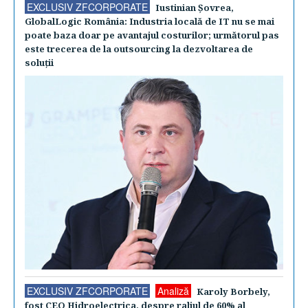
EXCLUSIV ZFCORPORATE
Iustinian Şovrea,
GlobalLogic România: Industria locală de IT nu se mai
poate baza doar pe avantajul costurilor; următorul pas
este trecerea de la outsourcing la dezvoltarea de
soluţii
EXCLUSIV ZFCORPORATE
Analiză
Karoly Borbely,
fost CEO Hidroelectrica, despre raliul de 60% al