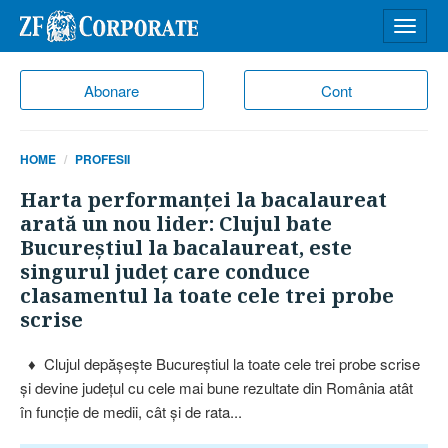
Desch
meniu
Abonare
Cont
HOME
PROFESII
Harta performanţei la bacalaureat
arată un nou lider: Clujul bate
Bucureştiul la bacalaureat, este
singurul judeţ care conduce
clasamentul la toate cele trei probe
scrise
♦ Clujul depăşeşte Bucureştiul la toate cele trei probe scrise
şi devine judeţul cu cele mai bune rezultate din România atât
în funcţie de medii, cât şi de rata...