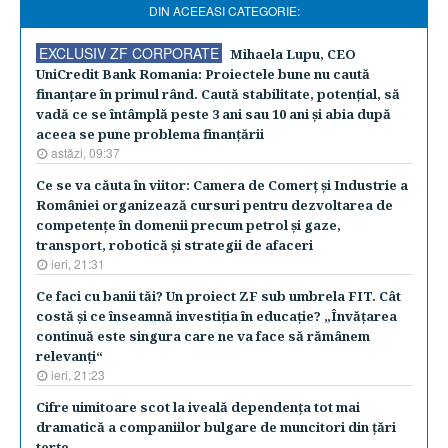
DIN ACEEASI CATEGORIE:
EXCLUSIV ZF CORPORATE
Mihaela Lupu, CEO
UniCredit Bank Romania: Proiectele bune nu caută
finanţare în primul rând. Caută stabilitate, potenţial, să
vadă ce se întâmplă peste 3 ani sau 10 ani şi abia după
aceea se pune problema finanţării
astăzi, 09:37
Ce se va căuta în viitor: Camera de Comerţ şi Industrie a
României organizează cursuri pentru dezvoltarea de
competenţe în domenii precum petrol şi gaze,
transport, robotică şi strategii de afaceri
ieri, 21:31
Ce faci cu banii tăi? Un proiect ZF sub umbrela FIT. Cât
costă şi ce înseamnă investiţia în educaţie? „Învăţarea
continuă este singura care ne va face să rămânem
relevanţi“
ieri, 21:23
Cifre uimitoare scot la iveală dependenţa tot mai
dramatică a companiilor bulgare de muncitori din ţări
terţe