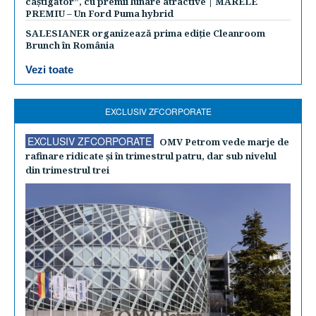
câștigător”, cu premii lunare atractive | MARELE
PREMIU – Un Ford Puma hybrid
SALESIANER organizează prima ediție Cleanroom
Brunch în România
Vezi toate
EXCLUSIV ZFCORPORATE
EXCLUSIV ZFCORPORATE
OMV Petrom vede marje de
rafinare ridicate şi în trimestrul patru, dar sub nivelul
din trimestrul trei