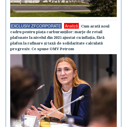
EXCLUSIV ZFCORPORATE
Analiză
Cum arată noul
cadru pentru piaţa carburanţilor: marje de retail
plafonate la nivelul din 2025 ajustat cu inflaţia, fără
plafon la rafinare şi taxă de solidaritate calculată
progresiv. Ce spune OMV Petrom