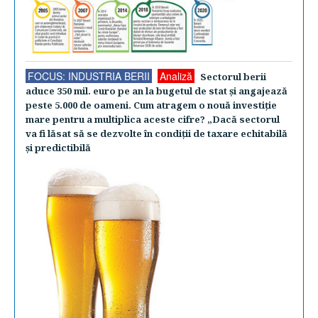
FOCUS: INDUSTRIA BERII
Analiză
Sectorul berii
aduce 350 mil. euro pe an la bugetul de stat şi angajează
peste 5.000 de oameni. Cum atragem o nouă investiţie
mare pentru a multiplica aceste cifre? „Dacă sectorul
va fi lăsat să se dezvolte în condiţii de taxare echitabilă
şi predictibilă