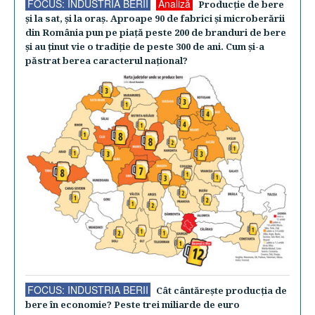
FOCUS: INDUSTRIA BERII
Analiză
Producţie de bere
şi la sat, şi la oraş. Aproape 90 de fabrici şi microberării
din România pun pe piaţă peste 200 de branduri de bere
şi au ţinut vie o tradiţie de peste 300 de ani. Cum şi-a
păstrat berea caracterul naţional?
FOCUS: INDUSTRIA BERII
Cât cântăreşte producţia de
bere în economie? Peste trei miliarde de euro