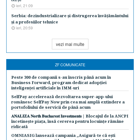
ieri, 21:09
Serbia: dezindustrializare şi distrugerea învăţământului
şi a profesiilor tehnice
ieri, 20:59
vezi mai multe
ZF COMUNICATE
Peste 300 de companii s-au înscris până acum în
Business Forward, program dedicat adopției
inteligenței artificiale în IMM-uri
SelfPay accelerează dezvoltarea super-app-ului
românesc SelfPay Now prin cea mai amplă extindere a
portofoliului de servicii de până acum
𝐀𝐍𝐀𝐋𝐈𝐙𝐀 𝐍𝐨𝐫𝐭𝐡 𝐁𝐮𝐜𝐡𝐚𝐫𝐞𝐬𝐭 𝐈𝐧𝐯𝐞𝐬𝐭𝐦𝐞𝐧𝐭𝐬 | Blocajul de la ANCPI
încetinește piața, însă cererea pentru locuințe rămâne
ridicată
OMNIASIG lansează campania „Asigură-te că ești