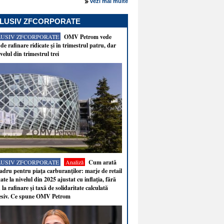
vezi mai multe
LUSIV ZFCORPORATE
LUSIV ZFCORPORATE
OMV Petrom vede
de rafinare ridicate şi în trimestrul patru, dar
velul din trimestrul trei
LUSIV ZFCORPORATE
Analiză
Cum arată
adru pentru piaţa carburanţilor: marje de retail
ate la nivelul din 2025 ajustat cu inflaţia, fără
 la rafinare şi taxă de solidaritate calculată
esiv. Ce spune OMV Petrom