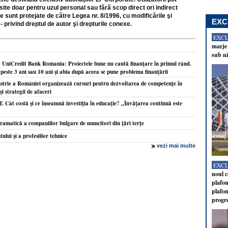
site doar pentru uzul personal sau fără scop direct ori indirect
e sunt protejate de către Legea nr. 8/1996, cu modificările şi
EXC
- privind dreptul de autor şi drepturile conexe.
EXC
marje 
sub ni
UniCredit Bank Romania: Proiectele bune nu caută finanţare în primul rând.
 peste 3 ani sau 10 ani şi abia după aceea se pune problema finanţării
ustrie a României organizează cursuri pentru dezvoltarea de competenţe în
i strategii de afaceri
. Cât costă şi ce înseamnă investiţia în educaţie? „Învăţarea continuă este
dramatică a companiilor bulgare de muncitori din ţări terţe
ului şi a profesiilor tehnice
vezi mai multe
EXC
noul c
plafon
plafon
progr