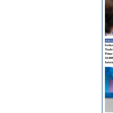
EXC
broker
Tradev
Prime 
10.000
Intera