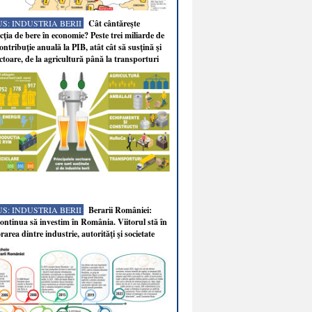
S: INDUSTRIA BERII
Cât cântăreşte
ţia de bere în economie? Peste trei miliarde de
ontribuţie anuală la PIB, atât cât să susţină şi
ectoare, de la agricultură până la transporturi
S: INDUSTRIA BERII
Berarii României:
ntinua să investim în România. Viitorul stă în
rarea dintre industrie, autorităţi şi societate