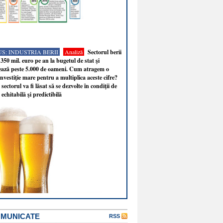
S: INDUSTRIA BERII
Analiză
Sectorul berii
350 mil. euro pe an la bugetul de stat şi
ează peste 5.000 de oameni. Cum atragem o
nvestiţie mare pentru a multiplica aceste cifre?
sectorul va fi lăsat să se dezvolte în condiţii de
 echitabilă şi predictibilă
OMUNICATE
RSS