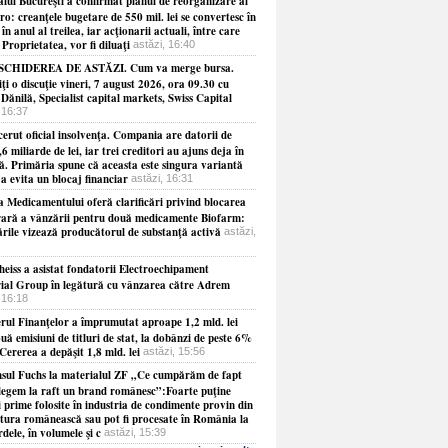
alul Bucureşti a confirmat planul de reorganizare al
: creanţele bugetare de 550 mil. lei se convertesc în
 în anul al treilea, iar acţionarii actuali, între care
Proprietatea, vor fi diluaţi
astăzi, 16:40
SCHIDEREA DE ASTĂZI. Cum va merge bursa.
i o discuţie vineri, 7 august 2026, ora 09.30 cu
ănilă, Specialist capital markets, Swiss Capital
 16:37
erut oficial insolvenţa. Compania are datorii de
,6 miliarde de lei, iar trei creditori au ajuns deja în
ţă. Primăria spune că aceasta este singura variantă
a evita un blocaj financiar
astăzi, 16:31
a Medicamentului oferă clarificări privind blocarea
ară a vânzării pentru două medicamente Biofarm:
ările vizează producătorul de substanţă activă
astăzi,
heiss a asistat fondatorii Electroechipament
rial Group în legătură cu vânzarea către Adrem
 16:18
erul Finanţelor a împrumutat aproape 1,2 mld. lei
uă emisiuni de titluri de stat, la dobânzi de peste 6%
Cererea a depăşit 1,8 mld. lei
astăzi, 15:56
sul Fuchs la materialul ZF „Ce cumpărăm de fapt
legem la raft un brand românesc”:Foarte puţine
 prime folosite în industria de condimente provin din
ltura românească sau pot fi procesate în România la
dele, în volumele şi c
astăzi, 15:39