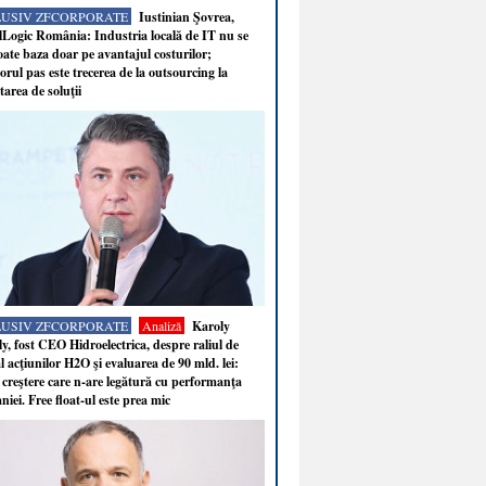
LUSIV ZFCORPORATE
Iustinian Şovrea,
Logic România: Industria locală de IT nu se
ate baza doar pe avantajul costurilor;
rul pas este trecerea de la outsourcing la
tarea de soluţii
LUSIV ZFCORPORATE
Analiză
Karoly
y, fost CEO Hidroelectrica, despre raliul de
 acţiunilor H2O şi evaluarea de 90 mld. lei:
 creştere care n-are legătură cu performanţa
iei. Free float-ul este prea mic