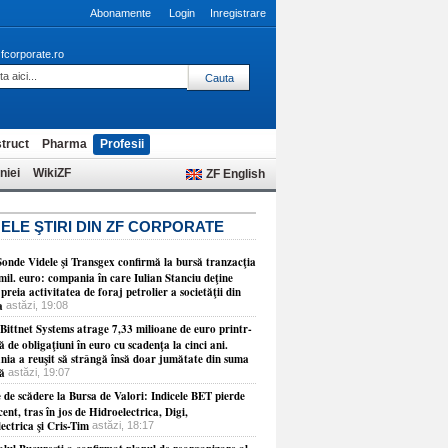
Abonamente
Login
Inregistrare
fcorporate.ro
truct
Pharma
Profesii
niei
WikiZF
ZF English
ELE ŞTIRI DIN ZF CORPORATE
Sonde Videle şi Transgex confirmă la bursă tranzacţia
mil. euro: compania în care Iulian Stanciu deţine
reia activitatea de foraj petrolier a societăţii din
a
astăzi, 19:08
Bittnet Systems atrage 7,33 milioane de euro printr-
ă de obligaţiuni în euro cu scadenţa la cinci ani.
ia a reuşit să strângă însă doar jumătate din suma
mă
astăzi, 19:07
 de scădere la Bursa de Valori: Indicele BET pierde
ent, tras în jos de Hidroelectrica, Digi,
ectrica şi Cris-Tim
astăzi, 18:17