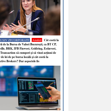
LUSIV ZFCORPORATE
Analiză
Cât costă la
ii de la Bursa de Valori Bucureşti, ca BT CP,
ille, BRK, IFB Finwest, Goldring, Estinvest,
Transaction să cumperi şi să vinzi acţiuni de
 de lei de pe bursa locală şi cât costă la
ctive Brokers? Dar aspectele fis