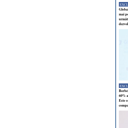
EXC
Global
mai po
următo
dezvol
EXC
Borbel
60% al
Este o
compan