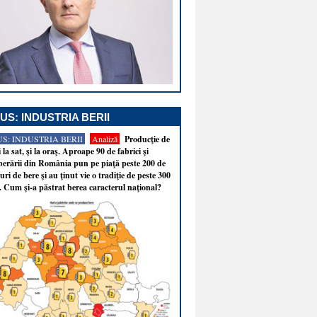
US: INDUSTRIA BERII
S: INDUSTRIA BERII
Analiză
Producţie de
i la sat, şi la oraş. Aproape 90 de fabrici şi
erării din România pun pe piaţă peste 200 de
ri de bere şi au ţinut vie o tradiţie de peste 300
. Cum şi-a păstrat berea caracterul naţional?