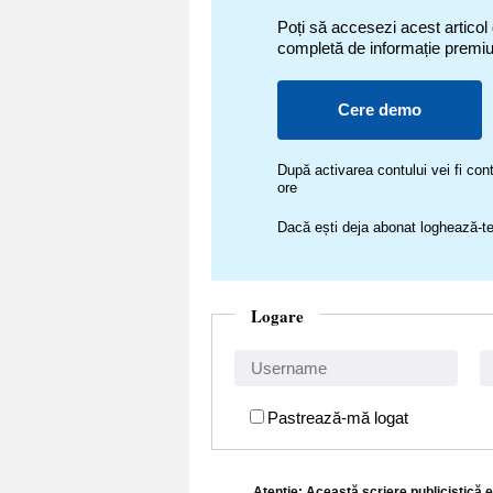
Poți să accesezi acest articol
completă de informație premi
Cere demo
După activarea contului vei fi c
ore
Dacă ești deja abonat loghează-te
Logare
Pastrează-mă logat
Atenţie: Această scriere publicistică e