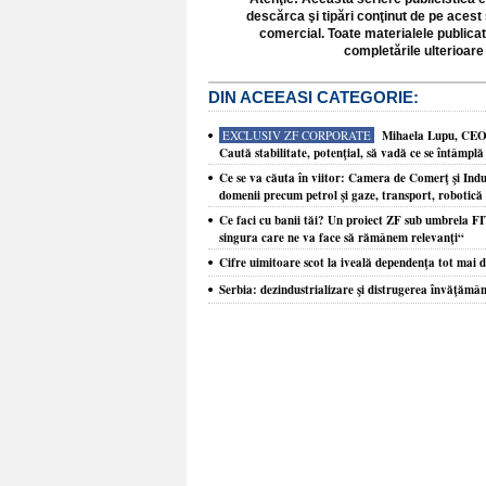
descărca şi tipări conţinut de pe acest 
comercial. Toate materialele publicat
completările ulterioare 
DIN ACEEASI CATEGORIE:
EXCLUSIV ZF CORPORATE
Mihaela Lupu, CEO 
Caută stabilitate, potenţial, să vadă ce se întâmplă
Ce se va căuta în viitor: Camera de Comerţ şi Ind
domenii precum petrol şi gaze, transport, robotică ş
Ce faci cu banii tăi? Un proiect ZF sub umbrela FIT
singura care ne va face să rămânem relevanţi“
Cifre uimitoare scot la iveală dependenţa tot mai 
Serbia: dezindustrializare şi distrugerea învăţământ