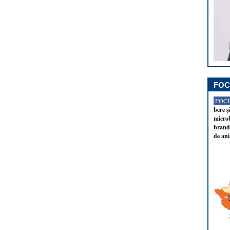
FOC
FOCU
bere ş
microb
brandu
de ani