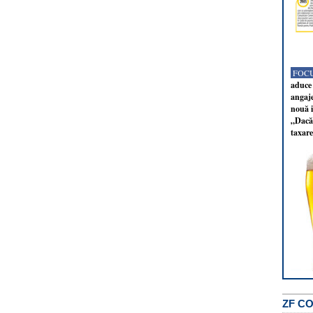
FOCU
aduce 
angaj
nouă i
„Dacă 
taxare
ZF C