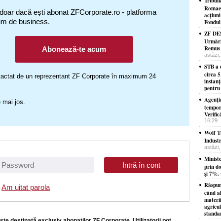
Tribun
Romaero
 doar dacă ești abonat ZFCorporate.ro - platforma
acţiuni
um de business.
Fondul 
ZF DE
Urmăriţ
Remus D
Abonează-te acum
astăzi,
STB a c
circa 5
ontactat de un reprezentant ZF Corporate în maximum 24
instan
pentru 
Agenţi
 mai jos.
tempor
Verific
16:29
Wolf T
Indust
astăzi,
Minist
prin do
şi 7%. 
Răspun
Am uitat parola
când a
materii
agricu
standar
ste destinată exclusiv abonaţilor ZF Corporate. Utilizatorii pot