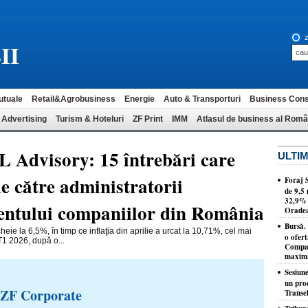
z
II
utuale
Retail&Agrobusiness
Energie
Auto & Transporturi
Business Cons
 Advertising
Turism & Hoteluri
ZF Print
IMM
Atlasul de business al Româ
 Advisory: 15 întrebări care
ULTIM
e către administratorii
Foraj 
de 9,5 
32,9% p
ntului companiilor din România
Orade
Bursă. 
 la 6,5%, în timp ce inflaţia din aprilie a urcat la 10,71%, cel mai
o ofert
T1 2026, după o...
Compan
maxi
Sesiune
un proc
 ZF Corporate
Transel