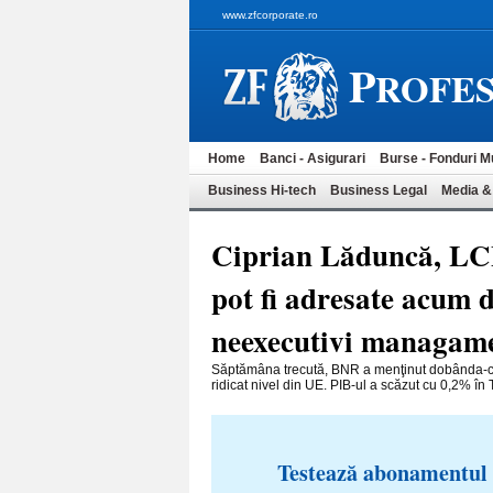
www.zfcorporate.ro
P
ROFES
Home
Banci - Asigurari
Burse - Fonduri M
Business Hi-tech
Business Legal
Media &
Ciprian Lăduncă, LCL
pot fi adresate acum d
neexecutivi managame
Săptămâna trecută, BNR a menţinut dobânda-cheie
ridicat nivel din UE. PIB-ul a scăzut cu 0,2% în 
Testează abonamentul