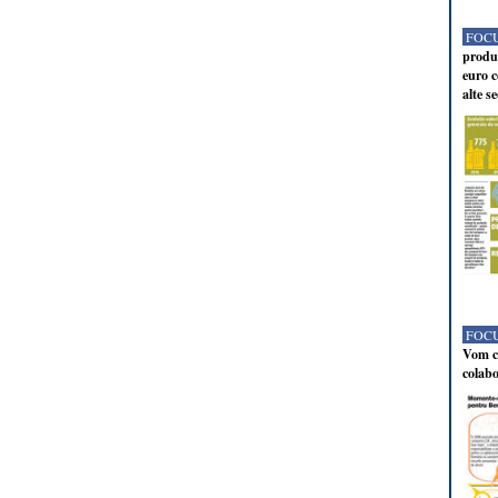
FOCU
produc
euro c
alte s
FOCU
Vom co
colabo