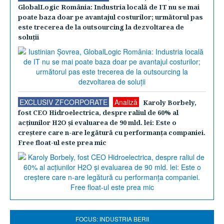
GlobalLogic România: Industria locală de IT nu se mai
poate baza doar pe avantajul costurilor; următorul pas
este trecerea de la outsourcing la dezvoltarea de
soluţii
EXCLUSIV ZFCORPORATE
Analiză
Karoly Borbely,
fost CEO Hidroelectrica, despre raliul de 60% al
acţiunilor H2O şi evaluarea de 90 mld. lei: Este o
creştere care n-are legătură cu performanţa companiei.
Free float-ul este prea mic
FOCUS: INDUSTRIA BERII