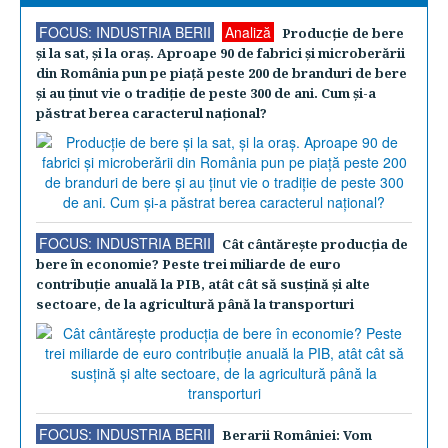
FOCUS: INDUSTRIA BERII
Analiză
Producţie de bere
şi la sat, şi la oraş. Aproape 90 de fabrici şi microberării
din România pun pe piaţă peste 200 de branduri de bere
şi au ţinut vie o tradiţie de peste 300 de ani. Cum şi-a
păstrat berea caracterul naţional?
FOCUS: INDUSTRIA BERII
Cât cântăreşte producţia de
bere în economie? Peste trei miliarde de euro
contribuţie anuală la PIB, atât cât să susţină şi alte
sectoare, de la agricultură până la transporturi
FOCUS: INDUSTRIA BERII
Berarii României: Vom