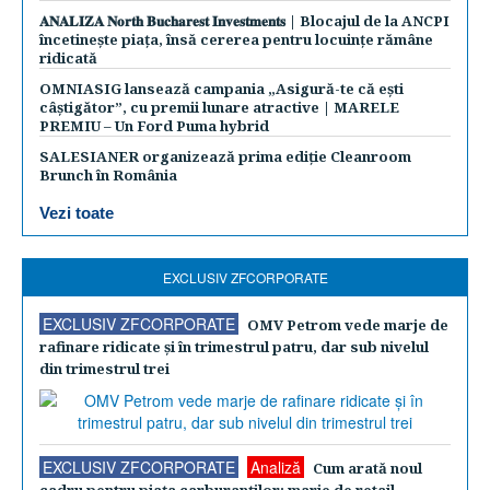
𝐀𝐍𝐀𝐋𝐈𝐙𝐀 𝐍𝐨𝐫𝐭𝐡 𝐁𝐮𝐜𝐡𝐚𝐫𝐞𝐬𝐭 𝐈𝐧𝐯𝐞𝐬𝐭𝐦𝐞𝐧𝐭𝐬 | Blocajul de la ANCPI
încetinește piața, însă cererea pentru locuințe rămâne
ridicată
OMNIASIG lansează campania „Asigură-te că ești
câștigător”, cu premii lunare atractive | MARELE
PREMIU – Un Ford Puma hybrid
SALESIANER organizează prima ediție Cleanroom
Brunch în România
Vezi toate
EXCLUSIV ZFCORPORATE
EXCLUSIV ZFCORPORATE
OMV Petrom vede marje de
rafinare ridicate şi în trimestrul patru, dar sub nivelul
din trimestrul trei
EXCLUSIV ZFCORPORATE
Analiză
Cum arată noul