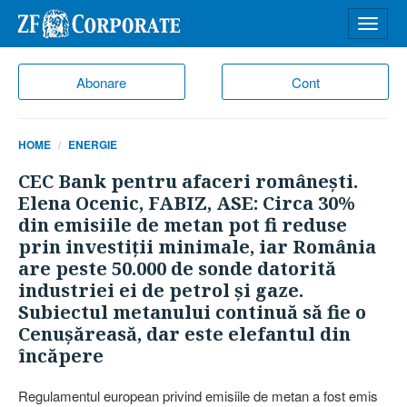
Desch
meniu
Abonare
Cont
HOME
ENERGIE
CEC Bank pentru afaceri româneşti.
Elena Ocenic, FABIZ, ASE: Circa 30%
din emisiile de metan pot fi reduse
prin investiţii minimale, iar România
are peste 50.000 de sonde datorită
industriei ei de petrol şi gaze.
Subiectul metanului continuă să fie o
Cenuşăreasă, dar este elefantul din
încăpere
Regulamentul european pri­vind emisiile de metan a fost emis