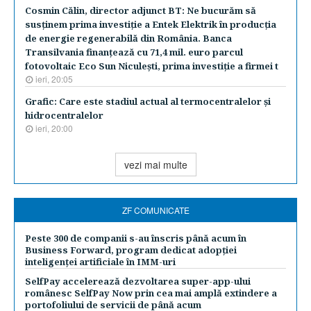
Cosmin Călin, director adjunct BT: Ne bucurăm să
susţinem prima investiţie a Entek Elektrik în producţia
de energie regenerabilă din România. Banca
Transilvania finanţează cu 71,4 mil. euro parcul
fotovoltaic Eco Sun Niculeşti, prima investiţie a firmei t
ieri, 20:05
Grafic: Care este stadiul actual al termocentralelor şi
hidrocentralelor
ieri, 20:00
vezi mai multe
ZF COMUNICATE
Peste 300 de companii s-au înscris până acum în
Business Forward, program dedicat adopției
inteligenței artificiale în IMM-uri
SelfPay accelerează dezvoltarea super-app-ului
românesc SelfPay Now prin cea mai amplă extindere a
portofoliului de servicii de până acum