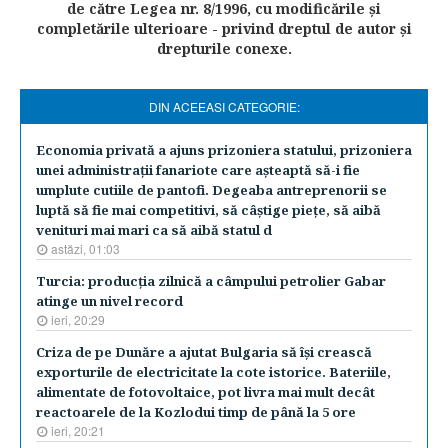
de către Legea nr. 8/1996, cu modificările şi
completările ulterioare - privind dreptul de autor şi
drepturile conexe.
DIN ACEEASI CATEGORIE:
Economia privată a ajuns prizoniera statului, prizoniera
unei administraţii fanariote care aşteaptă să-i fie
umplute cutiile de pantofi. Degeaba antreprenorii se
luptă să fie mai competitivi, să câştige pieţe, să aibă
venituri mai mari ca să aibă statul d
astăzi, 01:03
Turcia: producţia zilnică a câmpului petrolier Gabar
atinge un nivel record
ieri, 20:29
Criza de pe Dunăre a ajutat Bulgaria să îşi crească
exporturile de electricitate la cote istorice. Bateriile,
alimentate de fotovoltaice, pot livra mai mult decât
reactoarele de la Kozlodui timp de până la 5 ore
ieri, 20:21