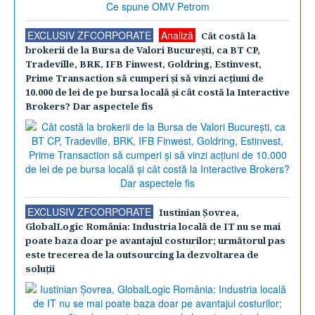
EXCLUSIV ZFCORPORATE
Analiză
Cât costă la
brokerii de la Bursa de Valori Bucureşti, ca BT CP,
Tradeville, BRK, IFB Finwest, Goldring, Estinvest,
Prime Transaction să cumperi şi să vinzi acţiuni de
10.000 de lei de pe bursa locală şi cât costă la Interactive
Brokers? Dar aspectele fis
EXCLUSIV ZFCORPORATE
Iustinian Şovrea,
GlobalLogic România: Industria locală de IT nu se mai
poate baza doar pe avantajul costurilor; următorul pas
este trecerea de la outsourcing la dezvoltarea de
soluţii