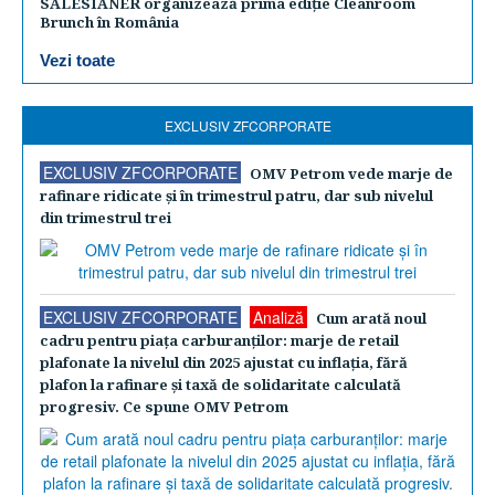
SALESIANER organizează prima ediție Cleanroom
Brunch în România
Vezi toate
EXCLUSIV ZFCORPORATE
EXCLUSIV ZFCORPORATE
OMV Petrom vede marje de
rafinare ridicate şi în trimestrul patru, dar sub nivelul
din trimestrul trei
EXCLUSIV ZFCORPORATE
Analiză
Cum arată noul
cadru pentru piaţa carburanţilor: marje de retail
plafonate la nivelul din 2025 ajustat cu inflaţia, fără
plafon la rafinare şi taxă de solidaritate calculată
progresiv. Ce spune OMV Petrom