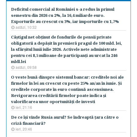
Deficitul comercial al României s-a redus în primul
semestru din 2026 cu 2%, la 16,4 miliarde euro.
Exporturile au crescut cu 3%, iar importurile cu 1,7%
astăzi, 10:32
Câştigul net obţinut de fondurile de pensii private
obligatorii a depăşit în premieră pragul de 100 mld. lei,
la sfârşitul lunii iulie 2026. Activele nete administrate
pentru cei 8,5 milioane de participanţi au urcat la 246
mldl.lei
astăzi, 09:58
O veste bună dinspre sistemul bancar: creditele noi ale
firmelor în lei au crescut cu peste 25% an/an în iunie. Şi
creditele corporate în euro continuă ascensiunea.
Revigorarea creditării firmelor poate indica şi
valorificarea unor oportunităţi de investi
ieri, 21:16
De ce îşi vinde Rusia aurul? Se îndreaptă ţara către o
criză financiară?
ieri, 20:46