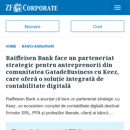
Desch
meniu
Abonare
Cont
HOME
BANCI-ASIGURARI
Raiffeisen Bank face un parteneriat
strategic pentru antreprenorii din
comunitatea GatadeBusiness cu Keez,
care oferă o soluţie integrată de
contabilitate digitală
Raiffeisen Bank a anunţat că face un parteneriat strategic cu
Keez, un ecosistem complet de contabilitate digitală destinat
firmelor SRL, PFA şi profesiilor liberale, clienţi ai băncii....