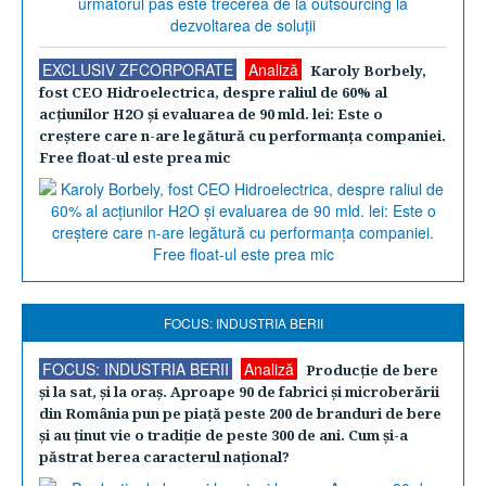
EXCLUSIV ZFCORPORATE
Analiză
Karoly Borbely,
fost CEO Hidroelectrica, despre raliul de 60% al
acţiunilor H2O şi evaluarea de 90 mld. lei: Este o
creştere care n-are legătură cu performanţa companiei.
Free float-ul este prea mic
FOCUS: INDUSTRIA BERII
FOCUS: INDUSTRIA BERII
Analiză
Producţie de bere
şi la sat, şi la oraş. Aproape 90 de fabrici şi microberării
din România pun pe piaţă peste 200 de branduri de bere
şi au ţinut vie o tradiţie de peste 300 de ani. Cum şi-a
păstrat berea caracterul naţional?