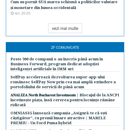
Cum au pornit SUA marea schismă a politicilor valutare
şi monetare din lumea occidentală
ieri, 20:20
vezi mai multe
ZF COMUNICATE
Peste 300 de companii s-au înscris până acum în
Business Forward, program dedicat adopției
inteligenței artificiale în IMM-uri
SelfPay accelerează dezvoltarea super-app-ului
românesc SelfPay Now prin cea mai amplă extindere a
portofoliului de servicii de până acum
𝐀𝐍𝐀𝐋𝐈𝐙𝐀 𝐍𝐨𝐫𝐭𝐡 𝐁𝐮𝐜𝐡𝐚𝐫𝐞𝐬𝐭 𝐈𝐧𝐯𝐞𝐬𝐭𝐦𝐞𝐧𝐭𝐬 | Blocajul de la ANCPI
încetinește piața, însă cererea pentru locuințe rămâne
ridicată
OMNIASIG lansează campania „Asigură-te că ești
câștigător”, cu premii lunare atractive | MARELE
PREMIU – Un Ford Puma hybrid