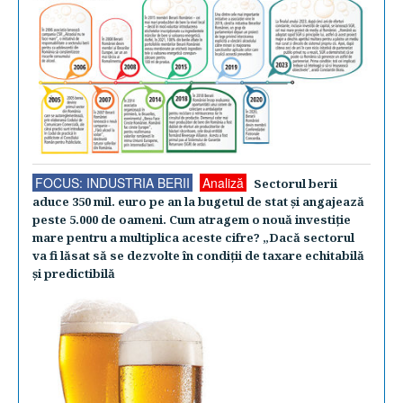
FOCUS: INDUSTRIA BERII
Analiză
Sectorul berii
aduce 350 mil. euro pe an la bugetul de stat şi angajează
peste 5.000 de oameni. Cum atragem o nouă investiţie
mare pentru a multiplica aceste cifre? „Dacă sectorul
va fi lăsat să se dezvolte în condiţii de taxare echitabilă
şi predictibilă