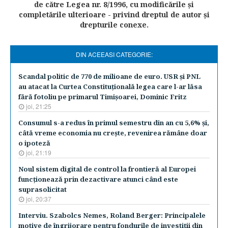
de către Legea nr. 8/1996, cu modificările şi
completările ulterioare - privind dreptul de autor şi
drepturile conexe.
DIN ACEEASI CATEGORIE:
Scandal politic de 770 de milioane de euro. USR şi PNL
au atacat la Curtea Constituţională legea care l-ar lăsa
fără fotoliu pe primarul Timişoarei, Dominic Fritz
joi, 21:25
Consumul s-a redus în primul semestru din an cu 5,6% şi,
câtă vreme economia nu creşte, revenirea rămâne doar
o ipoteză
joi, 21:19
Noul sistem digital de control la frontieră al Europei
funcţionează prin dezactivare atunci când este
suprasolicitat
joi, 20:37
Interviu. Szabolcs Nemes, Roland Berger: Principalele
motive de îngrijorare pentru fondurile de investiţii din