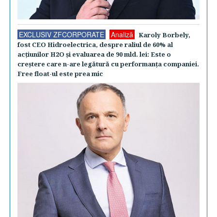
EXCLUSIV ZFCORPORATE
Analiză
Karoly Borbely,
fost CEO Hidroelectrica, despre raliul de 60% al
acţiunilor H2O şi evaluarea de 90 mld. lei: Este o
creştere care n-are legătură cu performanţa companiei.
Free float-ul este prea mic