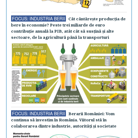
FOCUS: INDUSTRIA BERII
Cât cântăreşte producţia de
bere în economie? Peste trei miliarde de euro
contribuţie anuală la PIB, atât cât să susţină şi alte
sectoare, de la agricultură până la transporturi
FOCUS: INDUSTRIA BERII
Berarii României: Vom
continua să investim în România. Viitorul stă în
colaborarea dintre industrie, autorităţi şi societate