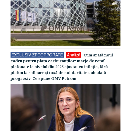
EXCLUSIV ZFCORPORATE
Analiză
Cum arată noul
cadru pentru piaţa carburanţilor: marje de retail
plafonate la nivelul din 2025 ajustat cu inflaţia, fără
plafon la rafinare şi taxă de solidaritate calculată
progresiv. Ce spune OMV Petrom