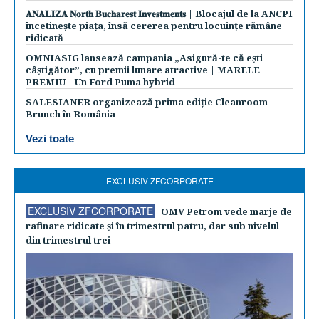
𝐀𝐍𝐀𝐋𝐈𝐙𝐀 𝐍𝐨𝐫𝐭𝐡 𝐁𝐮𝐜𝐡𝐚𝐫𝐞𝐬𝐭 𝐈𝐧𝐯𝐞𝐬𝐭𝐦𝐞𝐧𝐭𝐬 | Blocajul de la ANCPI
încetinește piața, însă cererea pentru locuințe rămâne
ridicată
OMNIASIG lansează campania „Asigură-te că ești
câștigător”, cu premii lunare atractive | MARELE
PREMIU – Un Ford Puma hybrid
SALESIANER organizează prima ediție Cleanroom
Brunch în România
Vezi toate
EXCLUSIV ZFCORPORATE
EXCLUSIV ZFCORPORATE
OMV Petrom vede marje de
rafinare ridicate şi în trimestrul patru, dar sub nivelul
din trimestrul trei