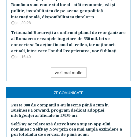
România sunt contextul local - atât economic, cât şi
politic, instabilitatea de pe scena geopolitică
internaţională, disponibilitatea ţintelor p
joi, 20:28
Tribunalul Bucureşti a confirmat planul de reorganizare
al Romaero: creanţele bugetare de 550 mil. lei se
convertesc în acţiuni în anul al treilea, iar acţionarii
actuali, între care Fondul Proprietatea, vor fi diluaţi
joi, 16:40
vezi mai multe
ZF COMUNICATE
Peste 300 de companii s-au înscris până acum în
Business Forward, program dedicat adopției
inteligenței artificiale în IMM-uri
SelfPay accelerează dezvoltarea super-app-ului
românesc SelfPay Now prin cea mai amplă extindere a
portofoliului de servicii de până acum