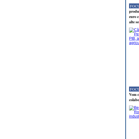
FOCU
produc
euro c
alte s
FOCU
Vom co
colabo