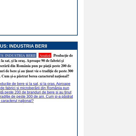
US: INDUSTRIA BERII
S: INDUSTRIA BERII
Analiză
Producţie de
i la sat, şi la oraş. Aproape 90 de fabrici şi
erării din România pun pe piaţă peste 200 de
ri de bere şi au ţinut vie o tradiţie de peste 300
. Cum şi-a păstrat berea caracterul naţional?