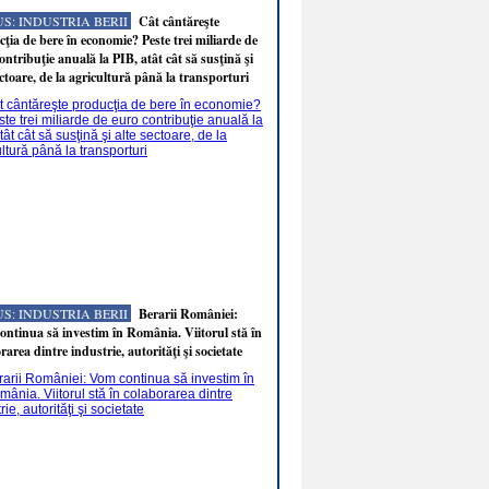
S: INDUSTRIA BERII
Cât cântăreşte
ţia de bere în economie? Peste trei miliarde de
ontribuţie anuală la PIB, atât cât să susţină şi
ectoare, de la agricultură până la transporturi
S: INDUSTRIA BERII
Berarii României:
ntinua să investim în România. Viitorul stă în
rarea dintre industrie, autorităţi şi societate