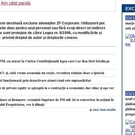
Am uitat parola
EXC
EXC
marje 
ste destinată exclusiv abonaţilor ZF Corporate. Utilizatorii pot
sub ni
site doar pentru uzul personal sau fără scop direct ori indirect
e sunt protejate de către Legea nr. 8/1996, cu modificările şi
- privind dreptul de autor şi drepturile conexe.
PNL au atacat la Curtea Constituţională legea care l-ar lăsa fără fotoliu pe
,6% şi, câtă vreme economia nu creşte, revenirea rămâne doar o ipoteză
ei funcţionează prin dezactivare atunci când este suprasolicitat
de private equity se aşteaptă la o contracţie a economiei, dar chiar şi aşa vor
EXC
noul c
zare al Romaero: creanţele bugetare de 550 mil. lei se convertesc în acţiuni în
plafon
ndul Proprietatea, vor fi diluaţi
plafon
vezi mai multe
progr