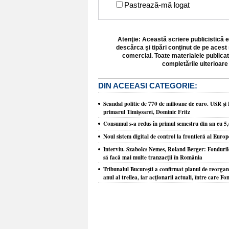
Pastrează-mă logat
Atenţie: Această scriere publicistică e
descărca şi tipări conţinut de pe acest 
comercial. Toate materialele publicat
completările ulterioare 
DIN ACEEASI CATEGORIE:
Scandal politic de 770 de milioane de euro. USR şi 
primarul Timişoarei, Dominic Fritz
Consumul s-a redus în primul semestru din an cu 5
Noul sistem digital de control la frontieră al Europ
Interviu. Szabolcs Nemes, Roland Berger: Fondurile 
să facă mai multe tranzacţii în România
Tribunalul Bucureşti a confirmat planul de reorgani
anul al treilea, iar acţionarii actuali, între care Fo