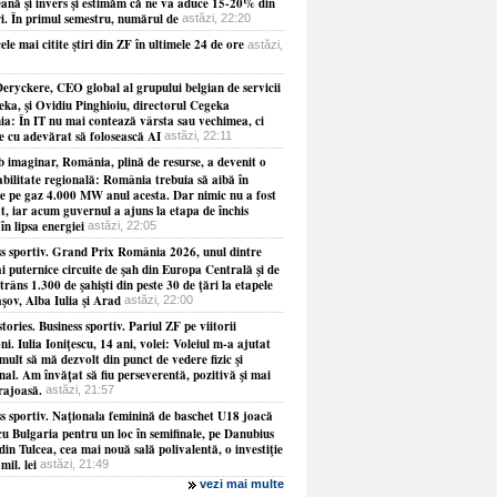
ană şi invers şi estimăm că ne va aduce 15-20% din
ri. În primul semestru, numărul de
astăzi, 22:20
ele mai citite ştiri din ZF în ultimele 24 de ore
astăzi,
eryckere, CEO global al grupului belgian de servicii
eka, şi Ovidiu Pinghioiu, directorul Cegeka
a: În IT nu mai contează vârsta sau vechimea, ci
ie cu adevărat să folosească AI
astăzi, 22:11
b imaginar, România, plină de resurse, a devenit o
abilitate regională: România trebuia să aibă în
le pe gaz 4.000 MW anul acesta. Dar nimic nu a fost
at, iar acum guvernul a ajuns la etapa de închis
 în lipsa energiei
astăzi, 22:05
ss sportiv. Grand Prix România 2026, unul dintre
i puternice circuite de şah din Europa Centrală şi de
strâns 1.300 de şahişti din peste 30 de ţări la etapele
şov, Alba Iulia şi Arad
astăzi, 22:00
tories. Business sportiv. Pariul ZF pe viitorii
i. Iulia Ioniţescu, 14 ani, volei: Voleiul m-a ajutat
mult să mă dezvolt din punct de vedere fizic şi
al. Am învăţat să fiu perseverentă, pozitivă şi mai
rajoasă.
astăzi, 21:57
ss sportiv. Naţionala feminină de baschet U18 joacă
cu Bulgaria pentru un loc în semifinale, pe Danubius
in Tulcea, cea mai nouă sală polivalentă, o investiţie
mil. lei
astăzi, 21:49
vezi mai multe