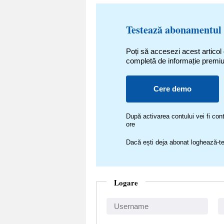
Testează abonamentul
Poți să accesezi acest articol
completă de informație premi
Cere demo
După activarea contului vei fi c
ore
Dacă ești deja abonat loghează-te
Logare