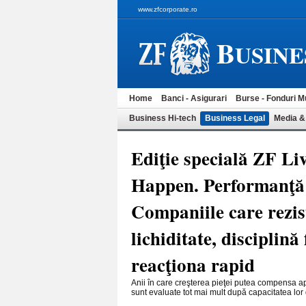
www.zfcorporate.ro
B
USINE
Home
Banci - Asigurari
Burse - Fonduri M
Business Hi-tech
Business Legal
Media &
Ediţie specială ZF 
Happen. Performanţă p
Companiile care rezis
lichiditate, disciplină
reacţiona rapid
Anii în care creşterea pieţei putea compensa ap
sunt evaluate tot mai mult după capacitatea lor 