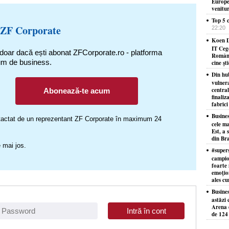
Europe
venitu
Top 5 c
 ZF Corporate
22:20
Koen D
IT Ceg
 doar dacă ești abonat ZFCorporate.ro - platforma
Români
um de business.
cine şt
Din hu
vulner
centra
Abonează-te acum
finaliz
fabrici
Busine
ontactat de un reprezentant ZF Corporate în maximum 24
cele ma
Est, a 
din Bra
 mai jos.
#supers
campion
foarte 
emoţion
ales cu
Busine
astăzi 
Arena d
de 124 