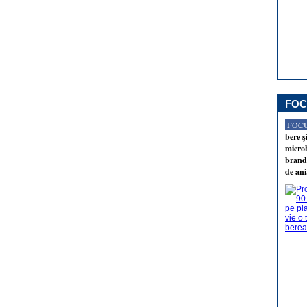
FOC
FOCU
bere ş
microb
brandu
de ani