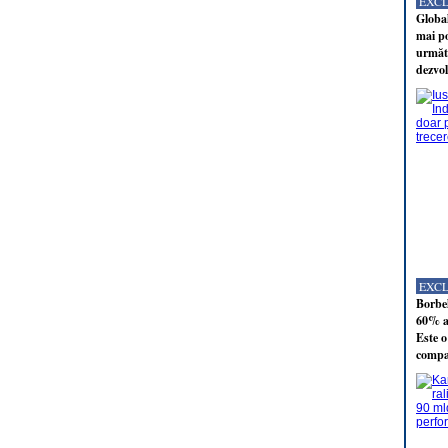
EXC
Global
mai po
următo
dezvol
EXC
Borbel
60% al
Este o
compan