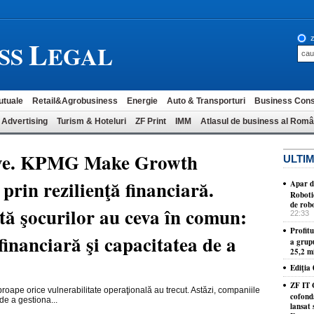
L
z
SS
EGAL
utuale
Retail&Agrobusiness
Energie
Auto & Transporturi
Business Cons
 Advertising
Turism & Hoteluri
ZF Print
IMM
Atlasul de business al Româ
Live. KPMG Make Growth
ULTIM
rin rezilienţă financiară.
Apar d
Roboti
de robo
tă şocurilor au ceva în comun:
22:33
Profit
 financiară şi capacitatea de a
a grup
25,2 mi
Ediţia
ZF IT 
roape orice vulnerabilitate operaţională au trecut. Astăzi, companiile
cofond
de a gestiona...
lansat 