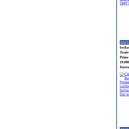
EXC
broker
Tradev
Prime 
10.000
Intera