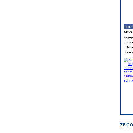
FOCU
aduce 
angaj
nouă i
„Dacă 
taxare
ZF C