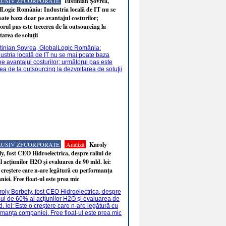
LUSIV ZFCORPORATE
Iustinian Şovrea,
Logic România: Industria locală de IT nu se
ate baza doar pe avantajul costurilor;
rul pas este trecerea de la outsourcing la
tarea de soluţii
LUSIV ZFCORPORATE
Analiză
Karoly
y, fost CEO Hidroelectrica, despre raliul de
 acţiunilor H2O şi evaluarea de 90 mld. lei:
 creştere care n-are legătură cu performanţa
iei. Free float-ul este prea mic