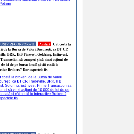
LUSIV ZFCORPORATE
Analiză
Cât costă la
ii de la Bursa de Valori Bucureşti, ca BT CP,
ille, BRK, IFB Finwest, Goldring, Estinvest,
Transaction să cumperi şi să vinzi acţiuni de
 de lei de pe bursa locală şi cât costă la
ctive Brokers? Dar aspectele fis