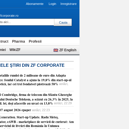
Abonamente
Login
Inregistrare
fcorporate.ro
truct
Pharma
Profesii
niei
WikiZF
ZF English
ELE ŞTIRI DIN ZF CORPORATE
etaliile rundei de 2 milioane de euro din Adapta
cs: fondul Catalyst a ajuns la 19,8% din start-up-ul
tică, iar cei trei fondatori păstrează 58%
astăzi,
ul Combridge, firma de telecom din Sfântu Gheorghe
ului Deutsche Telekom, a scăzut cu 26,3% în 2025, la
l. lei, deşi afacerile au urcat cu 13,8%
astăzi, 22:29
 07 august 2026 epaper
astăzi, 22:23
Generation. Start-up Update. Radu Meteş,
ator, eAWB - marketplace de servicii de curierat: Am
serviciul de livrări din România în Uniunea