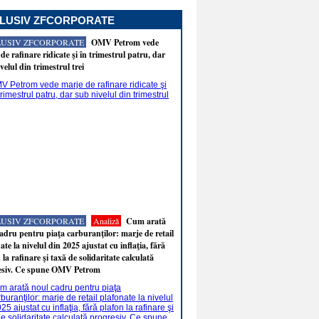
LUSIV ZFCORPORATE
LUSIV ZFCORPORATE
OMV Petrom vede
de rafinare ridicate şi în trimestrul patru, dar
velul din trimestrul trei
LUSIV ZFCORPORATE
Analiză
Cum arată
adru pentru piaţa carburanţilor: marje de retail
ate la nivelul din 2025 ajustat cu inflaţia, fără
 la rafinare şi taxă de solidaritate calculată
esiv. Ce spune OMV Petrom