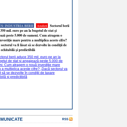
S: INDUSTRIA BERII
Analiză
Sectorul berii
350 mil. euro pe an la bugetul de stat şi
ează peste 5.000 de oameni. Cum atragem o
nvestiţie mare pentru a multiplica aceste cifre?
sectorul va fi lăsat să se dezvolte în condiţii de
 echitabilă şi predictibilă
OMUNICATE
RSS