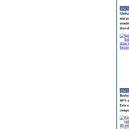
EXC
Global
mai po
următo
dezvol
EXC
Borbel
60% al
Este o
compan