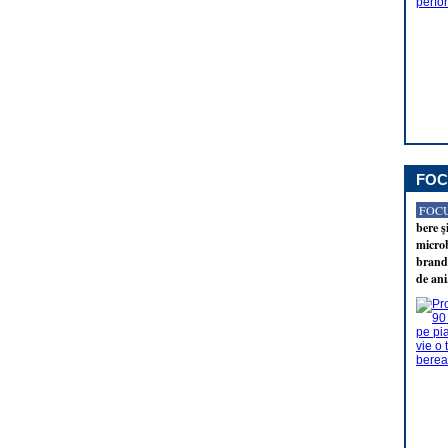
FOC
FOCU
bere ş
microb
brandu
de ani