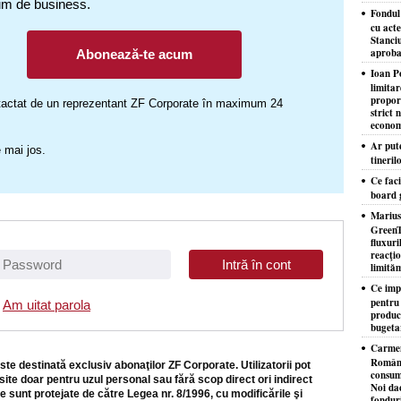
um de business.
Fondul
cu acte
Stanciu
aproba
Abonează-te acum
Ioan P
limita
proporţ
ontactat de un reprezentant ZF Corporate în maximum 24
strict 
econom
Ar put
 mai jos.
tineril
Ce faci
board 
Marius
GreenT
fluxuri
reacţio
limităm
Ce imp
pentru
Am uitat parola
producţ
bugeta
Carmen
Românie
ste destinată exclusiv abonaţilor ZF Corporate. Utilizatorii pot
consuma
site doar pentru uzul personal sau fără scop direct ori indirect
Noi da
e sunt protejate de către Legea nr. 8/1996, cu modificările şi
fondur