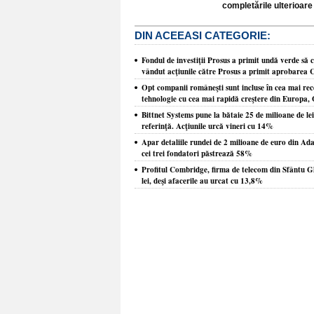
completările ulterioare 
DIN ACEEASI CATEGORIE:
Fondul de investiţii Prosus a primit undă verde să 
vândut acţiunile către Prosus a primit aprobarea 
Opt companii româneşti sunt incluse în cea mai re
tehnologie cu cea mai rapidă creştere din Europa, O
Bittnet Systems pune la bătaie 25 de milioane de le
referinţă. Acţiunile urcă vineri cu 14%
Apar detaliile rundei de 2 milioane de euro din Ada
cei trei fondatori păstrează 58%
Profitul Combridge, firma de telecom din Sfântu G
lei, deşi afacerile au urcat cu 13,8%