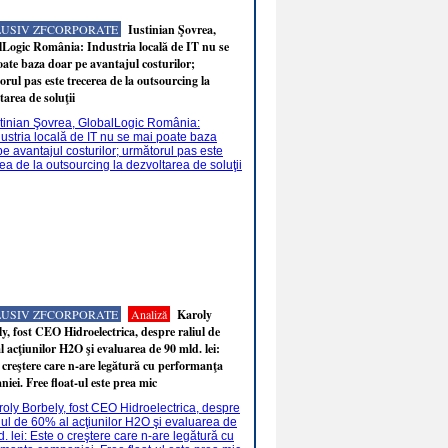
LUSIV ZFCORPORATE
Iustinian Şovrea,
Logic România: Industria locală de IT nu se
ate baza doar pe avantajul costurilor;
rul pas este trecerea de la outsourcing la
tarea de soluţii
LUSIV ZFCORPORATE
Analiză
Karoly
y, fost CEO Hidroelectrica, despre raliul de
 acţiunilor H2O şi evaluarea de 90 mld. lei:
 creştere care n-are legătură cu performanţa
iei. Free float-ul este prea mic