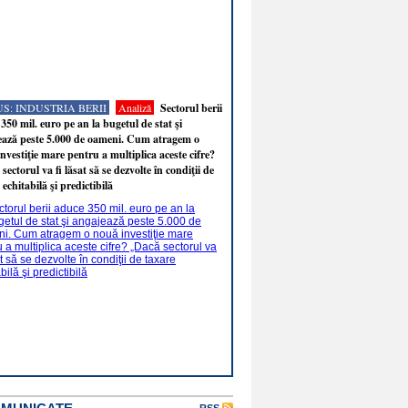
S: INDUSTRIA BERII
Analiză
Sectorul berii
350 mil. euro pe an la bugetul de stat şi
ează peste 5.000 de oameni. Cum atragem o
nvestiţie mare pentru a multiplica aceste cifre?
sectorul va fi lăsat să se dezvolte în condiţii de
 echitabilă şi predictibilă