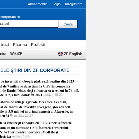
Abonamente
Login
Inregistrare
fcorporate.ro
truct
Pharma
Profesii
niei
WikiZF
ZF English
ELE ŞTIRI DIN ZF CORPORATE
de investiţii al Google păstrează neatins din 2023
ul de 7 milioane de acţiuni la UiPath, compania
 de Daniel Dines, deşi valoarea sa a scăzut la 76 mil.
 de la 2,3 mld. dolari în 2021
astăzi, 18:31
ătorul de utilaje agricole Mecanica Ceahlău,
at de fondul de investiţii Evergent, şi-a adâncit
ile la 3,8 mil. lei în primul semestru. Afacerile, în
e cu 31%
astăzi, 18:27
e la Bucureşti coboară cu 0,6% vineri şi încheie
âna cu un minus de 1,8% înaintea verdictului
s: Scăderi pentru Electrica, MedLife şi
lectrica
astăzi, 18:16