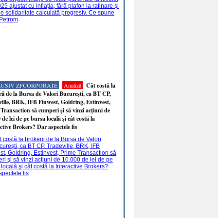
LUSIV ZFCORPORATE
Analiză
Cât costă la
ii de la Bursa de Valori Bucureşti, ca BT CP,
ille, BRK, IFB Finwest, Goldring, Estinvest,
Transaction să cumperi şi să vinzi acţiuni de
 de lei de pe bursa locală şi cât costă la
ctive Brokers? Dar aspectele fis