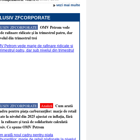
vezi mai multe
LUSIV ZFCORPORATE
LUSIV ZFCORPORATE
OMV Petrom vede
de rafinare ridicate şi în trimestrul patru, dar
velul din trimestrul trei
LUSIV ZFCORPORATE
Analiză
Cum arată
adru pentru piaţa carburanţilor: marje de retail
ate la nivelul din 2025 ajustat cu inflaţia, fără
 la rafinare şi taxă de solidaritate calculată
esiv. Ce spune OMV Petrom