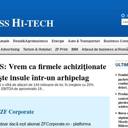
H
z
SS
I-TECH
utuale
Retail&Agrobusiness
Energie
Auto & Transporturi
Business Cons
 Advertising
Turism & Hoteluri
ZF Print
IMM
Atlasul de business al Româ
 Vrem ca firmele achiziţionate
ULTIM
te insule într-un arhipelag
Fondul 
pachet
condusă
 o cifră de afaceri de 144 mili­oane de lei, în creştere cu 20%
dolari,
, EBITDA de aproximativ 18...
Produc
control
pierder
scăder
 ZF Corporate
Bursa d
săptăm
Moody'
 doar dacă ești abonat ZFCorporate.ro - platforma
Hidroe