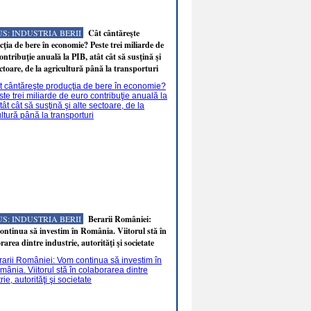
S: INDUSTRIA BERII
Cât cântăreşte
ţia de bere în economie? Peste trei miliarde de
ontribuţie anuală la PIB, atât cât să susţină şi
ectoare, de la agricultură până la transporturi
S: INDUSTRIA BERII
Berarii României:
ntinua să investim în România. Viitorul stă în
rarea dintre industrie, autorităţi şi societate