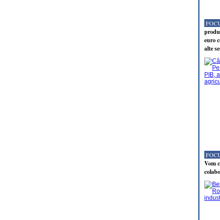
FOCU
produc
euro c
alte s
FOCU
Vom co
colabo