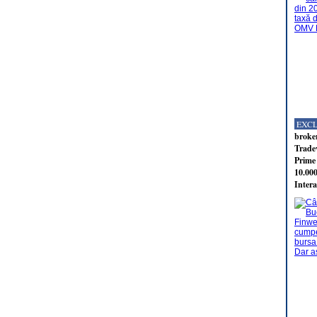
EXC
broker
Tradev
Prime 
10.000
Intera