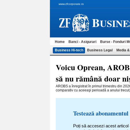
www.zfcorporate.ro
B
USINE
Home
Banci - Asigurari
Burse - Fonduri M
Business Hi-tech
Business Legal
Media &
Voicu Oprean, AROBS:
să nu rămână doar niş
AROBS a înregistrat în primul trimestru din 2026
comparativ cu aceeaşi perioadă a anului trecut
Testează abonamentul
Poți să accesezi acest articol