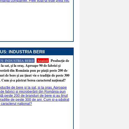
US: INDUSTRIA BERII
S: INDUSTRIA BERII
Analiză
Producţie de
i la sat, şi la oraş. Aproape 90 de fabrici şi
erării din România pun pe piaţă peste 200 de
ri de bere şi au ţinut vie o tradiţie de peste 300
. Cum şi-a păstrat berea caracterul naţional?