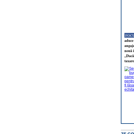
FOCU
aduce 
angaj
nouă i
„Dacă 
taxare