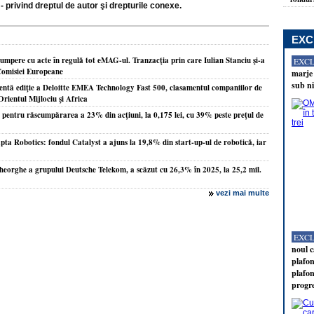
- privind dreptul de autor şi drepturile conexe.
EXC
cumpere cu acte în regulă tot eMAG-ul. Tranzacţia prin care Iulian Stanciu şi-a
EXC
Comisiei Europeane
marje 
sub ni
centă ediţie a Deloitte EMEA Technology Fast 500, clasamentul companiilor de
rientul Mijlociu şi Africa
i pentru răscumpărarea a 23% din acţiuni, la 0,175 lei, cu 39% peste preţul de
pta Robotics: fondul Catalyst a ajuns la 19,8% din start-up-ul de robotică, iar
heorghe a grupului Deutsche Telekom, a scăzut cu 26,3% în 2025, la 25,2 mil.
vezi mai multe
EXC
noul c
plafon
plafon
progr