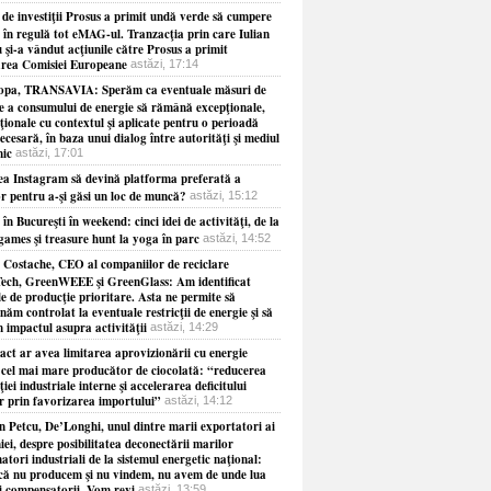
 de investiţii Prosus a primit undă verde să cumpere
 în regulă tot eMAG-ul. Tranzacţia prin care Iulian
 şi-a vândut acţiunile către Prosus a primit
rea Comisiei Europeane
astăzi, 17:14
opa, TRANSAVIA: Sperăm ca eventuale măsuri de
re a consumului de energie să rămână excepţionale,
ionale cu contextul şi aplicate pentru o perioadă
necesară, în baza unui dialog între autorităţi şi mediul
ic
astăzi, 17:01
ea Instagram să devină platforma preferată a
or pentru a-şi găsi un loc de muncă?
astăzi, 15:12
 în Bucureşti în weekend: cinci idei de activităţi, de la
games şi treasure hunt la yoga în parc
astăzi, 14:52
 Costache, CEO al companiilor de reciclare
ech, GreenWEEE şi GreenGlass: Am identificat
le de producţie prioritare. Asta ne permite să
năm controlat la eventuale restricţii de energie şi să
 impactul asupra activităţii
astăzi, 14:29
act ar avea limitarea aprovizionării cu energie
 cel mai mare producător de ciocolată: “reducerea
iei industriale interne şi accelerarea deficitului
r prin favorizarea importului”
astăzi, 14:12
 Petcu, De’Longhi, unul dintre marii exportatori ai
i, despre posibilitatea deconectării marilor
tori industriali de la sistemul energetic naţional:
că nu producem şi nu vindem, nu avem de unde lua
i compensatorii. Vom revi
astăzi, 13:59