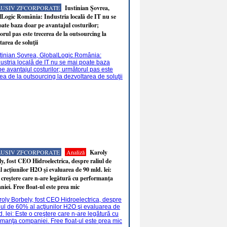
LUSIV ZFCORPORATE
Iustinian Şovrea,
Logic România: Industria locală de IT nu se
ate baza doar pe avantajul costurilor;
rul pas este trecerea de la outsourcing la
tarea de soluţii
LUSIV ZFCORPORATE
Analiză
Karoly
y, fost CEO Hidroelectrica, despre raliul de
 acţiunilor H2O şi evaluarea de 90 mld. lei:
 creştere care n-are legătură cu performanţa
iei. Free float-ul este prea mic