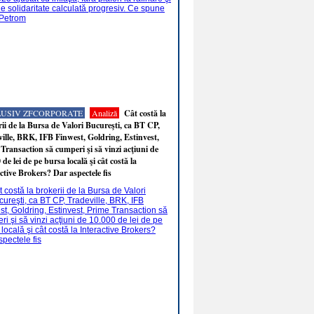
LUSIV ZFCORPORATE
Analiză
Cât costă la
ii de la Bursa de Valori Bucureşti, ca BT CP,
ille, BRK, IFB Finwest, Goldring, Estinvest,
Transaction să cumperi şi să vinzi acţiuni de
 de lei de pe bursa locală şi cât costă la
ctive Brokers? Dar aspectele fis