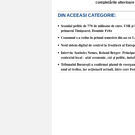
completările ulterioare 
DIN ACEEASI CATEGORIE:
Scandal politic de 770 de milioane de euro. USR şi 
primarul Timişoarei, Dominic Fritz
Consumul s-a redus în primul semestru din an cu 5
Noul sistem digital de control la frontieră al Europ
Interviu. Szabolcs Nemes, Roland Berger: Principal
contextul local - atât economic, cât şi politic, insta
Tribunalul Bucureşti a confirmat planul de reorgani
anul al treilea, iar acţionarii actuali, între care Fo