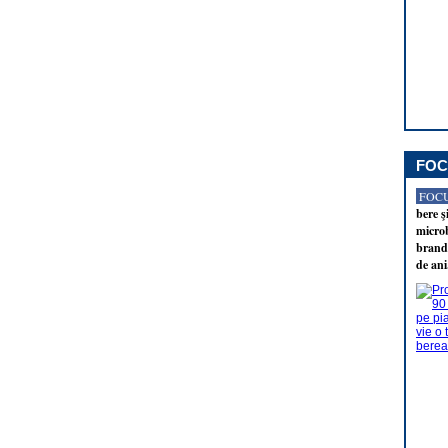
FOC
FOCU
bere ş
microb
brandu
de ani