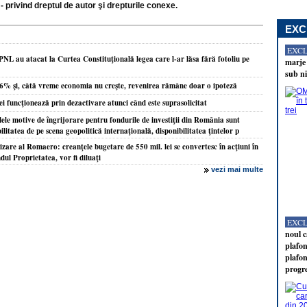
- privind dreptul de autor şi drepturile conexe.
EXC
EXC
PNL au atacat la Curtea Constituţională legea care l-ar lăsa fără fotoliu pe
marje 
sub ni
,6% şi, câtă vreme economia nu creşte, revenirea rămâne doar o ipoteză
ei funcţionează prin dezactivare atunci când este suprasolicitat
ele motive de îngrijorare pentru fondurile de investiţii din România sunt
bilitatea de pe scena geopolitică internaţională, disponibilitatea ţintelor p
zare al Romaero: creanţele bugetare de 550 mil. lei se convertesc în acţiuni în
ndul Proprietatea, vor fi diluaţi
vezi mai multe
EXC
noul c
plafon
plafon
progr