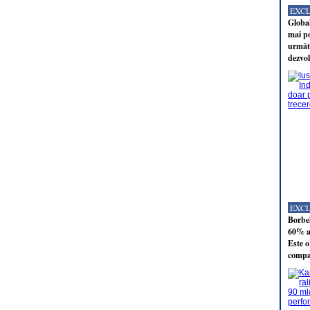
EXC
Global
mai po
următo
dezvol
EXC
Borbel
60% al
Este o
compan