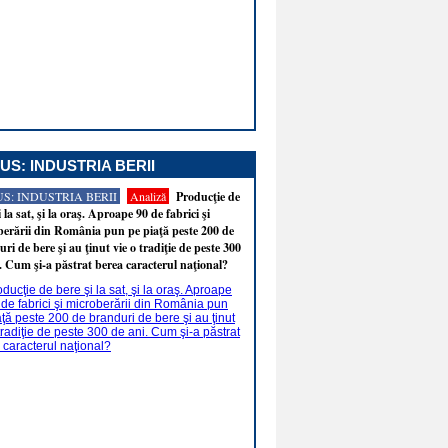
US: INDUSTRIA BERII
S: INDUSTRIA BERII
Analiză
Producţie de
i la sat, şi la oraş. Aproape 90 de fabrici şi
erării din România pun pe piaţă peste 200 de
ri de bere şi au ţinut vie o tradiţie de peste 300
. Cum şi-a păstrat berea caracterul naţional?