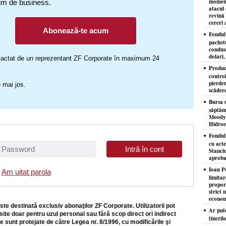
moment
um de business.
atacul 
revină 
cereri 
Abonează-te acum
Fondul 
pachet
condusă
dolari,
ontactat de un reprezentant ZF Corporate în maximum 24
Produc
control
pierder
 mai jos.
scăder
Bursa d
săptăm
Moody'
Hidroe
Fondul
cu acte
Stanciu
aproba
Ioan P
Am uitat parola
limita
proporţ
strict 
econom
ste destinată exclusiv abonaţilor ZF Corporate. Utilizatorii pot
Ar put
site doar pentru uzul personal sau fără scop direct ori indirect
tineril
e sunt protejate de către Legea nr. 8/1996, cu modificările şi