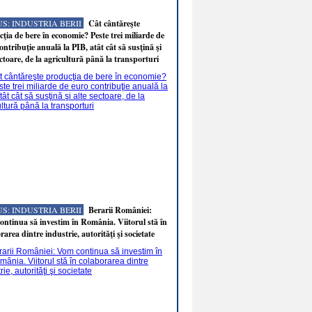
S: INDUSTRIA BERII
Cât cântăreşte
ţia de bere în economie? Peste trei miliarde de
ontribuţie anuală la PIB, atât cât să susţină şi
ectoare, de la agricultură până la transporturi
S: INDUSTRIA BERII
Berarii României:
ntinua să investim în România. Viitorul stă în
rarea dintre industrie, autorităţi şi societate