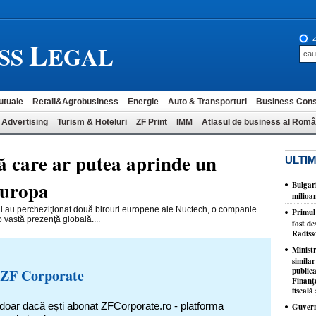
L
z
SS
EGAL
utuale
Retail&Agrobusiness
Energie
Auto & Transporturi
Business Cons
 Advertising
Turism & Hoteluri
ZF Print
IMM
Atlasul de business al Româ
 care ar putea aprinde un
ULTIM
Europa
Bulgar
milioa
rii au percheziţionat două birouri europene ale Nuctech, o companie
​Primul
vastă prezenţă globală....
fost de
Radiss
Minist
similar
 ZF Corporate
publica
Finanţe
fiscală 
 doar dacă ești abonat ZFCorporate.ro - platforma
Guvernu