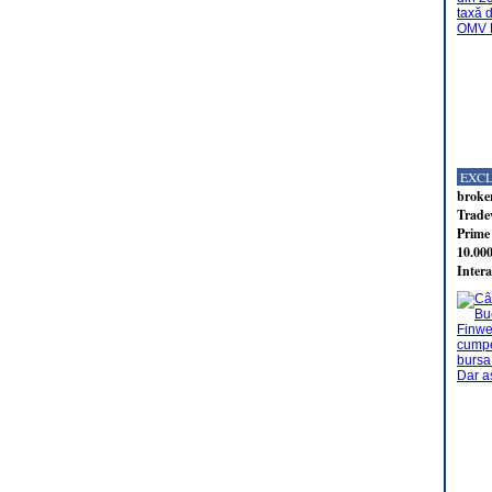
EXC
broker
Tradev
Prime 
10.000
Intera