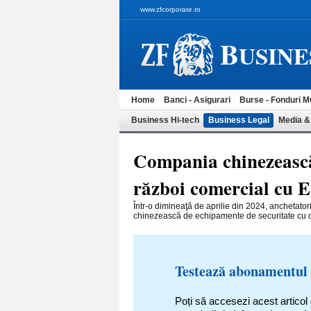
www.zfcorporate.ro
B
USINE
Home
Banci - Asigurari
Burse - Fonduri M
Business Hi-tech
Business Legal
Media &
Compania chinezească
război comercial cu 
Într-o dimineaţă de aprilie din 2024, anchetato
chinezească de echipamente de securitate cu o 
Testează abonamentul
Poți să accesezi acest articol