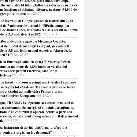
ul în care se va debloca piaţa imobiliară după
cibernetic din 14 iulie: platforma e-Terra ar urma să
în funcţiune săptămâna viitoare, în etape. 94.000 de
aşteaptă soluţiona
ieri, 20:04
de investiţii al Google păstrează neatins din 2023
ul de 7 milioane de acţiuni la UiPath, compania
 de Daniel Dines, deşi valoarea sa a scăzut la 76 mil.
 de la 2,3 mld. dolari în 2021
ieri, 18:31
ătorul de utilaje agricole Mecanica Ceahlău,
at de fondul de investiţii Evergent, şi-a adâncit
ile la 3,8 mil. lei în primul semestru. Afacerile, în
e cu 31%
ieri, 18:27
e la Bucureşti coboară cu 0,6% vineri şi încheie
âna cu un minus de 1,8% înaintea verdictului
s: Scăderi pentru Electrica, MedLife şi
lectrica
ieri, 18:16
 de investiţii Prosus a primit undă verde să cumpere
 în regulă tot eMAG-ul. Tranzacţia prin care Iulian
 şi-a vândut acţiunile către Prosus a primit
rea Comisiei Europeane
ieri, 17:14
opa, TRANSAVIA: Sperăm ca eventuale măsuri de
re a consumului de energie să rămână excepţionale,
ionale cu contextul şi aplicate pentru o perioadă
necesară, în baza unui dialog între autorităţi şi mediul
ic
ieri, 17:01
ea Instagram să devină platforma preferată a
or pentru a-şi găsi un loc de muncă?
ieri, 15:12