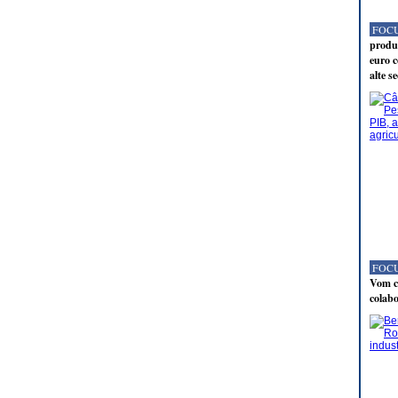
FOCU
produc
euro c
alte s
FOCU
Vom co
colabo