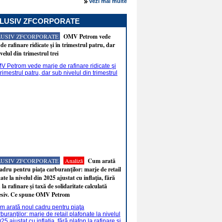
vezi mai multe
LUSIV ZFCORPORATE
LUSIV ZFCORPORATE
OMV Petrom vede
de rafinare ridicate şi în trimestrul patru, dar
velul din trimestrul trei
LUSIV ZFCORPORATE
Analiză
Cum arată
adru pentru piaţa carburanţilor: marje de retail
ate la nivelul din 2025 ajustat cu inflaţia, fără
 la rafinare şi taxă de solidaritate calculată
esiv. Ce spune OMV Petrom