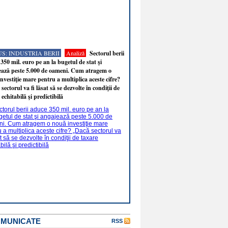
S: INDUSTRIA BERII
Analiză
Sectorul berii
350 mil. euro pe an la bugetul de stat şi
ează peste 5.000 de oameni. Cum atragem o
nvestiţie mare pentru a multiplica aceste cifre?
sectorul va fi lăsat să se dezvolte în condiţii de
 echitabilă şi predictibilă
OMUNICATE
RSS