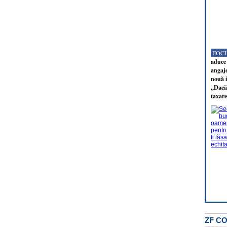
FOCU
aduce 
angaj
nouă i
„Dacă 
taxare
ZF C