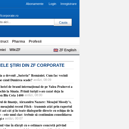
Abonamente
Login
Inregistrare
fcorporate.ro
truct
Pharma
Profesii
niei
WikiZF
ZF English
ELE ŞTIRI DIN ZF CORPORATE
ia a devenit „bateria” României. Cum fac vecinii
ne când Dunărea scade?
astăzi, 08:09
 hotel de brand internaţional de pe Valea Prahovei a
schis la Sinaia. Primii turişti s-au cazat deja la
on Blu Cota 1400
astăzi, 08:00
rul de finanţe, Alexandru Nazare: Mesajul Moody’s,
 mesajului recent Fitch - transmis atât prin raportul
t azi cât şi în toate dialogurile directe cu echipa de la
 - este unul clar: trebuie să continuăm consolidarea
şi r
astăzi, 00:07
l vine în sfârşit cu o estimare concretă privind