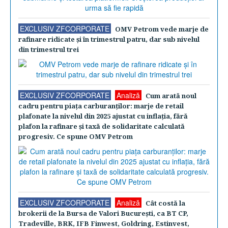
EXCLUSIV ZFCORPORATE
OMV Petrom vede marje de
rafinare ridicate şi în trimestrul patru, dar sub nivelul
din trimestrul trei
EXCLUSIV ZFCORPORATE
Analiză
Cum arată noul
cadru pentru piaţa carburanţilor: marje de retail
plafonate la nivelul din 2025 ajustat cu inflaţia, fără
plafon la rafinare şi taxă de solidaritate calculată
progresiv. Ce spune OMV Petrom
EXCLUSIV ZFCORPORATE
Analiză
Cât costă la
brokerii de la Bursa de Valori Bucureşti, ca BT CP,
Tradeville, BRK, IFB Finwest, Goldring, Estinvest,