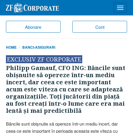
Desch
meniu
Abonare
Cont
HOME
BANCI-ASIGURARI
EXCLUSIV ZF CORPORATE
Philipp Gamauf, CFO ING: Băncile sunt
obişnuite să opereze într-un mediu
incert, dar ceea ce este important
acum este viteza cu care se adaptează
organizaţiile. Toţi jucătorii din piaţă
au fost creaţi într-o lume care era mai
lentă şi mai predictibilă
Băncile sunt obişnuite să opereze într-un mediu incert, dar
ceea ce este important în perioada aceasta este viteza cu