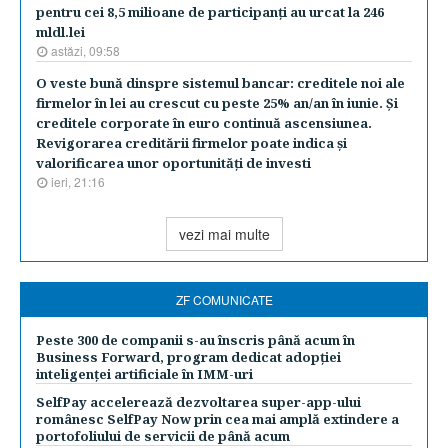
pentru cei 8,5 milioane de participanţi au urcat la 246
mldl.lei
astăzi, 09:58
O veste bună dinspre sistemul bancar: creditele noi ale
firmelor în lei au crescut cu peste 25% an/an în iunie. Şi
creditele corporate în euro continuă ascensiunea.
Revigorarea creditării firmelor poate indica şi
valorificarea unor oportunităţi de investi
ieri, 21:16
vezi mai multe
ZF COMUNICATE
Peste 300 de companii s-au înscris până acum în
Business Forward, program dedicat adopției
inteligenței artificiale în IMM-uri
SelfPay accelerează dezvoltarea super-app-ului
românesc SelfPay Now prin cea mai amplă extindere a
portofoliului de servicii de până acum