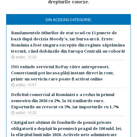
drepturile conexe.
DIN ACEEASI CATEGORIE:
Randamentele titlurilor de stat scad cu 15 puncte de
bază după decizia Moody's, iar bursa urcă. Erste:
România a fost singura excepţie din regiune săptămâna
trecută, când dobânzile din Europa Centrală au coborât
astăzi, 12:23
ING extinde serviciul RoPay către antreprenori.
Comercianţii pot încasa plăţi instant direct în cont,
printr-un serviciu care poate fi activat online
astăzi, 10:57
Deficitul comercial al României s-a redus în primul
semestru din 2026 cu 2%, la 16,4 miliarde euro.
Exporturile au crescut cu 3%, iar importurile cu 1,7%
astăzi, 10:32
Câştigul net obţinut de fondurile de pensii private
obligatorii a depăşit în premieră pragul de 100 mld. lei,
la sfârşitul lunii iulie 2026. Activele nete administrate