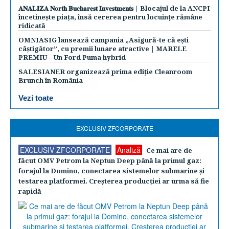
𝐀𝐍𝐀𝐋𝐈𝐙𝐀 𝐍𝐨𝐫𝐭𝐡 𝐁𝐮𝐜𝐡𝐚𝐫𝐞𝐬𝐭 𝐈𝐧𝐯𝐞𝐬𝐭𝐦𝐞𝐧𝐭𝐬 | Blocajul de la ANCPI
încetinește piața, însă cererea pentru locuințe rămâne
ridicată
OMNIASIG lansează campania „Asigură-te că ești
câștigător”, cu premii lunare atractive | MARELE
PREMIU – Un Ford Puma hybrid
SALESIANER organizează prima ediție Cleanroom
Brunch în România
Vezi toate
EXCLUSIV ZFCORPORATE
EXCLUSIV ZFCORPORATE
Analiză
Ce mai are de
făcut OMV Petrom la Neptun Deep până la primul gaz:
forajul la Domino, conectarea sistemelor submarine şi
testarea platformei. Creşterea producţiei ar urma să fie
rapidă