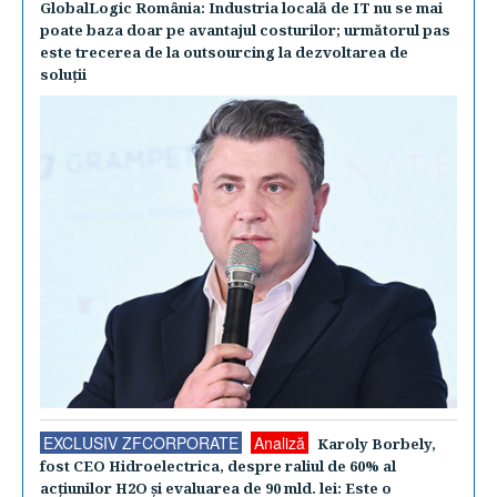
GlobalLogic România: Industria locală de IT nu se mai
poate baza doar pe avantajul costurilor; următorul pas
este trecerea de la outsourcing la dezvoltarea de
soluţii
EXCLUSIV ZFCORPORATE
Analiză
Karoly Borbely,
fost CEO Hidroelectrica, despre raliul de 60% al
acţiunilor H2O şi evaluarea de 90 mld. lei: Este o