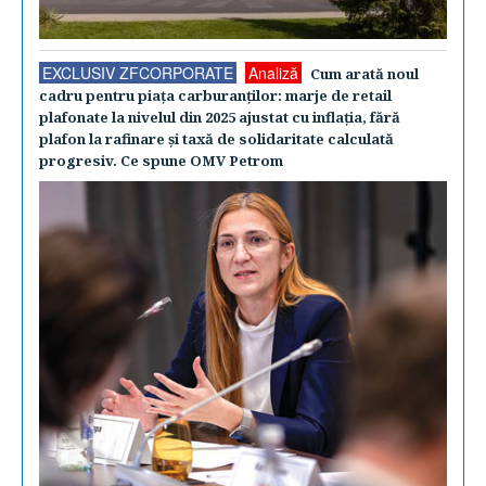
EXCLUSIV ZFCORPORATE
Analiză
Cum arată noul
cadru pentru piaţa carburanţilor: marje de retail
plafonate la nivelul din 2025 ajustat cu inflaţia, fără
plafon la rafinare şi taxă de solidaritate calculată
progresiv. Ce spune OMV Petrom