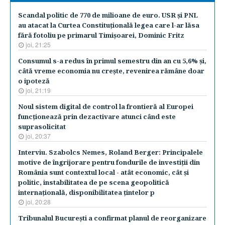
Scandal politic de 770 de milioane de euro. USR şi PNL
au atacat la Curtea Constituţională legea care l-ar lăsa
fără fotoliu pe primarul Timişoarei, Dominic Fritz
joi, 21:25
Consumul s-a redus în primul semestru din an cu 5,6% şi,
câtă vreme economia nu creşte, revenirea rămâne doar
o ipoteză
joi, 21:19
Noul sistem digital de control la frontieră al Europei
funcţionează prin dezactivare atunci când este
suprasolicitat
joi, 20:37
Interviu. Szabolcs Nemes, Roland Berger: Principalele
motive de îngrijorare pentru fondurile de investiţii din
România sunt contextul local - atât economic, cât şi
politic, instabilitatea de pe scena geopolitică
internaţională, disponibilitatea ţintelor p
joi, 20:28
Tribunalul Bucureşti a confirmat planul de reorganizare