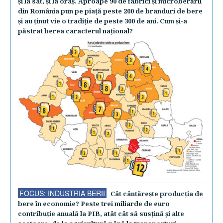
şi la sat, şi la oraş. Aproape 90 de fabrici şi microberării
din România pun pe piaţă peste 200 de branduri de bere
şi au ţinut vie o tradiţie de peste 300 de ani. Cum şi-a
păstrat berea caracterul naţional?
FOCUS: INDUSTRIA BERII
Cât cântăreşte producţia de
bere în economie? Peste trei miliarde de euro
contribuţie anuală la PIB, atât cât să susţină şi alte