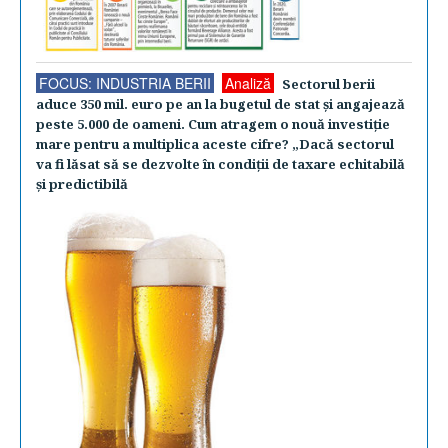
FOCUS: INDUSTRIA BERII
Analiză
Sectorul berii
aduce 350 mil. euro pe an la bugetul de stat şi angajează
peste 5.000 de oameni. Cum atragem o nouă investiţie
mare pentru a multiplica aceste cifre? „Dacă sectorul
va fi lăsat să se dezvolte în condiţii de taxare echitabilă
şi predictibilă