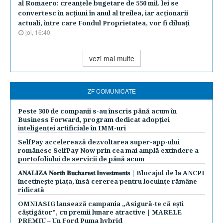
al Romaero: creanţele bugetare de 550 mil. lei se
convertesc în acţiuni în anul al treilea, iar acţionarii
actuali, între care Fondul Proprietatea, vor fi diluaţi
joi, 16:40
vezi mai multe
ZF COMUNICATE
Peste 300 de companii s-au înscris până acum în
Business Forward, program dedicat adopției
inteligenței artificiale în IMM-uri
SelfPay accelerează dezvoltarea super-app-ului
românesc SelfPay Now prin cea mai amplă extindere a
portofoliului de servicii de până acum
𝐀𝐍𝐀𝐋𝐈𝐙𝐀 𝐍𝐨𝐫𝐭𝐡 𝐁𝐮𝐜𝐡𝐚𝐫𝐞𝐬𝐭 𝐈𝐧𝐯𝐞𝐬𝐭𝐦𝐞𝐧𝐭𝐬 | Blocajul de la ANCPI
încetinește piața, însă cererea pentru locuințe rămâne
ridicată
OMNIASIG lansează campania „Asigură-te că ești
câștigător”, cu premii lunare atractive | MARELE
PREMIU – Un Ford Puma hybrid