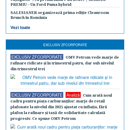
PREMIU – Un Ford Puma hybrid
SALESIANER organizează prima ediție Cleanroom
Brunch în România
Vezi toate
EXCLUSIV ZFCORPORATE
EXCLUSIV ZFCORPORATE
OMV Petrom vede marje de
rafinare ridicate şi în trimestrul patru, dar sub nivelul
din trimestrul trei
EXCLUSIV ZFCORPORATE
Analiză
Cum arată noul
cadru pentru piaţa carburanţilor: marje de retail
plafonate la nivelul din 2025 ajustat cu inflaţia, fără
plafon la rafinare şi taxă de solidaritate calculată
progresiv. Ce spune OMV Petrom