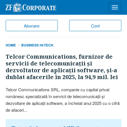
Desch
meniu
Abonare
Cont
HOME
BUSINESS HI-TECH
Telcor Communications, furnizor de
servicii de telecomunicaţii şi
dezvoltator de aplicaţii software, şi-a
dublat afacerile în 2025, la 94,9 mil. lei
Telcor Communications SRL, companie cu capital privat
românesc specializată în servicii de telecomunicaţii şi
dezvoltare de aplicaţii software, a încheiat anul 2025 cu o cifră
de afaceri...