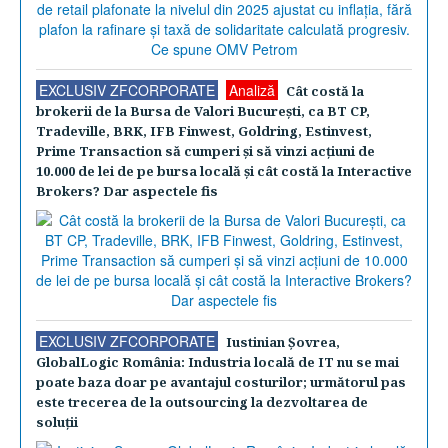
EXCLUSIV ZFCORPORATE
Analiză
Cât costă la
brokerii de la Bursa de Valori Bucureşti, ca BT CP,
Tradeville, BRK, IFB Finwest, Goldring, Estinvest,
Prime Transaction să cumperi şi să vinzi acţiuni de
10.000 de lei de pe bursa locală şi cât costă la Interactive
Brokers? Dar aspectele fis
EXCLUSIV ZFCORPORATE
Iustinian Şovrea,
GlobalLogic România: Industria locală de IT nu se mai
poate baza doar pe avantajul costurilor; următorul pas
este trecerea de la outsourcing la dezvoltarea de
soluţii