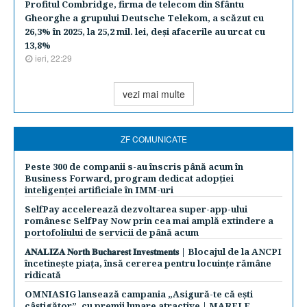
Profitul Combridge, firma de telecom din Sfântu
Gheorghe a grupului Deutsche Telekom, a scăzut cu
26,3% în 2025, la 25,2 mil. lei, deşi afacerile au urcat cu
13,8%
ieri, 22:29
vezi mai multe
ZF COMUNICATE
Peste 300 de companii s-au înscris până acum în
Business Forward, program dedicat adopției
inteligenței artificiale în IMM-uri
SelfPay accelerează dezvoltarea super-app-ului
românesc SelfPay Now prin cea mai amplă extindere a
portofoliului de servicii de până acum
𝐀𝐍𝐀𝐋𝐈𝐙𝐀 𝐍𝐨𝐫𝐭𝐡 𝐁𝐮𝐜𝐡𝐚𝐫𝐞𝐬𝐭 𝐈𝐧𝐯𝐞𝐬𝐭𝐦𝐞𝐧𝐭𝐬 | Blocajul de la ANCPI
încetinește piața, însă cererea pentru locuințe rămâne
ridicată
OMNIASIG lansează campania „Asigură-te că ești
câștigător”, cu premii lunare atractive | MARELE