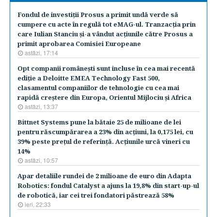
Fondul de investiţii Prosus a primit undă verde să
cumpere cu acte în regulă tot eMAG-ul. Tranzacţia prin
care Iulian Stanciu şi-a vândut acţiunile către Prosus a
primit aprobarea Comisiei Europeane
astăzi, 17:14
Opt companii româneşti sunt incluse în cea mai recentă
ediţie a Deloitte EMEA Technology Fast 500,
clasamentul companiilor de tehnologie cu cea mai
rapidă creştere din Europa, Orientul Mijlociu şi Africa
astăzi, 13:37
Bittnet Systems pune la bătaie 25 de milioane de lei
pentru răscumpărarea a 23% din acţiuni, la 0,175 lei, cu
39% peste preţul de referinţă. Acţiunile urcă vineri cu
14%
astăzi, 10:57
Apar detaliile rundei de 2 milioane de euro din Adapta
Robotics: fondul Catalyst a ajuns la 19,8% din start-up-ul
de robotică, iar cei trei fondatori păstrează 58%
ieri, 22:33