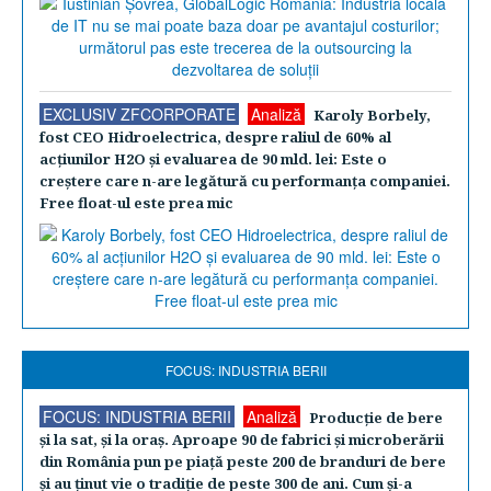
EXCLUSIV ZFCORPORATE
Analiză
Karoly Borbely,
fost CEO Hidroelectrica, despre raliul de 60% al
acţiunilor H2O şi evaluarea de 90 mld. lei: Este o
creştere care n-are legătură cu performanţa companiei.
Free float-ul este prea mic
FOCUS: INDUSTRIA BERII
FOCUS: INDUSTRIA BERII
Analiză
Producţie de bere
şi la sat, şi la oraş. Aproape 90 de fabrici şi microberării
din România pun pe piaţă peste 200 de branduri de bere
şi au ţinut vie o tradiţie de peste 300 de ani. Cum şi-a