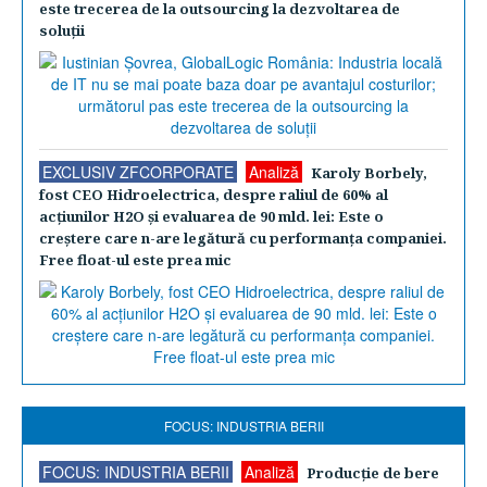
este trecerea de la outsourcing la dezvoltarea de
soluţii
EXCLUSIV ZFCORPORATE
Analiză
Karoly Borbely,
fost CEO Hidroelectrica, despre raliul de 60% al
acţiunilor H2O şi evaluarea de 90 mld. lei: Este o
creştere care n-are legătură cu performanţa companiei.
Free float-ul este prea mic
FOCUS: INDUSTRIA BERII
FOCUS: INDUSTRIA BERII
Analiză
Producţie de bere