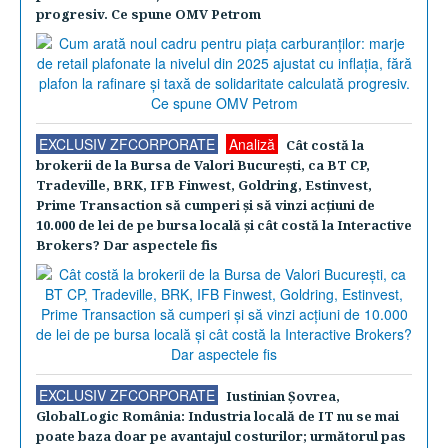
progresiv. Ce spune OMV Petrom
EXCLUSIV ZFCORPORATE
Analiză
Cât costă la
brokerii de la Bursa de Valori Bucureşti, ca BT CP,
Tradeville, BRK, IFB Finwest, Goldring, Estinvest,
Prime Transaction să cumperi şi să vinzi acţiuni de
10.000 de lei de pe bursa locală şi cât costă la Interactive
Brokers? Dar aspectele fis
EXCLUSIV ZFCORPORATE
Iustinian Şovrea,
GlobalLogic România: Industria locală de IT nu se mai
poate baza doar pe avantajul costurilor; următorul pas