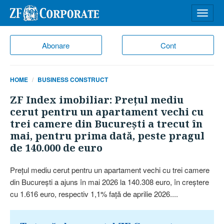
Desch
meniu
Abonare
Cont
HOME
BUSINESS CONSTRUCT
ZF Index imobiliar: Preţul mediu
cerut pentru un apartament vechi cu
trei camere din Bucureşti a trecut în
mai, pentru prima dată, peste pragul
de 140.000 de euro
Preţul mediu cerut pentru un a­partament vechi cu trei camere
din Bucureşti a ajuns în mai 2026 la 140.308 euro, în creştere
cu 1.616 euro, respectiv 1,1% faţă de aprilie 2026....