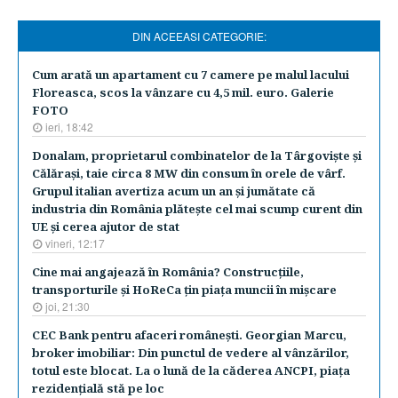
DIN ACEEASI CATEGORIE:
Cum arată un apartament cu 7 camere pe malul lacului
Floreasca, scos la vânzare cu 4,5 mil. euro. Galerie
FOTO
ieri, 18:42
Donalam, proprietarul combinatelor de la Târgovişte şi
Călăraşi, taie circa 8 MW din consum în orele de vârf.
Grupul italian avertiza acum un an şi jumătate că
industria din România plăteşte cel mai scump curent din
UE şi cerea ajutor de stat
vineri, 12:17
Cine mai angajează în România? Construcţiile,
transporturile şi HoReCa ţin piaţa muncii în mişcare
joi, 21:30
CEC Bank pentru afaceri româneşti. Georgian Marcu,
broker imobiliar: Din punctul de vedere al vânzărilor,
totul este blocat. La o lună de la căderea ANCPI, piaţa
rezidenţială stă pe loc