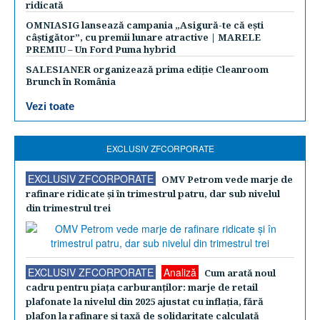
ridicată
OMNIASIG lansează campania „Asigură-te că ești
câștigător”, cu premii lunare atractive | MARELE
PREMIU – Un Ford Puma hybrid
SALESIANER organizează prima ediție Cleanroom
Brunch în România
Vezi toate
EXCLUSIV ZFCORPORATE
EXCLUSIV ZFCORPORATE
OMV Petrom vede marje de
rafinare ridicate şi în trimestrul patru, dar sub nivelul
din trimestrul trei
EXCLUSIV ZFCORPORATE
Analiză
Cum arată noul
cadru pentru piaţa carburanţilor: marje de retail
plafonate la nivelul din 2025 ajustat cu inflaţia, fără
plafon la rafinare şi taxă de solidaritate calculată