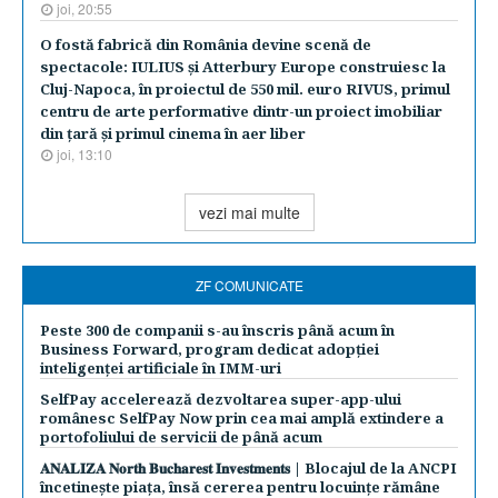
joi, 20:55
O fostă fabrică din România devine scenă de
spectacole: IULIUS şi Atterbury Europe construiesc la
Cluj-Napoca, în proiectul de 550 mil. euro RIVUS, primul
centru de arte performative dintr-un proiect imobiliar
din ţară şi primul cinema în aer liber
joi, 13:10
vezi mai multe
ZF COMUNICATE
Peste 300 de companii s-au înscris până acum în
Business Forward, program dedicat adopției
inteligenței artificiale în IMM-uri
SelfPay accelerează dezvoltarea super-app-ului
românesc SelfPay Now prin cea mai amplă extindere a
portofoliului de servicii de până acum
𝐀𝐍𝐀𝐋𝐈𝐙𝐀 𝐍𝐨𝐫𝐭𝐡 𝐁𝐮𝐜𝐡𝐚𝐫𝐞𝐬𝐭 𝐈𝐧𝐯𝐞𝐬𝐭𝐦𝐞𝐧𝐭𝐬 | Blocajul de la ANCPI
încetinește piața, însă cererea pentru locuințe rămâne