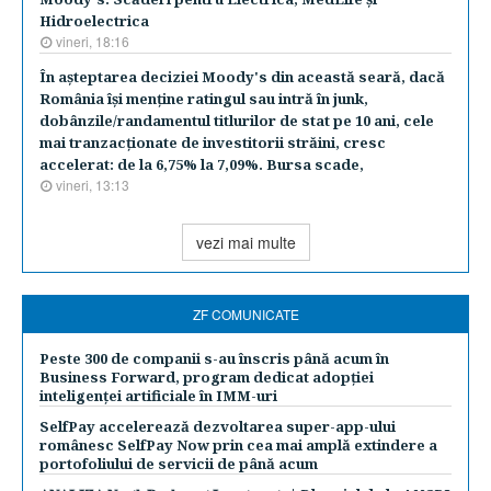
Hidroelectrica
vineri, 18:16
În aşteptarea deciziei Moody's din această seară, dacă
România îşi menţine ratingul sau intră în junk,
dobânzile/randamentul titlurilor de stat pe 10 ani, cele
mai tranzacţionate de investitorii străini, cresc
accelerat: de la 6,75% la 7,09%. Bursa scade,
vineri, 13:13
vezi mai multe
ZF COMUNICATE
Peste 300 de companii s-au înscris până acum în
Business Forward, program dedicat adopției
inteligenței artificiale în IMM-uri
SelfPay accelerează dezvoltarea super-app-ului
românesc SelfPay Now prin cea mai amplă extindere a
portofoliului de servicii de până acum