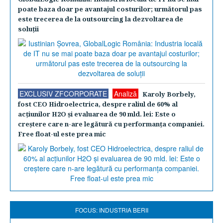
poate baza doar pe avantajul costurilor; următorul pas
este trecerea de la outsourcing la dezvoltarea de
soluţii
EXCLUSIV ZFCORPORATE
Analiză
Karoly Borbely,
fost CEO Hidroelectrica, despre raliul de 60% al
acţiunilor H2O şi evaluarea de 90 mld. lei: Este o
creştere care n-are legătură cu performanţa companiei.
Free float-ul este prea mic
FOCUS: INDUSTRIA BERII