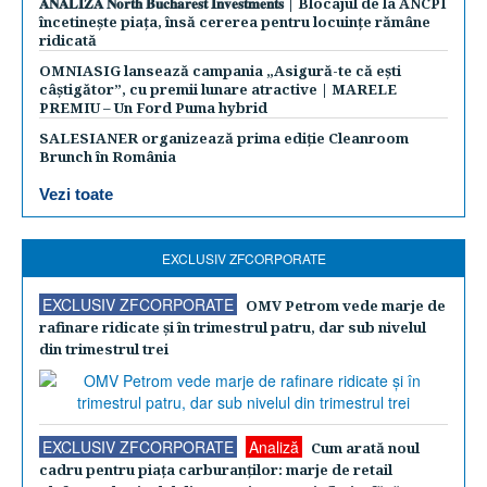
𝐀𝐍𝐀𝐋𝐈𝐙𝐀 𝐍𝐨𝐫𝐭𝐡 𝐁𝐮𝐜𝐡𝐚𝐫𝐞𝐬𝐭 𝐈𝐧𝐯𝐞𝐬𝐭𝐦𝐞𝐧𝐭𝐬 | Blocajul de la ANCPI
încetinește piața, însă cererea pentru locuințe rămâne
ridicată
OMNIASIG lansează campania „Asigură-te că ești
câștigător”, cu premii lunare atractive | MARELE
PREMIU – Un Ford Puma hybrid
SALESIANER organizează prima ediție Cleanroom
Brunch în România
Vezi toate
EXCLUSIV ZFCORPORATE
EXCLUSIV ZFCORPORATE
OMV Petrom vede marje de
rafinare ridicate şi în trimestrul patru, dar sub nivelul
din trimestrul trei
EXCLUSIV ZFCORPORATE
Analiză
Cum arată noul
cadru pentru piaţa carburanţilor: marje de retail