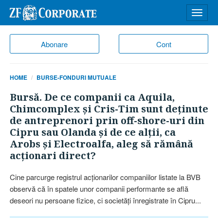
Desch
meniu
Abonare
Cont
HOME
BURSE-FONDURI MUTUALE
Bursă. De ce companii ca Aquila,
Chimcomplex şi Cris-Tim sunt deţinute
de antreprenori prin off-shore-uri din
Cipru sau Olanda şi de ce alţii, ca
Arobs şi Electroalfa, aleg să rămână
acţionari direct?
Cine parcurge registrul acţionarilor companiilor listate la BVB
observă că în spatele unor companii perfor­mante se află
deseori nu persoane fizice, ci societăţi înre­gistrate în Cipru...