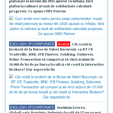
plafonate la nivelul din 2025 ajustat cu inflaţia, fără
plafon la rafinare şi taxă de solidaritate calculată
progresiv. Ce spune OMV Petrom
EXCLUSIV ZFCORPORATE
Analiză
Cât costă la
brokerii de la Bursa de Valori Bucureşti, ca BT CP,
Tradeville, BRK, IFB Finwest, Goldring, Estinvest,
Prime Transaction să cumperi şi să vinzi acţiuni de
10.000 de lei de pe bursa locală şi cât costă la Interactive
Brokers? Dar aspectele fis
EXCLUSIV ZFCORPORATE
Iustinian Şovrea,
GlobalLogic România: Industria locală de IT nu se mai