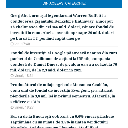
DIN ACEEASI CATEGORIE:
Greg Abel, urmaşul legendarului Warren Buffett la
conducerea gigantului Berkshire Hathaway, a început
să cheltuiască din cei 366 mld. dolari, cât are fondul de
investiţii în cont. Abel a investit aproape 20 mld. dolari
pe bursă în T2, punând capăt unei pe
ieri, 17:40
Fondul de investiţii al Google păstrează neatins din 2023
pachetul de 7 milioane de acţiuni la UiPath, compania
condusă de Daniel Dines, deşi valoarea sa a scăzut la 76
mil. dolari, de la 2,3 mld. dolari în 2021
vineri, 18:31
Producătorul de utilaje agricole Mecanica Ceahlău,
controlat de fondul de investiţii Evergent, şi-a adâncit
pierderile la 3,8 mil. lei în primul semestru. Afacerile, în
scădere cu 31%
vineri, 18:27
Bursa de la Bucureşti coboară cu 0,6% vineri şi încheie
săptămâna cu un minus de 1,8% înaintea verdictului
Moody's: Scăderi pentru Electrica, MedLife şi