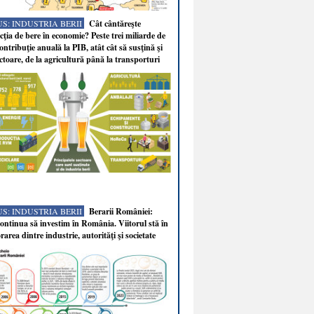
S: INDUSTRIA BERII
Cât cântăreşte
ţia de bere în economie? Peste trei miliarde de
ontribuţie anuală la PIB, atât cât să susţină şi
ectoare, de la agricultură până la transporturi
S: INDUSTRIA BERII
Berarii României:
ntinua să investim în România. Viitorul stă în
rarea dintre industrie, autorităţi şi societate