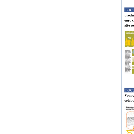
FOCU
produc
euro c
alte s
FOCU
Vom co
colabo