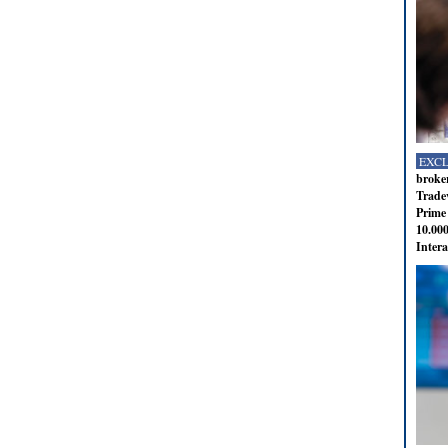
EXC
broker
Tradev
Prime 
10.000
Intera