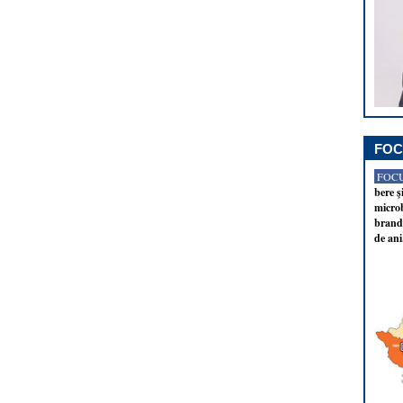
FOC
FOCU
bere ş
microb
brandu
de ani