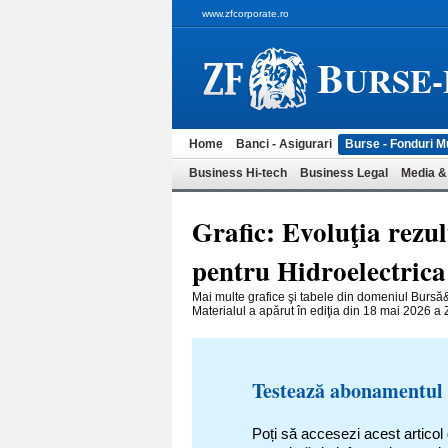
www.zfcorporate.ro
B
URSE
Home
Banci - Asigurari
Burse - Fonduri M
Business Hi-tech
Business Legal
Media &
Grafic: Evoluţia rezul
pentru Hidroelectrica
Mai multe grafice şi tabele din domeniul Bursă
Materialul a apărut în ediţia din 18 mai 2026 a Zi
Testează abonamentul
Poți să accesezi acest articol