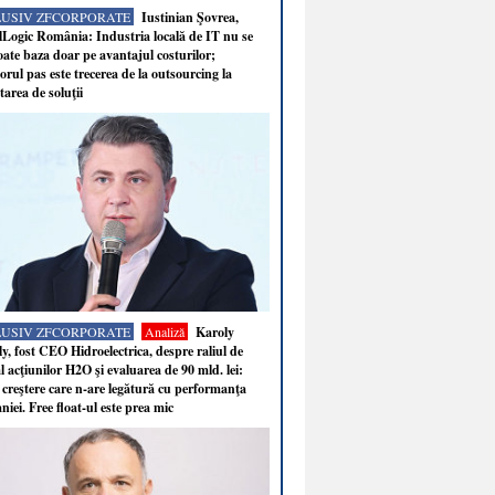
LUSIV ZFCORPORATE
Iustinian Şovrea,
Logic România: Industria locală de IT nu se
ate baza doar pe avantajul costurilor;
rul pas este trecerea de la outsourcing la
tarea de soluţii
LUSIV ZFCORPORATE
Analiză
Karoly
y, fost CEO Hidroelectrica, despre raliul de
 acţiunilor H2O şi evaluarea de 90 mld. lei:
 creştere care n-are legătură cu performanţa
iei. Free float-ul este prea mic