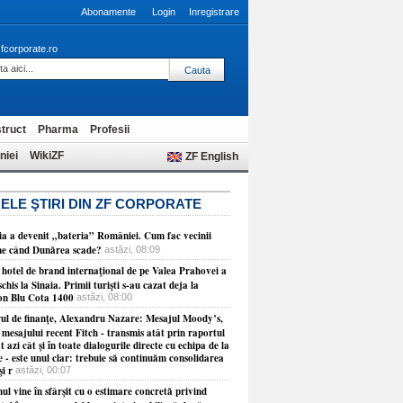
Abonamente
Login
Inregistrare
fcorporate.ro
truct
Pharma
Profesii
niei
WikiZF
ZF English
ELE ŞTIRI DIN ZF CORPORATE
ia a devenit „bateria” României. Cum fac vecinii
ne când Dunărea scade?
astăzi, 08:09
 hotel de brand internaţional de pe Valea Prahovei a
schis la Sinaia. Primii turişti s-au cazat deja la
on Blu Cota 1400
astăzi, 08:00
rul de finanţe, Alexandru Nazare: Mesajul Moody’s,
 mesajului recent Fitch - transmis atât prin raportul
t azi cât şi în toate dialogurile directe cu echipa de la
 - este unul clar: trebuie să continuăm consolidarea
şi r
astăzi, 00:07
l vine în sfârşit cu o estimare concretă privind