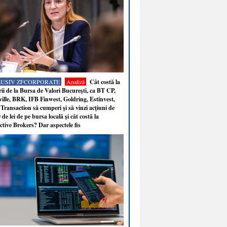
LUSIV ZFCORPORATE
Analiză
Cât costă la
ii de la Bursa de Valori Bucureşti, ca BT CP,
ille, BRK, IFB Finwest, Goldring, Estinvest,
Transaction să cumperi şi să vinzi acţiuni de
 de lei de pe bursa locală şi cât costă la
ctive Brokers? Dar aspectele fis