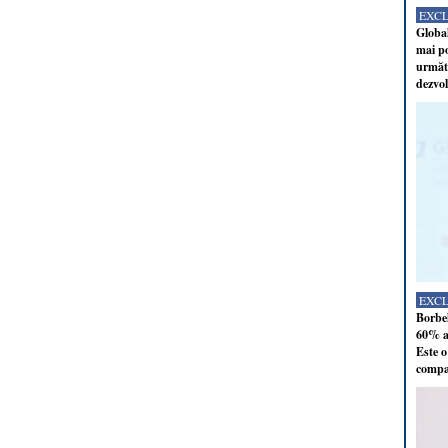
EXC
Global
mai po
următo
dezvol
EXC
Borbel
60% al
Este o
compan