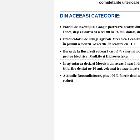
completările ulterioare 
DIN ACEEASI CATEGORIE:
Fondul de investiţii al Google păstrează neatins d
Dines, deşi valoarea sa a scăzut la 76 mil. dolari, d
Producătorul de utilaje agricole Mecanica Ceahlău, c
în primul semestru. Afacerile, în scădere cu 31%
Bursa de la Bucureşti coboară cu 0,6% vineri şi î
pentru Electrica, MedLife şi Hidroelectrica
În aşteptarea deciziei Moody's din această seară, 
titlurilor de stat pe 10 ani, cele mai tranzacţionate
Acţiunile Romradiatoare, plus 400% în cele două s
redusă