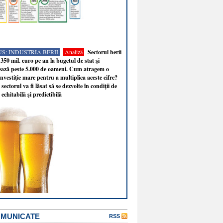
S: INDUSTRIA BERII
Analiză
Sectorul berii
350 mil. euro pe an la bugetul de stat şi
ează peste 5.000 de oameni. Cum atragem o
nvestiţie mare pentru a multiplica aceste cifre?
sectorul va fi lăsat să se dezvolte în condiţii de
 echitabilă şi predictibilă
OMUNICATE
RSS