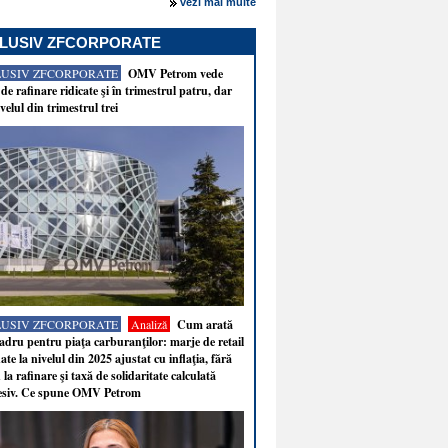
vezi mai multe
LUSIV ZFCORPORATE
LUSIV ZFCORPORATE
OMV Petrom vede
de rafinare ridicate şi în trimestrul patru, dar
velul din trimestrul trei
LUSIV ZFCORPORATE
Analiză
Cum arată
adru pentru piaţa carburanţilor: marje de retail
ate la nivelul din 2025 ajustat cu inflaţia, fără
 la rafinare şi taxă de solidaritate calculată
esiv. Ce spune OMV Petrom