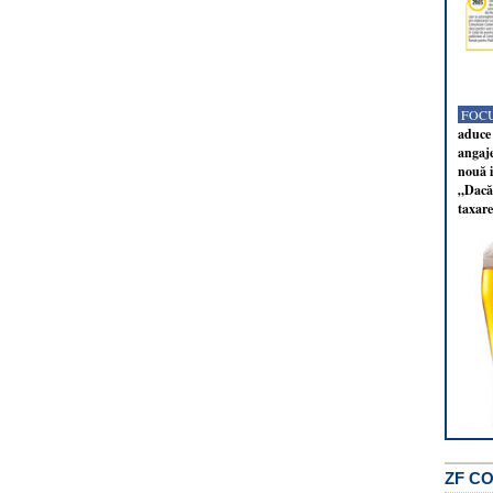
FOCU
aduce 
angaj
nouă i
„Dacă 
taxare
ZF C