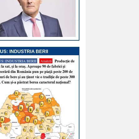
US: INDUSTRIA BERII
S: INDUSTRIA BERII
Analiză
Producţie de
i la sat, şi la oraş. Aproape 90 de fabrici şi
erării din România pun pe piaţă peste 200 de
ri de bere şi au ţinut vie o tradiţie de peste 300
. Cum şi-a păstrat berea caracterul naţional?