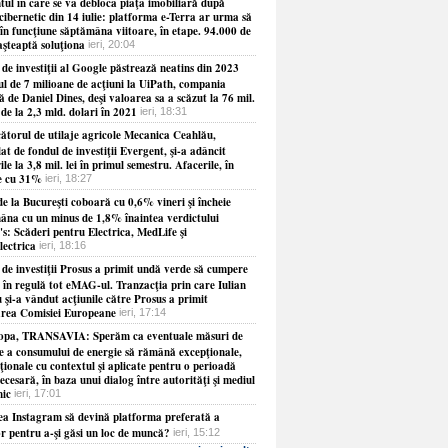
ul în care se va debloca piaţa imobiliară după
cibernetic din 14 iulie: platforma e-Terra ar urma să
în funcţiune săptămâna viitoare, în etape. 94.000 de
aşteaptă soluţiona
ieri, 20:04
de investiţii al Google păstrează neatins din 2023
ul de 7 milioane de acţiuni la UiPath, compania
 de Daniel Dines, deşi valoarea sa a scăzut la 76 mil.
 de la 2,3 mld. dolari în 2021
ieri, 18:31
ătorul de utilaje agricole Mecanica Ceahlău,
at de fondul de investiţii Evergent, şi-a adâncit
ile la 3,8 mil. lei în primul semestru. Afacerile, în
e cu 31%
ieri, 18:27
e la Bucureşti coboară cu 0,6% vineri şi încheie
âna cu un minus de 1,8% înaintea verdictului
s: Scăderi pentru Electrica, MedLife şi
lectrica
ieri, 18:16
 de investiţii Prosus a primit undă verde să cumpere
 în regulă tot eMAG-ul. Tranzacţia prin care Iulian
 şi-a vândut acţiunile către Prosus a primit
rea Comisiei Europeane
ieri, 17:14
opa, TRANSAVIA: Sperăm ca eventuale măsuri de
re a consumului de energie să rămână excepţionale,
ionale cu contextul şi aplicate pentru o perioadă
necesară, în baza unui dialog între autorităţi şi mediul
ic
ieri, 17:01
ea Instagram să devină platforma preferată a
or pentru a-şi găsi un loc de muncă?
ieri, 15:12