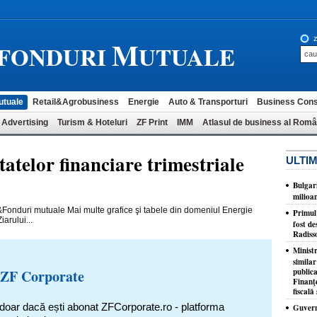
M
z
-FONDURI
UTUALE
utuale
Retail&Agrobusiness
Energie
Auto & Transporturi
Business Cons
 Advertising
Turism & Hoteluri
ZF Print
IMM
Atlasul de business al Româ
tatelor financiare trimestriale
ULTIM
Bulgar
milioa
&Fonduri mutuale Mai multe grafice şi tabele din domeniul Energie
​Primul
arului...
fost de
Radiss
Minist
similar
 ZF Corporate
publica
Finanţe
fiscală 
 doar dacă ești abonat ZFCorporate.ro - platforma
Guvernu