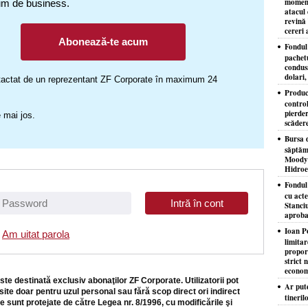
moment
um de business.
atacul 
revină 
cereri 
Abonează-te acum
Fondul 
pachet
condusă
dolari,
ontactat de un reprezentant ZF Corporate în maximum 24
Produc
control
pierder
 mai jos.
scăder
Bursa d
săptăm
Moody'
Hidroe
Fondul
cu acte
Stanciu
aproba
Ioan P
Am uitat parola
limita
proporţ
strict 
econom
ste destinată exclusiv abonaţilor ZF Corporate. Utilizatorii pot
Ar put
site doar pentru uzul personal sau fără scop direct ori indirect
tineril
e sunt protejate de către Legea nr. 8/1996, cu modificările şi