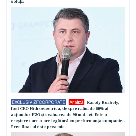
soluţii
EXCLUSIV ZFCORPORATE
Analiză
Karoly Borbely,
fost CEO Hidroelectrica, despre raliul de 60% al
acţiunilor H2O şi evaluarea de 90 mld. lei: Este o
creştere care n-are legătură cu performanţa companiei.
Free float-ul este prea mic