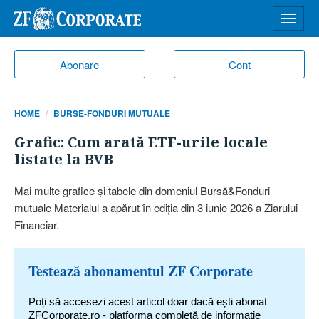
Desch
meniu
Abonare
Cont
HOME
BURSE-FONDURI MUTUALE
Grafic: Cum arată ETF-urile locale
listate la BVB
Mai multe grafice şi tabele din domeniul Bursă&Fonduri
mutuale Materialul a apărut în ediţia din 3 iunie 2026 a Ziarului
Financiar.
Testează abonamentul ZF Corporate
Poți să accesezi acest articol doar dacă ești abonat
ZFCorporate.ro - platforma completă de informație