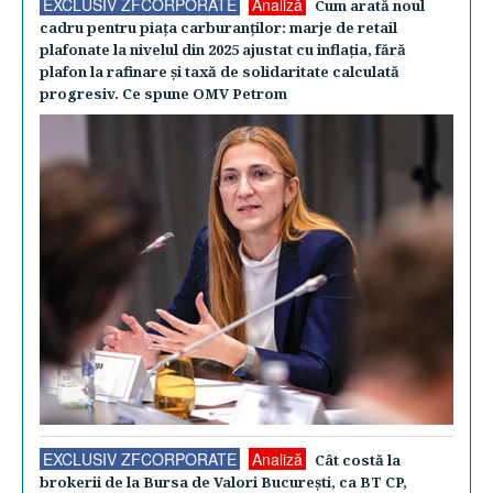
EXCLUSIV ZFCORPORATE
Analiză
Cum arată noul
cadru pentru piaţa carburanţilor: marje de retail
plafonate la nivelul din 2025 ajustat cu inflaţia, fără
plafon la rafinare şi taxă de solidaritate calculată
progresiv. Ce spune OMV Petrom
EXCLUSIV ZFCORPORATE
Analiză
Cât costă la
brokerii de la Bursa de Valori Bucureşti, ca BT CP,