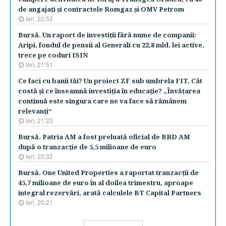
de angajaţi şi contractele Romgaz şi OMV Petrom
ieri, 22:53
Bursă. Un raport de investiţii fără nume de companii:
Aripi, fondul de pensii al Generali cu 22,8 mld. lei active,
trece pe coduri ISIN
ieri, 21:51
Ce faci cu banii tăi? Un proiect ZF sub umbrela FIT. Cât
costă şi ce înseamnă investiţia în educaţie? „Învăţarea
continuă este singura care ne va face să rămânem
relevanţi“
ieri, 21:23
Bursă. Patria AM a fost preluată oficial de BRD AM
după o tranzacţie de 5,5 milioane de euro
ieri, 20:32
Bursă. One United Properties a raportat tranzacţii de
45,7 milioane de euro în al doilea trimestru, aproape
integral rezervări, arată calculele BT Capital Partners
ieri, 20:21