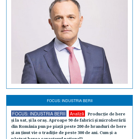
FOCUS: INDUSTRIA BERII
FOCUS: INDUSTRIA BERII
Analiză
Producţie de bere
şi la sat, şi la oraş. Aproape 90 de fabrici şi microberării
din România pun pe piaţă peste 200 de branduri de bere
şi au ţinut vie o tradiţie de peste 300 de ani. Cum şi-a
păstrat berea caracterul naţional?