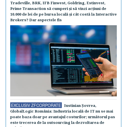
Tradeville, BRK, IFB Finwest, Goldring, Estinvest,
Prime Transaction să cumperi şi să vinzi acţiuni de
10.000 de lei de pe bursa locală şi cât costă la Interactive
Brokers? Dar aspectele fis
EXCLUSIV ZFCORPORATE
Iustinian Şovrea,
GlobalLogic România: Industria locală de IT nu se mai
poate baza doar pe avantajul costurilor; următorul pas
este trecerea de la outsourcing la dezvoltarea de