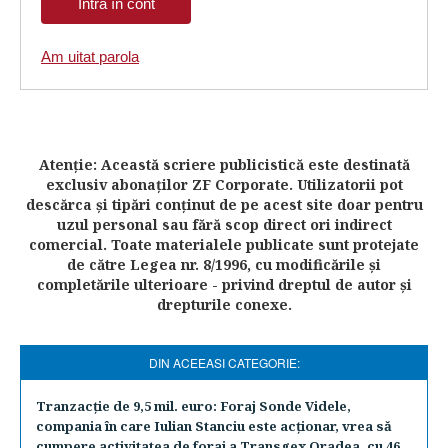
Am uitat parola
Atenţie: Această scriere publicistică este destinată
exclusiv abonaţilor ZF Corporate. Utilizatorii pot
descărca şi tipări conţinut de pe acest site doar pentru
uzul personal sau fără scop direct ori indirect
comercial. Toate materialele publicate sunt protejate
de către Legea nr. 8/1996, cu modificările şi
completările ulterioare - privind dreptul de autor şi
drepturile conexe.
DIN ACEEASI CATEGORIE:
Tranzacţie de 9,5 mil. euro: Foraj Sonde Videle,
compania în care Iulian Stanciu este acţionar, vrea să
cumpere activitatea de foraj a Transgex Oradea, cu 46