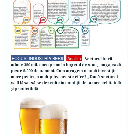
FOCUS: INDUSTRIA BERII
Analiză
Sectorul berii
aduce 350 mil. euro pe an la bugetul de stat şi angajează
peste 5.000 de oameni. Cum atragem o nouă investiţie
mare pentru a multiplica aceste cifre? „Dacă sectorul
va fi lăsat să se dezvolte în condiţii de taxare echitabilă
şi predictibilă