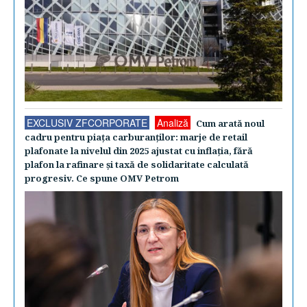
EXCLUSIV ZFCORPORATE
Analiză
Cum arată noul
cadru pentru piaţa carburanţilor: marje de retail
plafonate la nivelul din 2025 ajustat cu inflaţia, fără
plafon la rafinare şi taxă de solidaritate calculată
progresiv. Ce spune OMV Petrom