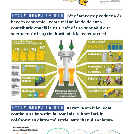
FOCUS: INDUSTRIA BERII
Cât cântăreşte producţia de
bere în economie? Peste trei miliarde de euro
contribuţie anuală la PIB, atât cât să susţină şi alte
sectoare, de la agricultură până la transporturi
FOCUS: INDUSTRIA BERII
Berarii României: Vom
continua să investim în România. Viitorul stă în
colaborarea dintre industrie, autorităţi şi societate