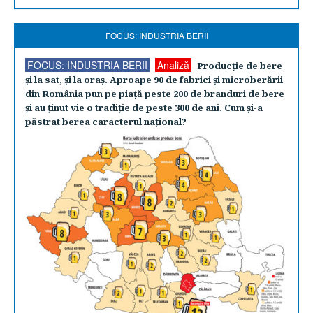
FOCUS: INDUSTRIA BERII
FOCUS: INDUSTRIA BERII
Analiză
Producţie de bere
şi la sat, şi la oraş. Aproape 90 de fabrici şi microberării
din România pun pe piaţă peste 200 de branduri de bere
şi au ţinut vie o tradiţie de peste 300 de ani. Cum şi-a
păstrat berea caracterul naţional?