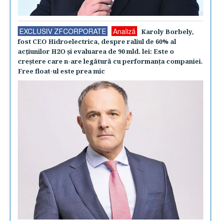
EXCLUSIV ZFCORPORATE
Analiză
Karoly Borbely,
fost CEO Hidroelectrica, despre raliul de 60% al
acţiunilor H2O şi evaluarea de 90 mld. lei: Este o
creştere care n-are legătură cu performanţa companiei.
Free float-ul este prea mic