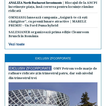
𝐀𝐍𝐀𝐋𝐈𝐙𝐀 𝐍𝐨𝐫𝐭𝐡 𝐁𝐮𝐜𝐡𝐚𝐫𝐞𝐬𝐭 𝐈𝐧𝐯𝐞𝐬𝐭𝐦𝐞𝐧𝐭𝐬 | Blocajul de la ANCPI
încetinește piața, însă cererea pentru locuințe rămâne
ridicată
OMNIASIG lansează campania „Asigură-te că ești
câștigător”, cu premii lunare atractive | MARELE
PREMIU – Un Ford Puma hybrid
SALESIANER organizează prima ediție Cleanroom
Brunch în România
Vezi toate
EXCLUSIV ZFCORPORATE
EXCLUSIV ZFCORPORATE
OMV Petrom vede marje de
rafinare ridicate şi în trimestrul patru, dar sub nivelul
din trimestrul trei