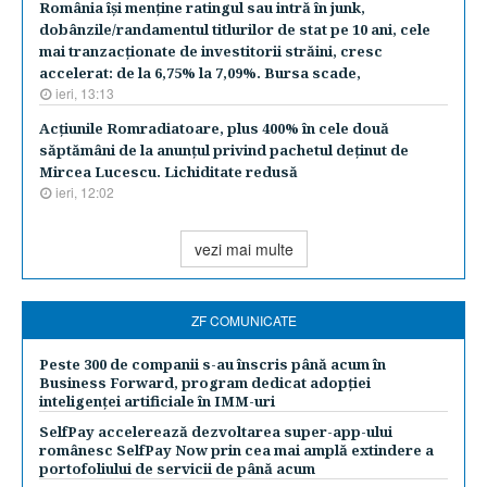
România îşi menţine ratingul sau intră în junk,
dobânzile/randamentul titlurilor de stat pe 10 ani, cele
mai tranzacţionate de investitorii străini, cresc
accelerat: de la 6,75% la 7,09%. Bursa scade,
ieri, 13:13
Acţiunile Romradiatoare, plus 400% în cele două
săptămâni de la anunţul privind pachetul deţinut de
Mircea Lucescu. Lichiditate redusă
ieri, 12:02
vezi mai multe
ZF COMUNICATE
Peste 300 de companii s-au înscris până acum în
Business Forward, program dedicat adopției
inteligenței artificiale în IMM-uri
SelfPay accelerează dezvoltarea super-app-ului
românesc SelfPay Now prin cea mai amplă extindere a
portofoliului de servicii de până acum