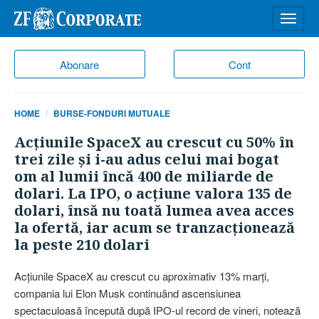
Desch
meniu
Abonare
Cont
HOME
BURSE-FONDURI MUTUALE
Acţiunile SpaceX au crescut cu 50% în
trei zile şi i-au adus celui mai bogat
om al lumii încă 400 de miliarde de
dolari. La IPO, o acţiune valora 135 de
dolari, însă nu toată lumea avea acces
la ofertă, iar acum se tranzacţionează
la peste 210 dolari
Acţiunile SpaceX au crescut cu aproximativ 13% marţi,
compania lui Elon Musk continuând ascensiunea
spectaculoasă începută după IPO-ul record de vineri, notează