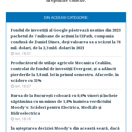
drepturile conexe.
DIN ACEEASI CATEGORIE:
Fondul de investiţii al Google păstrează neatins din 2023
pachetul de 7 milioane de acţiuni la UiPath, compania
condusă de Daniel Dines, deşi valoarea sa a scăzut la 76
mil. dolari, de la 2,3 mld. dolari în 2021
ieri, 18:31
Producătorul de utilaje agricole Mecanica Ceahlău,
controlat de fondul de investiţii Evergent, şi-a adâncit
pierderile la 3,8 mil. lei în primul semestru. Afacerile, în
scădere cu 31%
ieri, 18:27
Bursa de la Bucureşti coboară cu 0,6% vineri şi încheie
săptămâna cu un minus de 1,8% înaintea verdictului
Moody's: Scăderi pentru Electrica, MedLife şi
Hidroelectrica
ieri, 18:16
În aşteptarea deciziei Moody's din această seară, dacă