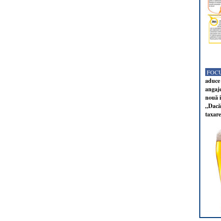
FOCU
aduce 
angaj
nouă i
„Dacă 
taxare