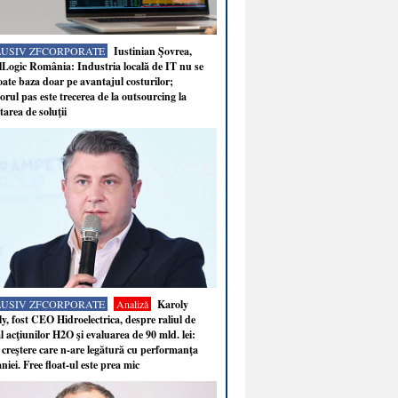
LUSIV ZFCORPORATE
Iustinian Şovrea,
Logic România: Industria locală de IT nu se
ate baza doar pe avantajul costurilor;
rul pas este trecerea de la outsourcing la
tarea de soluţii
LUSIV ZFCORPORATE
Analiză
Karoly
y, fost CEO Hidroelectrica, despre raliul de
 acţiunilor H2O şi evaluarea de 90 mld. lei:
 creştere care n-are legătură cu performanţa
iei. Free float-ul este prea mic