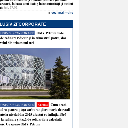
necesară, în baza unui dialog între autorităţi şi mediul
ic
ieri, 17:01
vezi mai multe
LUSIV ZFCORPORATE
LUSIV ZFCORPORATE
OMV Petrom vede
de rafinare ridicate şi în trimestrul patru, dar
velul din trimestrul trei
LUSIV ZFCORPORATE
Analiză
Cum arată
adru pentru piaţa carburanţilor: marje de retail
ate la nivelul din 2025 ajustat cu inflaţia, fără
 la rafinare şi taxă de solidaritate calculată
esiv. Ce spune OMV Petrom