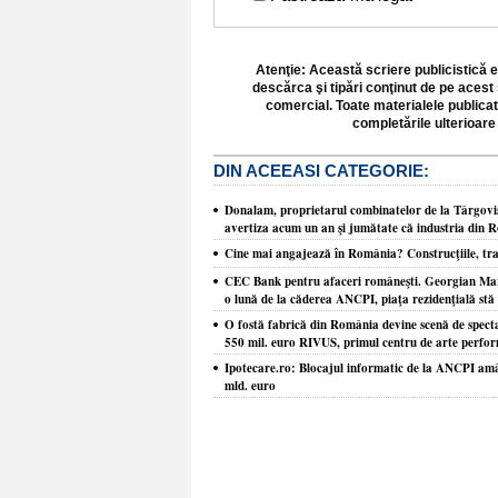
Atenţie: Această scriere publicistică e
descărca şi tipări conţinut de pe acest 
comercial. Toate materialele publicat
completările ulterioare 
DIN ACEEASI CATEGORIE:
Donalam, proprietarul combinatelor de la Târgovişt
avertiza acum un an şi jumătate că industria din R
Cine mai angajează în România? Construcţiile, tra
CEC Bank pentru afaceri româneşti. Georgian Marcu
o lună de la căderea ANCPI, piaţa rezidenţială stă 
O fostă fabrică din România devine scenă de spect
550 mil. euro RIVUS, primul centru de arte perform
Ipotecare.ro: Blocajul informatic de la ANCPI amână
mld. euro