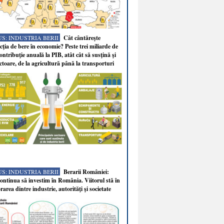
S: INDUSTRIA BERII
Cât cântăreşte
ţia de bere în economie? Peste trei miliarde de
ontribuţie anuală la PIB, atât cât să susţină şi
ectoare, de la agricultură până la transporturi
S: INDUSTRIA BERII
Berarii României:
ntinua să investim în România. Viitorul stă în
rarea dintre industrie, autorităţi şi societate