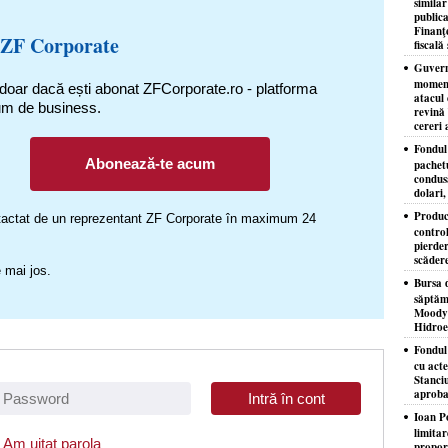
similar
publica
Finanţe
 ZF Corporate
fiscală 
Guvernu
moment
 doar dacă ești abonat ZFCorporate.ro - platforma
atacul 
um de business.
revină 
cereri 
Fondul 
Abonează-te acum
pachet
condusă
dolari,
Produc
ontactat de un reprezentant ZF Corporate în maximum 24
control
pierder
scăder
 mai jos.
Bursa d
săptăm
Moody'
Hidroe
Fondul
cu acte
Stanciu
aproba
Ioan P
limita
Am uitat parola
proporţ