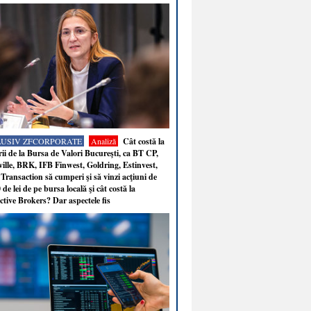
LUSIV ZFCORPORATE
Analiză
Cât costă la
ii de la Bursa de Valori Bucureşti, ca BT CP,
ille, BRK, IFB Finwest, Goldring, Estinvest,
Transaction să cumperi şi să vinzi acţiuni de
 de lei de pe bursa locală şi cât costă la
ctive Brokers? Dar aspectele fis