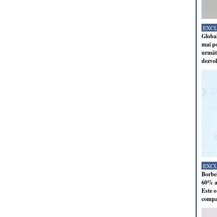
EXC
Global
mai po
următo
dezvol
EXC
Borbel
60% al
Este o
compan