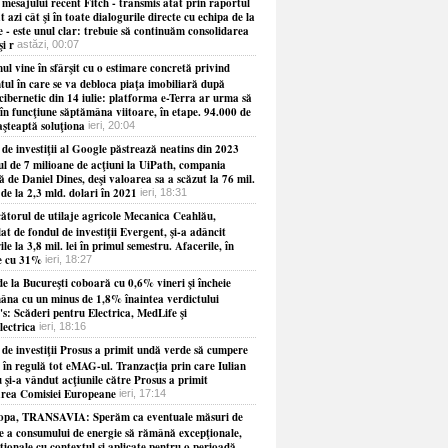
 mesajului recent Fitch - transmis atât prin raportul
t azi cât şi în toate dialogurile directe cu echipa de la
 - este unul clar: trebuie să continuăm consolidarea
şi r
astăzi, 00:07
l vine în sfârşit cu o estimare concretă privind
ul în care se va debloca piaţa imobiliară după
cibernetic din 14 iulie: platforma e-Terra ar urma să
în funcţiune săptămâna viitoare, în etape. 94.000 de
aşteaptă soluţiona
ieri, 20:04
de investiţii al Google păstrează neatins din 2023
ul de 7 milioane de acţiuni la UiPath, compania
 de Daniel Dines, deşi valoarea sa a scăzut la 76 mil.
 de la 2,3 mld. dolari în 2021
ieri, 18:31
ătorul de utilaje agricole Mecanica Ceahlău,
at de fondul de investiţii Evergent, şi-a adâncit
ile la 3,8 mil. lei în primul semestru. Afacerile, în
e cu 31%
ieri, 18:27
e la Bucureşti coboară cu 0,6% vineri şi încheie
âna cu un minus de 1,8% înaintea verdictului
s: Scăderi pentru Electrica, MedLife şi
lectrica
ieri, 18:16
 de investiţii Prosus a primit undă verde să cumpere
 în regulă tot eMAG-ul. Tranzacţia prin care Iulian
 şi-a vândut acţiunile către Prosus a primit
rea Comisiei Europeane
ieri, 17:14
opa, TRANSAVIA: Sperăm ca eventuale măsuri de
re a consumului de energie să rămână excepţionale,
ionale cu contextul şi aplicate pentru o perioadă