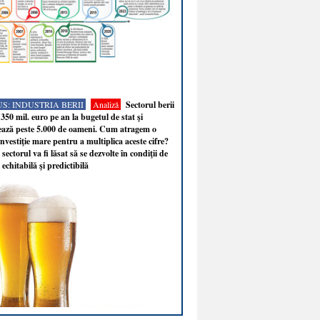
S: INDUSTRIA BERII
Analiză
Sectorul berii
350 mil. euro pe an la bugetul de stat şi
ează peste 5.000 de oameni. Cum atragem o
nvestiţie mare pentru a multiplica aceste cifre?
sectorul va fi lăsat să se dezvolte în condiţii de
 echitabilă şi predictibilă