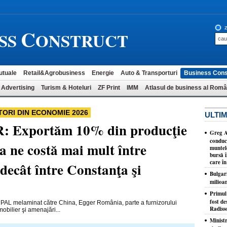
C
z
SS
ONSTRUCT
utuale
Retail&Agrobusiness
Energie
Auto & Transporturi
Business Cons
 Advertising
Turism & Hoteluri
ZF Print
IMM
Atlasul de business al Româ
TORI DIN ECONOMIE 2026
ULTIM
: Exportăm 10% din producţie
Greg A
conduc
ca ne costă mai mult între
muntele
bursă î
care î
decât între Constanţa şi
Bulgar
milioa
​Primul
fost de
 PAL melaminat către China, Egger România, parte a furnizorului
Radiss
obilier şi amenajări...
Minist