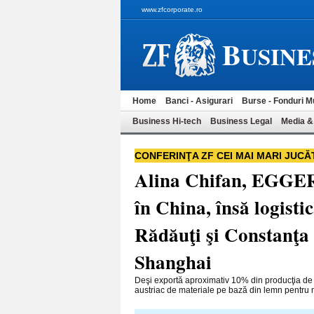
www.zfcorporate.ro
B
USINE
Home
Banci - Asigurari
Burse - Fonduri M
Business Hi-tech
Business Legal
Media &
CONFERINŢA ZF CEI MAI MARI JUCĂ
Alina Chifan, EGGER
în China, însă logisti
Rădăuţi şi Constanţa 
Shanghai
Deşi exportă aproximativ 10% din producţia de
austriac de materiale pe bază din lemn pentru m