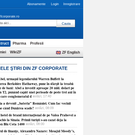
Abonamente
Login
Inregistrare
fcorporate.ro
truct
Pharma
Profesii
niei
WikiZF
ZF English
ELE ŞTIRI DIN ZF CORPORATE
bel, urmaşul legendarului Warren Buffett la
erea Berkshire Hathaway, pune în sfârşit la treabă
 de bani: Abel a investit aproape 20 mld. dolari pe
n T2, punând capăt unei perioade de peste trei ani în
n care conglomeratul d
astăzi, 17:40
ia a devenit „bateria” României. Cum fac vecinii
ne când Dunărea scade?
astăzi, 08:09
 hotel de brand internaţional de pe Valea Prahovei a
schis la Sinaia. Primii turişti s-au cazat deja la
on Blu Cota 1400
astăzi, 08:00
rul de finanţe, Alexandru Nazare: Mesajul Moody’s,