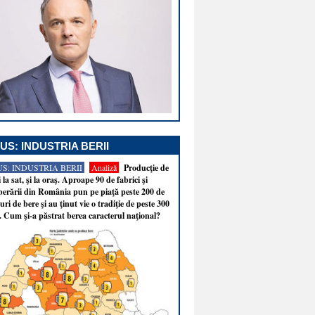
US: INDUSTRIA BERII
S: INDUSTRIA BERII
Analiză
Producţie de
i la sat, şi la oraş. Aproape 90 de fabrici şi
erării din România pun pe piaţă peste 200 de
ri de bere şi au ţinut vie o tradiţie de peste 300
. Cum şi-a păstrat berea caracterul naţional?