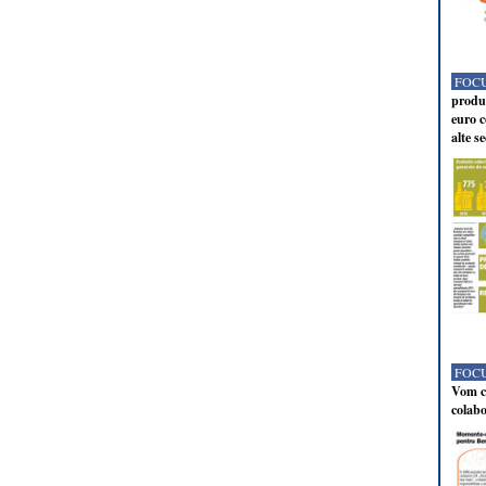
FOCU
produc
euro c
alte s
FOCU
Vom co
colabo