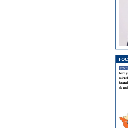
FOC
FOCU
bere ş
microb
brandu
de ani