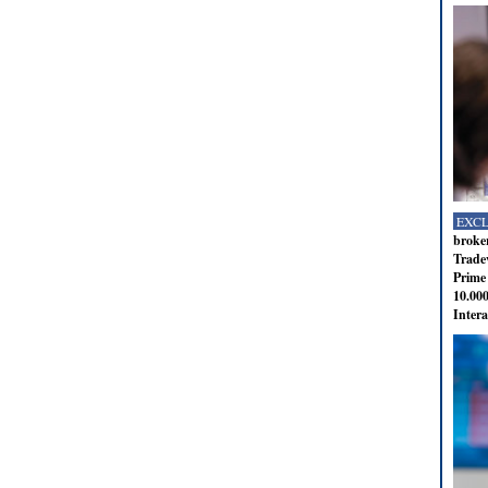
EXC
broker
Tradev
Prime 
10.000
Intera