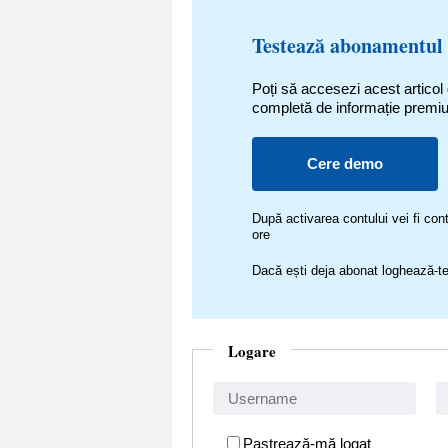
Testează abonamentul
Poți să accesezi acest articol
completă de informație premi
Cere demo
După activarea contului vei fi c
ore
Dacă ești deja abonat loghează-te
Logare
Pastrează-mă logat