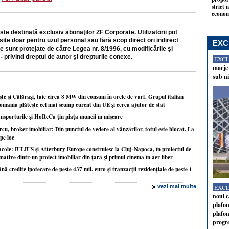
strict 
econom
ste destinată exclusiv abonaţilor ZF Corporate. Utilizatorii pot
site doar pentru uzul personal sau fără scop direct ori indirect
EXC
e sunt protejate de către Legea nr. 8/1996, cu modificările şi
- privind dreptul de autor şi drepturile conexe.
EXC
marje 
sub ni
e şi Călăraşi, taie circa 8 MW din consum în orele de vârf. Grupul italian
omânia plăteşte cel mai scump curent din UE şi cerea ajutor de stat
nsporturile şi HoReCa ţin piaţa muncii în mişcare
, broker imobiliar: Din punctul de vedere al vânzărilor, totul este blocat. La
pe loc
acole: IULIUS şi Atterbury Europe construiesc la Cluj-Napoca, în proiectul de
ative dintr-un proiect imobiliar din ţară şi primul cinema în aer liber
 credite ipotecare de peste 437 mil. euro şi tranzacţii rezidenţiale de peste 1
vezi mai multe
EXC
noul c
plafon
plafon
progr