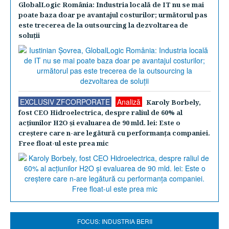
GlobalLogic România: Industria locală de IT nu se mai
poate baza doar pe avantajul costurilor; următorul pas
este trecerea de la outsourcing la dezvoltarea de
soluţii
EXCLUSIV ZFCORPORATE
Analiză
Karoly Borbely,
fost CEO Hidroelectrica, despre raliul de 60% al
acţiunilor H2O şi evaluarea de 90 mld. lei: Este o
creştere care n-are legătură cu performanţa companiei.
Free float-ul este prea mic
FOCUS: INDUSTRIA BERII