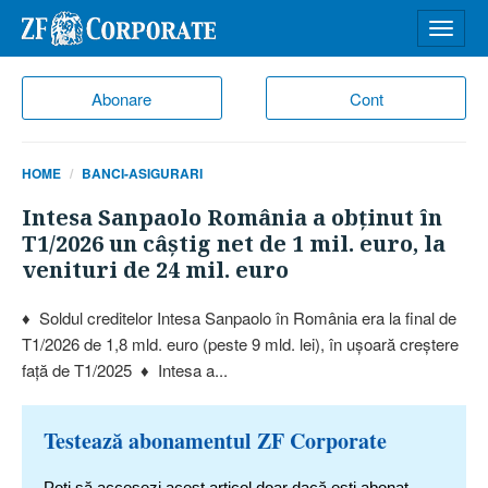
Desch
meniu
Abonare
Cont
HOME
BANCI-ASIGURARI
Intesa Sanpaolo România a obţinut în
T1/2026 un câştig net de 1 mil. euro, la
venituri de 24 mil. euro
♦ Soldul creditelor Intesa Sanpaolo în România era la final de
T1/2026 de 1,8 mld. euro (peste 9 mld. lei), în uşoară creştere
faţă de T1/2025 ♦ Intesa a...
Testează abonamentul ZF Corporate
Poți să accesezi acest articol doar dacă ești abonat