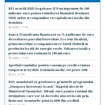
BEI acordă BRD Sogelease IFN un împrumut de 100
milioane euro pentru extinderea finanţării destinate
IMM-urilor şi companiilor cu capitalizare medie din
România
astăzi, 11:42
Banca Transilvania finanţează cu 71,4 milioane de euro
dezvoltarea parcului fotovoltaic Eco Sun Niculeşti,
prima investiţie a companiei turce Entek Elektrik în
producţia locală de energie verde. Valoarea totală a
proiectului este estimată la 100 mil.euro
astăzi, 11:02
Apetitul românilor pentru consum pe credit a rămas
temperat în S1/2026. Dobânda medie, tot peste 10%
ieri, 21:39
BID, mandatată să gestioneze granturile programului
„Diaspora Investeşte Acasă”. Bugetul alocat de
Ministerul Finanţelor: 100 mil. euro pentru românii din
străinătate care vor să dezvolte afaceri locale prin
firme noi. Granturile: până la 60% din creditul
ieri, 21:27