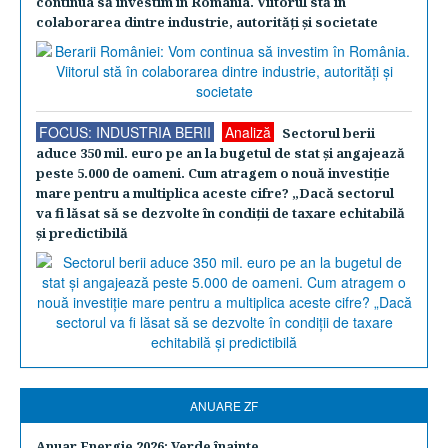
continua să investim în România. Viitorul stă în
colaborarea dintre industrie, autorităţi şi societate
FOCUS: INDUSTRIA BERII
Analiză
Sectorul berii
aduce 350 mil. euro pe an la bugetul de stat şi angajează
peste 5.000 de oameni. Cum atragem o nouă investiţie
mare pentru a multiplica aceste cifre? „Dacă sectorul
va fi lăsat să se dezvolte în condiţii de taxare echitabilă
şi predictibilă
ANUARE ZF
Anuar Energie 2026: Verde înainte