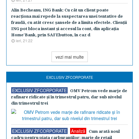
Alin Becheanu, ING Bank: Cu cât un client poate
reacţiona mai repede la suspectarea unei tentative de
fraudă, cu atât cresc şansele de a limita efectele. Clienţii
ING pot bloca instant şi accesul la cont, din aplicaţia
Home'Bank, prin SAFEbutton, în caz d
ieri, 21:22
vezi mai multe
EXCLUSIV ZFCORPORATE
EXCLUSIV ZFCORPORATE
OMV Petrom vede marje de
rafinare ridicate şi în trimestrul patru, dar sub nivelul
din trimestrul trei
EXCLUSIV ZFCORPORATE
Analiză
Cum arată noul
cadru pentru piaţa carburanţilor: marje de retail