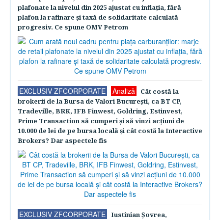
plafonate la nivelul din 2025 ajustat cu inflaţia, fără
plafon la rafinare şi taxă de solidaritate calculată
progresiv. Ce spune OMV Petrom
EXCLUSIV ZFCORPORATE
Analiză
Cât costă la
brokerii de la Bursa de Valori Bucureşti, ca BT CP,
Tradeville, BRK, IFB Finwest, Goldring, Estinvest,
Prime Transaction să cumperi şi să vinzi acţiuni de
10.000 de lei de pe bursa locală şi cât costă la Interactive
Brokers? Dar aspectele fis
EXCLUSIV ZFCORPORATE
Iustinian Şovrea,