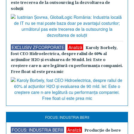
este trecerea de la outsourcing la dezvoltarea de
soluţii
EXCLUSIV ZFCORPORATE
Analiză
Karoly Borbely,
fost CEO Hidroelectrica, despre raliul de 60% al
acţiunilor H2O şi evaluarea de 90 mld. lei: Este o
creştere care n-are legătură cu performanţa companiei.
Free float-ul este prea mic
FOCUS: INDUSTRIA BERII
FOCUS: INDUSTRIA BERII
Analiză
Producţie de bere