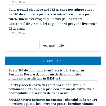
ieri, 20:34
Cinci trenuri electrice noi PESA, care pot atinge viteza
de 160 de kilometri pe oră, vor intra în circulaţie pe
rutele Bucureşti-Braşov şi Bucureşti-Constanţa.
Contractul de 2,7 mld. lei cu polonezii prevede livrarea a
62 de rame
ieri, 19:54
vezi mai multe
ZF COMUNICATE
Peste 300 de companii s-au înscris până acum în
Business Forward, program dedicat adopției
inteligenței artificiale în IMM-uri
SelfPay accelerează dezvoltarea super-app-ului
românesc SelfPay Now prin cea mai amplă extindere a
portofoliului de servicii de până acum
𝐀𝐍𝐀𝐋𝐈𝐙𝐀 𝐍𝐨𝐫𝐭𝐡 𝐁𝐮𝐜𝐡𝐚𝐫𝐞𝐬𝐭 𝐈𝐧𝐯𝐞𝐬𝐭𝐦𝐞𝐧𝐭𝐬 | Blocajul de la ANCPI
încetinește piața, însă cererea pentru locuințe rămâne