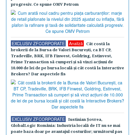
progresiv. Ce spune OMV Petrom
EXCLUSIV ZFCORPORATE
Analiză
Cât costă la
brokerii de la Bursa de Valori Bucureşti, ca BT CP,
Tradeville, BRK, IFB Finwest, Goldring, Estinvest,
Prime Transaction să cumperi şi să vinzi acţiuni de
10.000 de lei de pe bursa locală şi cât costă la Interactive
Brokers? Dar aspectele fis
EXCLUSIV ZFCORPORATE
Iustinian Şovrea,
GlobalLogic România: Industria locală de IT nu se mai
poate baza doar pe avantajul costurilor; următorul pas