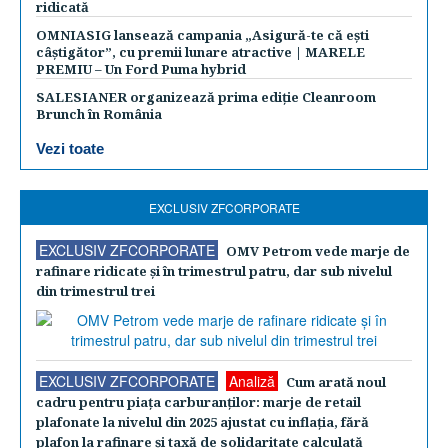
ridicată
OMNIASIG lansează campania „Asigură-te că ești
câștigător”, cu premii lunare atractive | MARELE
PREMIU – Un Ford Puma hybrid
SALESIANER organizează prima ediție Cleanroom
Brunch în România
Vezi toate
EXCLUSIV ZFCORPORATE
EXCLUSIV ZFCORPORATE
OMV Petrom vede marje de
rafinare ridicate şi în trimestrul patru, dar sub nivelul
din trimestrul trei
EXCLUSIV ZFCORPORATE
Analiză
Cum arată noul
cadru pentru piaţa carburanţilor: marje de retail
plafonate la nivelul din 2025 ajustat cu inflaţia, fără
plafon la rafinare şi taxă de solidaritate calculată