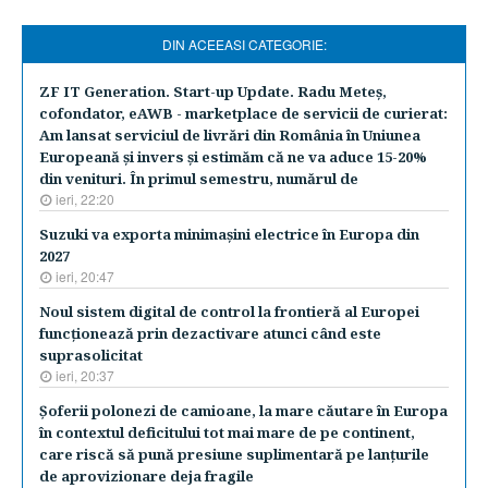
DIN ACEEASI CATEGORIE:
ZF IT Generation. Start-up Update. Radu Meteş,
cofondator, eAWB - marketplace de servicii de curierat:
Am lansat serviciul de livrări din România în Uniunea
Europeană şi invers şi estimăm că ne va aduce 15-20%
din venituri. În primul semestru, numărul de
ieri, 22:20
Suzuki va exporta minimaşini electrice în Europa din
2027
ieri, 20:47
Noul sistem digital de control la frontieră al Europei
funcţionează prin dezactivare atunci când este
suprasolicitat
ieri, 20:37
Şoferii polonezi de camioane, la mare căutare în Europa
în contextul deficitului tot mai mare de pe continent,
care riscă să pună presiune suplimentară pe lanţurile
de aprovizionare deja fragile