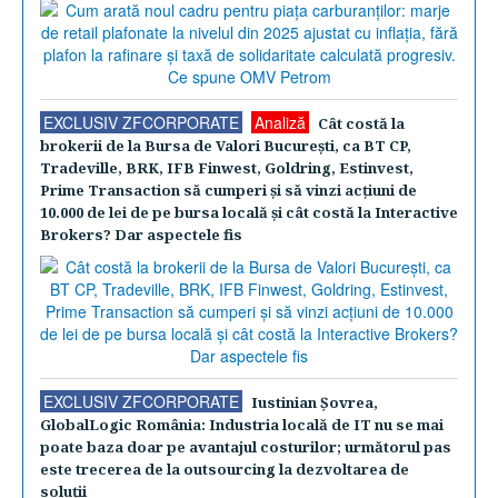
EXCLUSIV ZFCORPORATE
Analiză
Cât costă la
brokerii de la Bursa de Valori Bucureşti, ca BT CP,
Tradeville, BRK, IFB Finwest, Goldring, Estinvest,
Prime Transaction să cumperi şi să vinzi acţiuni de
10.000 de lei de pe bursa locală şi cât costă la Interactive
Brokers? Dar aspectele fis
EXCLUSIV ZFCORPORATE
Iustinian Şovrea,
GlobalLogic România: Industria locală de IT nu se mai
poate baza doar pe avantajul costurilor; următorul pas
este trecerea de la outsourcing la dezvoltarea de
soluţii