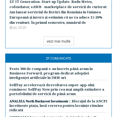
ZF IT Generation. Start-up Update. Radu Meteş,
cofondator, eAWB - marketplace de servicii de curierat:
Am lansat serviciul de livrări din România în Uniunea
Europeană şi invers şi estimăm că ne va aduce 15-20%
din venituri. În primul semestru, numărul de
joi, 22:20
vezi mai multe
ZF COMUNICATE
Peste 300 de companii s-au înscris până acum în
Business Forward, program dedicat adopției
inteligenței artificiale în IMM-uri
SelfPay accelerează dezvoltarea super-app-ului
românesc SelfPay Now prin cea mai amplă extindere a
portofoliului de servicii de până acum
𝐀𝐍𝐀𝐋𝐈𝐙𝐀 𝐍𝐨𝐫𝐭𝐡 𝐁𝐮𝐜𝐡𝐚𝐫𝐞𝐬𝐭 𝐈𝐧𝐯𝐞𝐬𝐭𝐦𝐞𝐧𝐭𝐬 | Blocajul de la ANCPI
încetinește piața, însă cererea pentru locuințe rămâne
ridicată