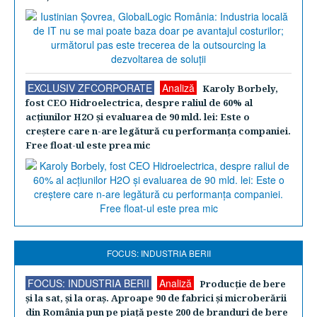
EXCLUSIV ZFCORPORATE
Analiză
Karoly Borbely,
fost CEO Hidroelectrica, despre raliul de 60% al
acţiunilor H2O şi evaluarea de 90 mld. lei: Este o
creştere care n-are legătură cu performanţa companiei.
Free float-ul este prea mic
FOCUS: INDUSTRIA BERII
FOCUS: INDUSTRIA BERII
Analiză
Producţie de bere
şi la sat, şi la oraş. Aproape 90 de fabrici şi microberării
din România pun pe piaţă peste 200 de branduri de bere