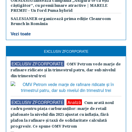
OMNIASIG lansează campania „Asigură-te că ești
câștigător”, cu premii lunare atractive | MARELE
PREMIU – Un Ford Puma hybrid
SALESIANER organizează prima ediție Cleanroom
Brunch în România
Vezi toate
EXCLUSIV ZFCORPORATE
EXCLUSIV ZFCORPORATE
OMV Petrom vede marje de
rafinare ridicate şi în trimestrul patru, dar sub nivelul
din trimestrul trei
EXCLUSIV ZFCORPORATE
Analiză
Cum arată noul
cadru pentru piaţa carburanţilor: marje de retail
plafonate la nivelul din 2025 ajustat cu inflaţia, fără
plafon la rafinare şi taxă de solidaritate calculată
progresiv. Ce spune OMV Petrom