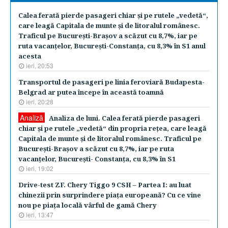
Calea ferată pierde pasageri chiar şi pe rutele „vedetă“,
care leagă Capitala de munte şi de litoralul românesc.
Traficul pe Bucureşti-Braşov a scăzut cu 8,7%, iar pe
ruta vacanţelor, Bucureşti-Constanţa, cu 8,3% în S1 anul
acesta
ieri, 20:53
Transportul de pasageri pe linia feroviară Budapesta-
Belgrad ar putea începe în această toamnă
ieri, 20:28
Analiză
Analiza de luni. Calea ferată pierde pasageri
chiar şi pe rutele „vedetă“ din propria reţea, care leagă
Capitala de munte şi de litoralul românesc. Traficul pe
Bucureşti-Braşov a scăzut cu 8,7%, iar pe ruta
vacanţelor, Bucureşti- Constanţa, cu 8,3% în S1
ieri, 19:02
Drive-test ZF. Chery Tiggo 9 CSH – Partea I: au luat
chinezii prin surprindere piaţa europeană? Cu ce vine
nou pe piaţa locală vârful de gamă Chery
ieri, 13:47