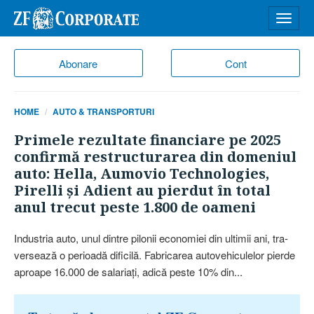
Desch
meniu
Abonare
Cont
HOME
AUTO & TRANSPORTURI
Primele rezultate financiare pe 2025
confirmă restructurarea din domeniul
auto: Hella, Aumovio Technologies,
Pirelli şi Adient au pierdut în total
anul trecut peste 1.800 de oameni
Industria auto, unul dintre pilo­nii economiei din ultimii ani, tra­
ver­sează o perioadă dificilă. Fabricarea autovehiculelor pierde
aproape 16.000 de salariaţi, adică peste 10% din...