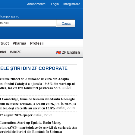
Abonamente
Login
Inregistrare
fcorporate.ro
truct
Pharma
Profesii
niei
WikiZF
ZF English
ELE ŞTIRI DIN ZF CORPORATE
etaliile rundei de 2 milioane de euro din Adapta
cs: fondul Catalyst a ajuns la 19,8% din start-up-ul
tică, iar cei trei fondatori păstrează 58%
astăzi,
ul Combridge, firma de telecom din Sfântu Gheorghe
ului Deutsche Telekom, a scăzut cu 26,3% în 2025, la
l. lei, deşi afacerile au urcat cu 13,8%
astăzi, 22:29
 07 august 2026 epaper
astăzi, 22:23
Generation. Start-up Update. Radu Meteş,
ator, eAWB - marketplace de servicii de curierat: Am
serviciul de livrări din România în Uniunea