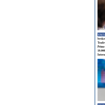
EXC
broker
Tradev
Prime 
10.000
Intera