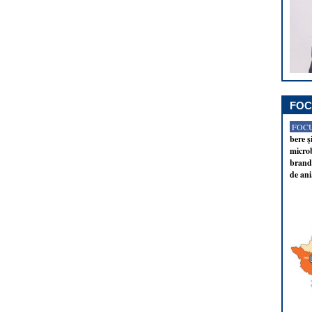
FOC
FOCU
bere ş
microb
brandu
de ani