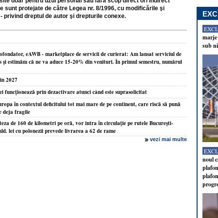
site doar pentru uzul personal sau fără scop direct ori indirect
e sunt protejate de către Legea nr. 8/1996, cu modificările şi
EXC
- privind dreptul de autor şi drepturile conexe.
EXC
marje 
sub ni
fondator, eAWB - marketplace de servicii de curierat: Am lansat serviciul de
s şi estimăm că ne va aduce 15-20% din venituri. În primul semestru, numărul
din 2027
ei funcţionează prin dezactivare atunci când este suprasolicitat
ropa în contextul deficitului tot mai mare de pe continent, care riscă să pună
 deja fragile
teza de 160 de kilometri pe oră, vor intra în circulaţie pe rutele Bucureşti-
ld. lei cu polonezii prevede livrarea a 62 de rame
vezi mai multe
EXC
noul c
plafon
plafon
progr