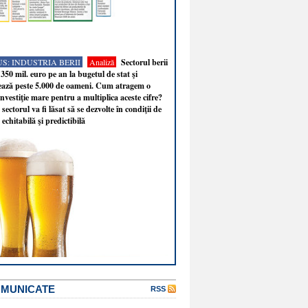
S: INDUSTRIA BERII
Analiză
Sectorul berii
350 mil. euro pe an la bugetul de stat şi
ează peste 5.000 de oameni. Cum atragem o
nvestiţie mare pentru a multiplica aceste cifre?
sectorul va fi lăsat să se dezvolte în condiţii de
 echitabilă şi predictibilă
OMUNICATE
RSS