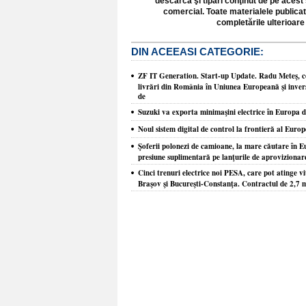
descărca şi tipări conţinut de pe acest 
comercial. Toate materialele publicat
completările ulterioare 
DIN ACEEASI CATEGORIE:
ZF IT Generation. Start-up Update. Radu Meteş, co
livrări din România în Uniunea Europeană şi inver
de
Suzuki va exporta minimaşini electrice în Europa 
Noul sistem digital de control la frontieră al Europ
Şoferii polonezi de camioane, la mare căutare în Eu
presiune suplimentară pe lanţurile de aprovizionare
Cinci trenuri electrice noi PESA, care pot atinge vi
Braşov şi Bucureşti-Constanţa. Contractul de 2,7 m