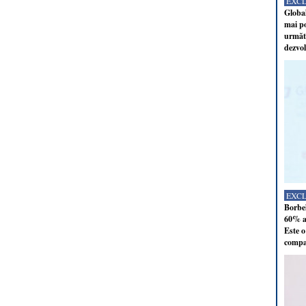
EXC
Global
mai po
următo
dezvol
EXC
Borbel
60% al
Este o
compan