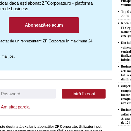
Europe
 doar dacă ești abonat ZFCorporate.ro - platforma
venitu
um de business.
Top 5 c
22:20
Koen D
Abonează-te acum
IT Ceg
Români
cine şt
ontactat de un reprezentant ZF Corporate în maximum 24
Din hu
vulner
centra
finaliz
 mai jos.
fabrici
Busine
cele ma
Est, a 
din Bra
#supers
campion
foarte 
emoţion
ales cu
Am uitat parola
Busine
astăzi 
Arena d
de 124 
ste destinată exclusiv abonaţilor ZF Corporate. Utilizatorii pot