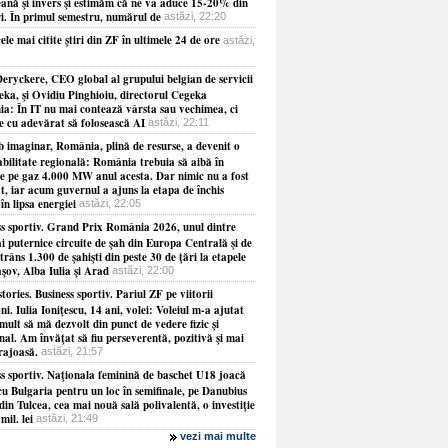
ană şi invers şi estimăm că ne va aduce 15-20% din
ri. În primul semestru, numărul de
astăzi, 22:20
ele mai citite ştiri din ZF în ultimele 24 de ore
astăzi,
eryckere, CEO global al grupului belgian de servicii
eka, şi Ovidiu Pinghioiu, directorul Cegeka
a: În IT nu mai contează vârsta sau vechimea, ci
ie cu adevărat să folosească AI
astăzi, 22:11
b imaginar, România, plină de resurse, a devenit o
abilitate regională: România trebuia să aibă în
le pe gaz 4.000 MW anul acesta. Dar nimic nu a fost
at, iar acum guvernul a ajuns la etapa de închis
 în lipsa energiei
astăzi, 22:05
ss sportiv. Grand Prix România 2026, unul dintre
i puternice circuite de şah din Europa Centrală şi de
strâns 1.300 de şahişti din peste 30 de ţări la etapele
şov, Alba Iulia şi Arad
astăzi, 22:00
tories. Business sportiv. Pariul ZF pe viitorii
i. Iulia Ioniţescu, 14 ani, volei: Voleiul m-a ajutat
mult să mă dezvolt din punct de vedere fizic şi
al. Am învăţat să fiu perseverentă, pozitivă şi mai
rajoasă.
astăzi, 21:57
ss sportiv. Naţionala feminină de baschet U18 joacă
cu Bulgaria pentru un loc în semifinale, pe Danubius
in Tulcea, cea mai nouă sală polivalentă, o investiţie
mil. lei
astăzi, 21:49
vezi mai multe