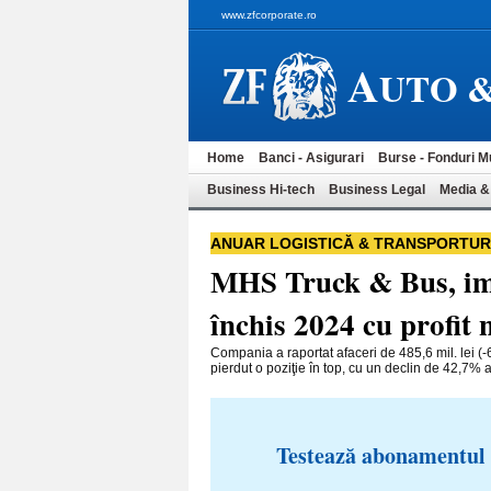
www.zfcorporate.ro
A
UTO 
Home
Banci - Asigurari
Burse - Fonduri M
Business Hi-tech
Business Legal
Media &
ANUAR LOGISTICĂ & TRANSPORTUR
MHS Truck & Bus, im
închis 2024 cu profit 
Compania a raportat afaceri de 485,6 mil. lei (-6
pierdut o poziţie în top, cu un declin de 42,7% al
Testează abonamentul