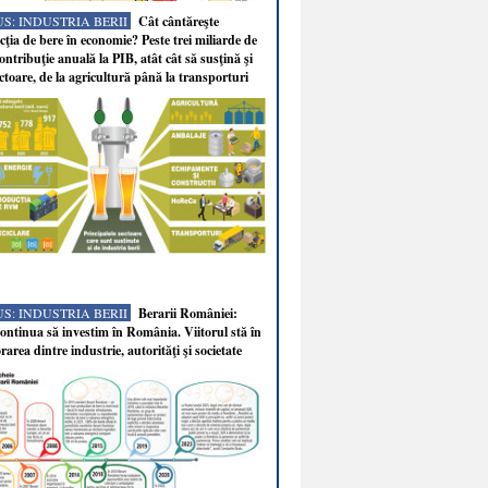
S: INDUSTRIA BERII
Cât cântăreşte
ţia de bere în economie? Peste trei miliarde de
ontribuţie anuală la PIB, atât cât să susţină şi
ectoare, de la agricultură până la transporturi
S: INDUSTRIA BERII
Berarii României:
ntinua să investim în România. Viitorul stă în
rarea dintre industrie, autorităţi şi societate