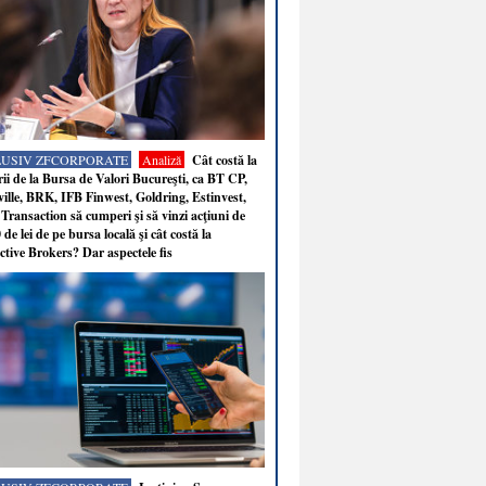
LUSIV ZFCORPORATE
Analiză
Cât costă la
ii de la Bursa de Valori Bucureşti, ca BT CP,
ille, BRK, IFB Finwest, Goldring, Estinvest,
Transaction să cumperi şi să vinzi acţiuni de
 de lei de pe bursa locală şi cât costă la
ctive Brokers? Dar aspectele fis