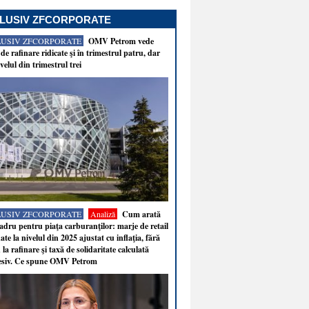
LUSIV ZFCORPORATE
LUSIV ZFCORPORATE
OMV Petrom vede
de rafinare ridicate şi în trimestrul patru, dar
velul din trimestrul trei
LUSIV ZFCORPORATE
Analiză
Cum arată
adru pentru piaţa carburanţilor: marje de retail
ate la nivelul din 2025 ajustat cu inflaţia, fără
 la rafinare şi taxă de solidaritate calculată
esiv. Ce spune OMV Petrom