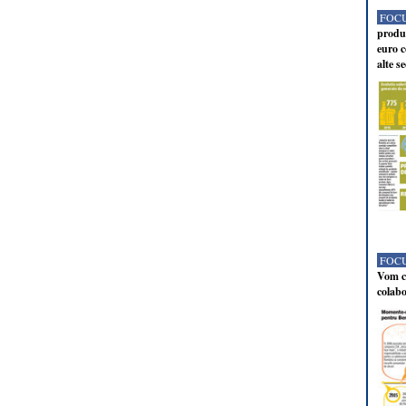
FOCU
produc
euro c
alte s
FOCU
Vom co
colabo