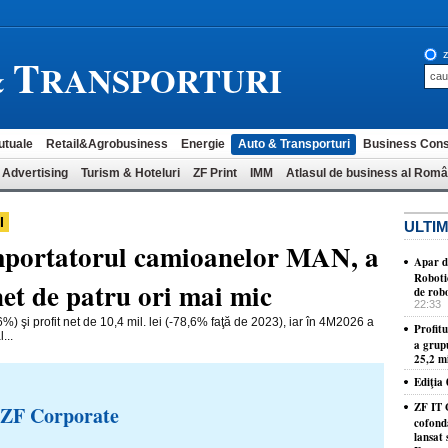
T
z
&
RANSPORTURI
utuale
Retail&Agrobusiness
Energie
Auto & Transporturi
Business Cons
 Advertising
Turism & Hoteluri
ZF Print
IMM
Atlasul de business al Româ
I
ULTIM
portatorul camioanelor MAN, a
Apar d
Roboti
net de patru ori mai mic
de robo
22:33
%) şi profit net de 10,4 mil. lei (-78,6% faţă de 2023), iar în 4M2026 a
Profit
...
a grup
25,2 mi
Ediţia
ZF IT 
 ZF Corporate
cofond
lansat 