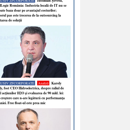
LUSIV ZFCORPORATE
Iustinian Şovrea,
Logic România: Industria locală de IT nu se
ate baza doar pe avantajul costurilor;
rul pas este trecerea de la outsourcing la
tarea de soluţii
LUSIV ZFCORPORATE
Analiză
Karoly
y, fost CEO Hidroelectrica, despre raliul de
 acţiunilor H2O şi evaluarea de 90 mld. lei:
 creştere care n-are legătură cu performanţa
iei. Free float-ul este prea mic