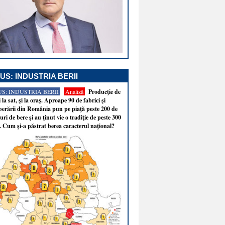
US: INDUSTRIA BERII
S: INDUSTRIA BERII
Analiză
Producţie de
i la sat, şi la oraş. Aproape 90 de fabrici şi
erării din România pun pe piaţă peste 200 de
ri de bere şi au ţinut vie o tradiţie de peste 300
. Cum şi-a păstrat berea caracterul naţional?