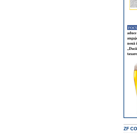
FOCU
aduce 
angaj
nouă i
„Dacă 
taxare
ZF C