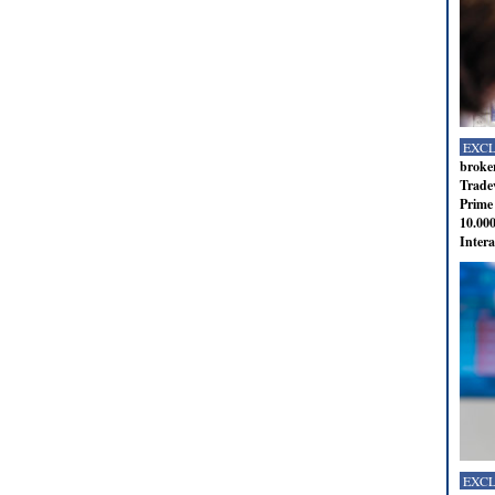
EXC
broker
Tradev
Prime 
10.000
Intera
EXC