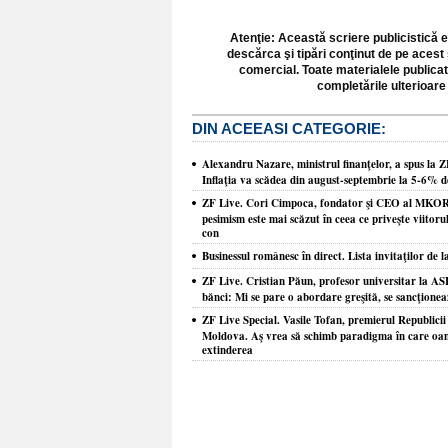
Atenţie: Această scriere publicistică e
descărca şi tipări conţinut de pe acest 
comercial. Toate materialele publicat
completările ulterioare 
DIN ACEEASI CATEGORIE:
Alexandru Nazare, ministrul finanţelor, a spus la Z
Inflaţia va scădea din august-septembrie la 5-6% d
ZF Live. Cori Cimpoca, fondator şi CEO al MKOR, 
pesimism este mai scăzut în ceea ce priveşte viitor
con
Businessul românesc în direct. Lista invitaţilor de 
ZF Live. Cristian Păun, profesor universitar la AS
bănci: Mi se pare o abordare greşită, se sancţion
ZF Live Special. Vasile Tofan, premierul Republici
Moldova. Aş vrea să schimb paradigma în care oam
extinderea