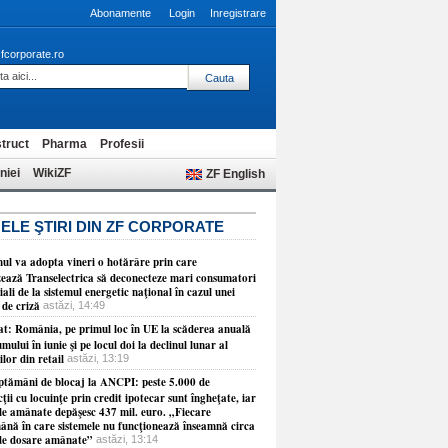
Abonamente
Login
Inregistrare
fcorporate.ro
truct
Pharma
Profesii
niei
WikiZF
ZF English
ELE ŞTIRI DIN ZF CORPORATE
ul va adopta vineri o hotărâre prin care
zează Transelectrica să deconecteze mari consumatori
iali de la sistemul energetic naţional în cazul unei
i de criză
astăzi, 14:49
at: România, pe primul loc în UE la scăderea anuală
mului în iunie şi pe locul doi la declinul lunar al
lor din retail
astăzi, 13:19
ăptămâni de blocaj la ANCPI: peste 5.000 de
ţii cu locuinţe prin credit ipotecar sunt îngheţate, iar
ele amânate depăşesc 437 mil. euro. „Fiecare
ână în care sistemele nu funcţionează înseamnă circa
de dosare amânate”
astăzi, 13:14