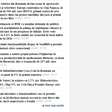
ă fabrică din România devine scenă de spectacole:
 şi Atterbury Europe construiesc la Cluj-Napoca, în
tul de 550 mil. euro RIVUS, primul centru de arte
ative dintr-un proiect imobiliar din ţară şi primul
în aer liber
astăzi, 13:10
estimează că BNR va menţine dobânda de politică
ră neschimbată în şedinţa de săptămâna viitoare şi
zui uşor în sus prognoza de inflaţie. Erste vede
a la 5,4% la finele anului, iar scenariul de bază indică
une în 2026
astăzi, 12:42
tinde funcţionalităţile Ropay în YouBRD şi permite
 instant către comercianţi
astăzi, 12:23
mânia a asistat grupul polonez Polpharma în
rea producătorului de medicamente Biofarm, cu două
 în Bucureşti, într-o tranzacţie de 257 mil. euro
 11:21
le îmbuteliatorului Coca-Cola în România au
t cu până în 5% în primul semestru
astăzi, 11:17
e Valori, în scădere cu 1,7% joi: Hidroelectrica
 4%, Digi 3%, iar Cris-Tim şi Premier Energy câte
tăzi, 11:08
nk introduce o funcţionalitate care le permite
lor să îşi blocheze instant accesul la cont direct din
ie, dacă suspectează o fraudă
astăzi, 10:48
vezi mai multe