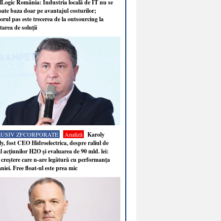
Logic România: Industria locală de IT nu se
ate baza doar pe avantajul costurilor;
rul pas este trecerea de la outsourcing la
tarea de soluţii
LUSIV ZFCORPORATE
Analiză
Karoly
y, fost CEO Hidroelectrica, despre raliul de
 acţiunilor H2O şi evaluarea de 90 mld. lei:
 creştere care n-are legătură cu performanţa
iei. Free float-ul este prea mic