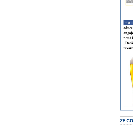
FOCU
aduce 
angaj
nouă i
„Dacă 
taxare
ZF C