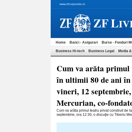
www.zfcorporate.ro
ZF
L
IV
Home
Banci - Asigurari
Burse - Fonduri M
Business Hi-tech
Business Legal
Media &
Cum va arăta primul t
în ultimii 80 de ani 
vineri, 12 septembrie,
Mercurian, co-fondat
Cum va arăta primul teatru privat construit de la
septembrie, ora 12:30, o discuţie cu Tiberiu Mer