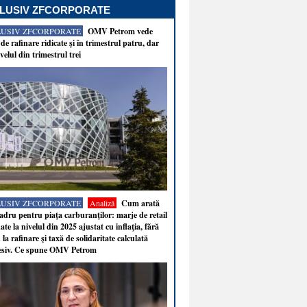
LUSIV ZFCORPORATE
LUSIV ZFCORPORATE
OMV Petrom vede
de rafinare ridicate şi în trimestrul patru, dar
velul din trimestrul trei
LUSIV ZFCORPORATE
Analiză
Cum arată
adru pentru piaţa carburanţilor: marje de retail
ate la nivelul din 2025 ajustat cu inflaţia, fără
 la rafinare şi taxă de solidaritate calculată
esiv. Ce spune OMV Petrom