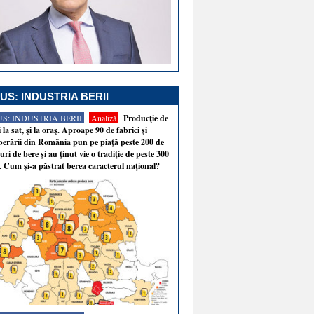
US: INDUSTRIA BERII
S: INDUSTRIA BERII
Analiză
Producţie de
i la sat, şi la oraş. Aproape 90 de fabrici şi
erării din România pun pe piaţă peste 200 de
ri de bere şi au ţinut vie o tradiţie de peste 300
. Cum şi-a păstrat berea caracterul naţional?