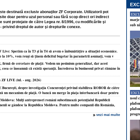
EXC
ste destinată exclusiv abonaţilor ZF Corporate. Utilizatorii pot
EXC
site doar pentru uzul personal sau fără scop direct ori indirect
marje 
e sunt protejate de către Legea nr. 8/1996, cu modificările şi
sub ni
- privind dreptul de autor şi drepturile conexe.
F Live: Sperăm ca în T3 şi în T4 să avem o îmbunătăţire a situaţiei economice.
e la 10%, vom reuşi să ţinem deficitul bugetar în parametrii asumaţi, vom v
firmă de cercetare de piaţă: Vedem un pesimism generalizat, dar acest
ul, ceea ce înseamnă că există speranţă. Încrederea în businessul privat rămâne în
la ZF LIVE (iul. - aug. 2026)
E Bucureşti, despre investigaţia Concurenţei privind stabilirea ROBOR de către
EXC
ează un mecanism de piaţă. O bancă nu merge în piaţa interbancară doar pentru
noul c
i Moldova: Mulţi antreprenori români subestimează potenţialul Republicii
plafon
enii se gândesc la Republica Moldova. Pentru multe companii din România,
plafon
progr
vezi mai multe