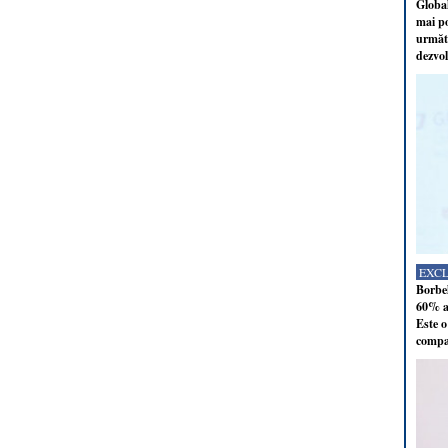
Global
mai po
următo
dezvol
EXC
Borbel
60% al
Este o
compan