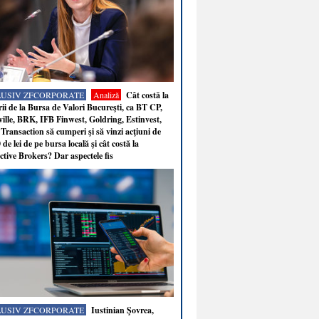
LUSIV ZFCORPORATE
Analiză
Cât costă la
ii de la Bursa de Valori Bucureşti, ca BT CP,
ille, BRK, IFB Finwest, Goldring, Estinvest,
Transaction să cumperi şi să vinzi acţiuni de
 de lei de pe bursa locală şi cât costă la
ctive Brokers? Dar aspectele fis
LUSIV ZFCORPORATE
Iustinian Şovrea,