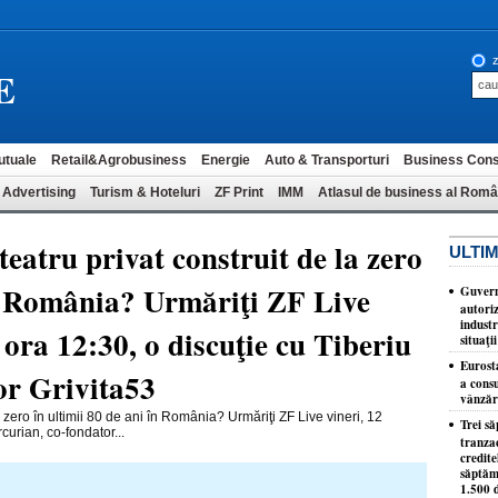
z
E
utuale
Retail&Agrobusiness
Energie
Auto & Transporturi
Business Cons
 Advertising
Turism & Hoteluri
ZF Print
IMM
Atlasul de business al Româ
eatru privat construit de la zero
ULTIM
în România? Urmăriţi ZF Live
Guvern
autori
industr
 ora 12:30, o discuţie cu Tiberiu
situaţi
Eurost
or Grivita53
a consu
vânzări
 zero în ultimii 80 de ani în România? Urmăriţi ZF Live vineri, 12
Trei s
curian, co-fondator...
tranzac
credit
săptăm
1.500 