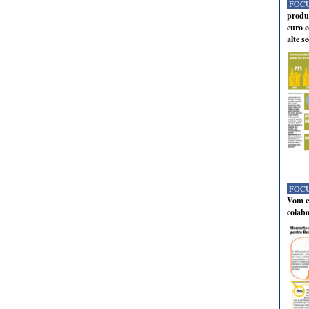
FOCU
produc
euro c
alte s
FOCU
Vom co
colabo