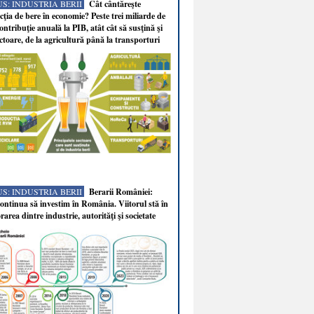
S: INDUSTRIA BERII
Cât cântăreşte
ţia de bere în economie? Peste trei miliarde de
ontribuţie anuală la PIB, atât cât să susţină şi
ectoare, de la agricultură până la transporturi
S: INDUSTRIA BERII
Berarii României:
ntinua să investim în România. Viitorul stă în
rarea dintre industrie, autorităţi şi societate