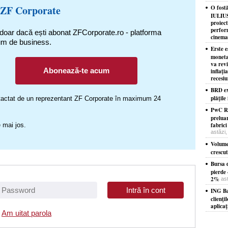
 ZF Corporate
O fost
IULIUS
proiec
perform
 doar dacă ești abonat ZFCorporate.ro - platforma
cinema 
um de business.
Erste 
moneta
va revi
Abonează-te acum
inflaţi
recesi
BRD ex
plăţile
ontactat de un reprezentant ZF Corporate în maximum 24
PwC Ro
prelua
 mai jos.
fabrici
astăzi,
Volume
crescu
Bursa d
pierde
2%
as
ING Ba
clienţi
aplicaţ
Am uitat parola