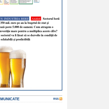
S: INDUSTRIA BERII
Analiză
Sectorul berii
350 mil. euro pe an la bugetul de stat şi
ează peste 5.000 de oameni. Cum atragem o
nvestiţie mare pentru a multiplica aceste cifre?
sectorul va fi lăsat să se dezvolte în condiţii de
 echitabilă şi predictibilă
OMUNICATE
RSS