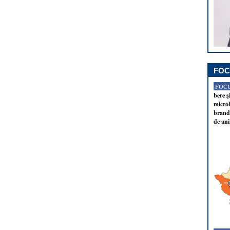
FOC
FOCU
bere ş
microb
brandu
de ani