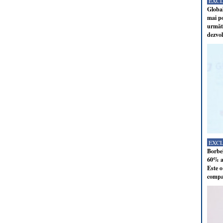
EXC
Global
mai po
următo
dezvol
EXC
Borbel
60% al
Este o
compan