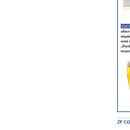
FOCU
aduce 
angaj
nouă i
„Dacă 
taxare
ZF C