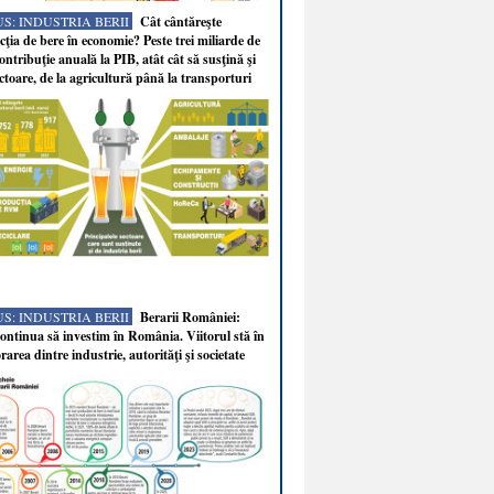
S: INDUSTRIA BERII
Cât cântăreşte
ţia de bere în economie? Peste trei miliarde de
ontribuţie anuală la PIB, atât cât să susţină şi
ectoare, de la agricultură până la transporturi
S: INDUSTRIA BERII
Berarii României:
ntinua să investim în România. Viitorul stă în
rarea dintre industrie, autorităţi şi societate