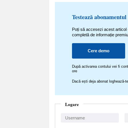
Testează abonamentul
Poți să accesezi acest articol
completă de informație premi
Cere demo
După activarea contului vei fi c
ore
Dacă ești deja abonat loghează-te
Logare