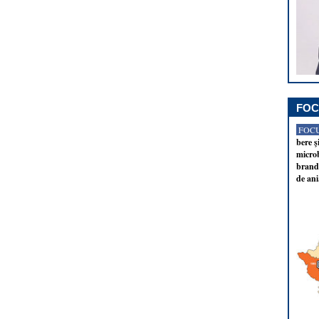
FOC
FOCU
bere ş
microb
brandu
de ani