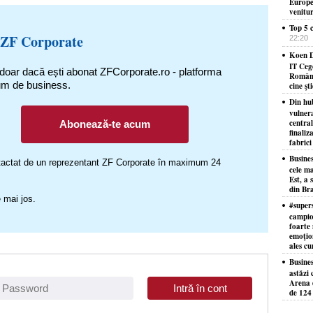
Europe
venitu
Top 5 c
 ZF Corporate
22:20
Koen D
IT Ceg
 doar dacă ești abonat ZFCorporate.ro - platforma
Români
um de business.
cine şt
Din hu
vulner
centra
Abonează-te acum
finaliz
fabrici
Busine
ontactat de un reprezentant ZF Corporate în maximum 24
cele ma
Est, a 
din Bra
 mai jos.
#supers
campion
foarte 
emoţion
ales cu
Busine
astăzi 
Arena d
de 124 