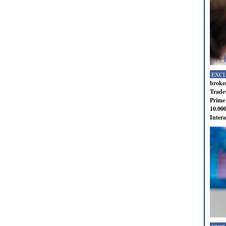
EXC
broker
Tradev
Prime 
10.000
Intera