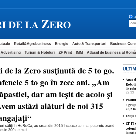
Z
z
I DE LA
ERO
utuale
Retail&Agrobusiness
Energie
Auto & Transporturi
Business Cons
 Advertising
Turism & Hoteluri
ZF Print
IMM
Atlasul de business al Româ
i de la Zero susţinută de 5 to go.
ULTIM
afenele 5 to go în zece ani. „Am
Apar d
Roboti
de robo
ăpastiei, dar am ieşit de acolo şi
22:33
Profit
Avem astăzi alături de noi 315
a grup
25,2 mi
 angajaţi“
Ediţia
ZF IT 
ori căliţi în HoReCa, au creat din 2015 încoace cel mai puternic brand
cofond
este 300 de mici...
lansat 