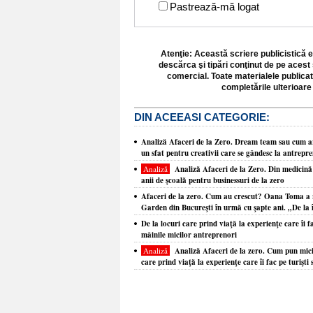
Pastrează-mă logat
Atenţie: Această scriere publicistică e
descărca şi tipări conţinut de pe acest 
comercial. Toate materialele publicat
completările ulterioare 
DIN ACEEASI CATEGORIE:
Analiză Afaceri de la Zero. Dream team sau cum ara
un sfat pentru creativii care se gândesc la antrepren
Analiză
Analiză Afaceri de la Zero. Din medicină 
anii de şcoală pentru businessuri de la zero
Afaceri de la zero. Cum au crescut? Oana Toma a re
Garden din Bucureşti în urmă cu şapte ani. „De la 
De la locuri care prind viaţă la experienţe care îi 
mâinile micilor antreprenori
Analiză
Analiză Afaceri de la zero. Cum pun mici
care prind viaţă la experienţe care îi fac pe turiş