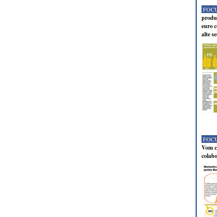
FOCU
produc
euro c
alte s
FOCU
Vom co
colabo