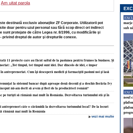
Am uitat parola
EXC
EXC
marje 
ste destinată exclusiv abonaţilor ZF Corporate. Utilizatorii pot
sub ni
site doar pentru uzul personal sau fără scop direct ori indirect
e sunt protejate de către Legea nr. 8/1996, cu modificările şi
- privind dreptul de autor şi drepturile conexe.
tă 11 proiecte care au făcut saltul de la pasiunea pentru frumos la business. Şi
or­iat: „Tot timpul, tot timpul sunt idei. Dar dincolo de idei, e impor
în antreprenoriat. Cum îşi descoperă medicii şi farmaciştii pasiuni noi şi lasă
nunţat la sistemul bancar după aproape două decenii şi a deschis florăria Ivy
început mi-am dorit să avem şi flori de la producători români“
EXC
fac pe turişti să rămână mai mult în România. Dezvoltarea turismului stă şi în
noul c
plafon
i antreprenori câte o cărămidă la dezvoltarea turismului local? De la locuri
plafon
ti să rămână mai mult în România
progr
vezi mai multe