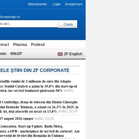
Abonamente
Login
Inregistrare
fcorporate.ro
truct
Pharma
Profesii
niei
WikiZF
ZF English
ELE ŞTIRI DIN ZF CORPORATE
etaliile rundei de 2 milioane de euro din Adapta
cs: fondul Catalyst a ajuns la 19,8% din start-up-ul
tică, iar cei trei fondatori păstrează 58%
astăzi,
ul Combridge, firma de telecom din Sfântu Gheorghe
ului Deutsche Telekom, a scăzut cu 26,3% în 2025, la
l. lei, deşi afacerile au urcat cu 13,8%
astăzi, 22:29
 07 august 2026 epaper
astăzi, 22:23
Generation. Start-up Update. Radu Meteş,
ator, eAWB - marketplace de servicii de curierat: Am
serviciul de livrări din România în Uniunea