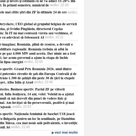
ană şi invers şi estimăm că ne va aduce 15-20% din
ri. În primul semestru, numărul de
astăzi, 22:20
ele mai citite ştiri din ZF în ultimele 24 de ore
astăzi,
eryckere, CEO global al grupului belgian de servicii
eka, şi Ovidiu Pinghioiu, directorul Cegeka
a: În IT nu mai contează vârsta sau vechimea, ci
ie cu adevărat să folosească AI
astăzi, 22:11
b imaginar, România, plină de resurse, a devenit o
abilitate regională: România trebuia să aibă în
le pe gaz 4.000 MW anul acesta. Dar nimic nu a fost
at, iar acum guvernul a ajuns la etapa de închis
 în lipsa energiei
astăzi, 22:05
ss sportiv. Grand Prix România 2026, unul dintre
i puternice circuite de şah din Europa Centrală şi de
strâns 1.300 de şahişti din peste 30 de ţări la etapele
şov, Alba Iulia şi Arad
astăzi, 22:00
tories. Business sportiv. Pariul ZF pe viitorii
i. Iulia Ioniţescu, 14 ani, volei: Voleiul m-a ajutat
mult să mă dezvolt din punct de vedere fizic şi
al. Am învăţat să fiu perseverentă, pozitivă şi mai
rajoasă.
astăzi, 21:57
ss sportiv. Naţionala feminină de baschet U18 joacă
cu Bulgaria pentru un loc în semifinale, pe Danubius
in Tulcea, cea mai nouă sală polivalentă, o investiţie
mil. lei
astăzi, 21:49
vezi mai multe