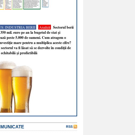
S: INDUSTRIA BERII
Analiză
Sectorul berii
350 mil. euro pe an la bugetul de stat şi
ează peste 5.000 de oameni. Cum atragem o
nvestiţie mare pentru a multiplica aceste cifre?
sectorul va fi lăsat să se dezvolte în condiţii de
 echitabilă şi predictibilă
OMUNICATE
RSS