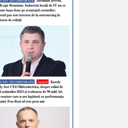
LUSIV ZFCORPORATE
Iustinian Şovrea,
Logic România: Industria locală de IT nu se
ate baza doar pe avantajul costurilor;
rul pas este trecerea de la outsourcing la
tarea de soluţii
LUSIV ZFCORPORATE
Analiză
Karoly
y, fost CEO Hidroelectrica, despre raliul de
 acţiunilor H2O şi evaluarea de 90 mld. lei:
 creştere care n-are legătură cu performanţa
iei. Free float-ul este prea mic