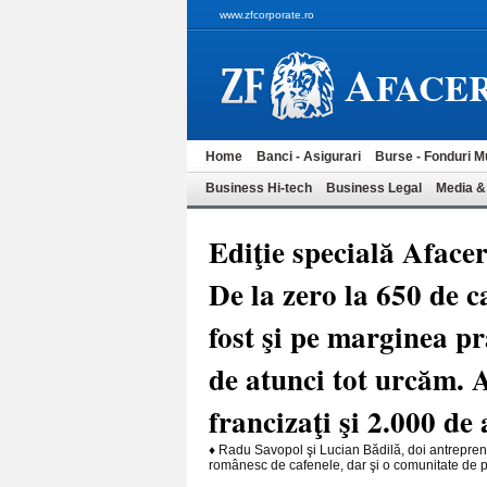
www.zfcorporate.ro
A
FACER
Home
Banci - Asigurari
Burse - Fonduri M
Business Hi-tech
Business Legal
Media &
Ediţie specială Afacer
De la zero la 650 de c
fost şi pe marginea pr
de atunci tot urcăm. 
francizaţi şi 2.000 de
♦ Radu Savopol şi Lucian Bădilă, doi antrepren
românesc de cafenele, dar şi o comunitate de p