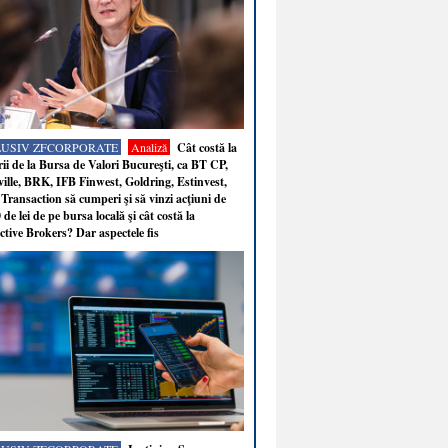
LUSIV ZFCORPORATE
Analiză
Cât costă la
ii de la Bursa de Valori Bucureşti, ca BT CP,
ille, BRK, IFB Finwest, Goldring, Estinvest,
Transaction să cumperi şi să vinzi acţiuni de
 de lei de pe bursa locală şi cât costă la
ctive Brokers? Dar aspectele fis