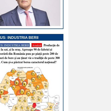
US: INDUSTRIA BERII
S: INDUSTRIA BERII
Analiză
Producţie de
i la sat, şi la oraş. Aproape 90 de fabrici şi
erării din România pun pe piaţă peste 200 de
ri de bere şi au ţinut vie o tradiţie de peste 300
. Cum şi-a păstrat berea caracterul naţional?