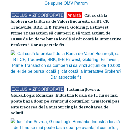
EXCLUSIV ZFCORPORATE
Analiză
Cât costă la
brokerii de la Bursa de Valori Bucureşti, ca BT CP,
Tradeville, BRK, IFB Finwest, Goldring, Estinvest,
Prime Transaction să cumperi şi să vinzi acţiuni de
10.000 de lei de pe bursa locală şi cât costă la Interactive
Brokers? Dar aspectele fis
EXCLUSIV ZFCORPORATE
Iustinian Şovrea,
GlobalLogic România: Industria locală de IT nu se mai
poate baza doar pe avantajul costurilor; următorul pas
este trecerea de la outsourcing la dezvoltarea de
soluţii