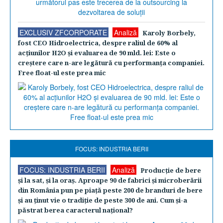
EXCLUSIV ZFCORPORATE
Analiză
Karoly Borbely,
fost CEO Hidroelectrica, despre raliul de 60% al
acţiunilor H2O şi evaluarea de 90 mld. lei: Este o
creştere care n-are legătură cu performanţa companiei.
Free float-ul este prea mic
FOCUS: INDUSTRIA BERII
FOCUS: INDUSTRIA BERII
Analiză
Producţie de bere
şi la sat, şi la oraş. Aproape 90 de fabrici şi microberării
din România pun pe piaţă peste 200 de branduri de bere
şi au ţinut vie o tradiţie de peste 300 de ani. Cum şi-a
păstrat berea caracterul naţional?