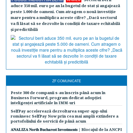
aduce 350 mil. euro pe an la bugetul de stat şi angajează
peste 5.000 de oameni. Cum atragem o nouă investiţie
mare pentru a multiplica aceste cifre? „Dacă sectorul
va fi lăsat să se dezvolte în condiţii de taxare echitabilă
şi predictibilă
ZF COMUNICATE
Peste 300 de companii s-au înscris până acum în
Business Forward, program dedicat adopției
inteligenței artificiale în IMM-uri
SelfPay accelerează dezvoltarea super-app-ului
românesc SelfPay Now prin cea mai amplă extindere a
portofoliului de servicii de până acum
𝐀𝐍𝐀𝐋𝐈𝐙𝐀 𝐍𝐨𝐫𝐭𝐡 𝐁𝐮𝐜𝐡𝐚𝐫𝐞𝐬𝐭 𝐈𝐧𝐯𝐞𝐬𝐭𝐦𝐞𝐧𝐭𝐬 | Blocajul de la ANCPI