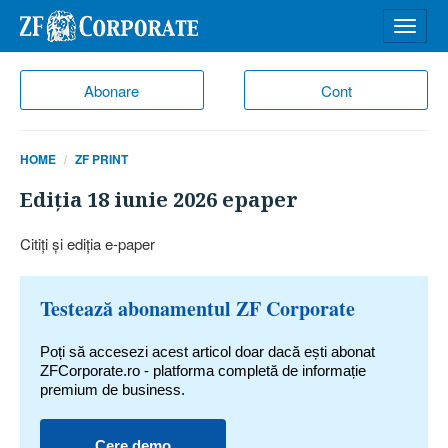
Desch
meniu
Abonare
Cont
HOME
ZF PRINT
Ediţia 18 iunie 2026 epaper
Citiţi şi ediţia e-paper
Testează abonamentul ZF Corporate
Poți să accesezi acest articol doar dacă ești abonat
ZFCorporate.ro - platforma completă de informație
premium de business.
Cere demo