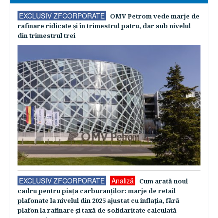
EXCLUSIV ZFCORPORATE
OMV Petrom vede marje de
rafinare ridicate şi în trimestrul patru, dar sub nivelul
din trimestrul trei
EXCLUSIV ZFCORPORATE
Analiză
Cum arată noul
cadru pentru piaţa carburanţilor: marje de retail
plafonate la nivelul din 2025 ajustat cu inflaţia, fără
plafon la rafinare şi taxă de solidaritate calculată