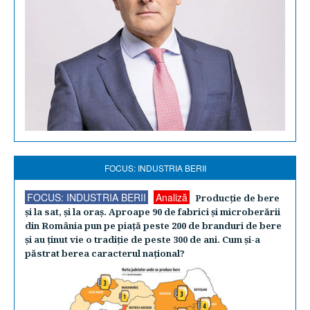
FOCUS: INDUSTRIA BERII
FOCUS: INDUSTRIA BERII
Analiză
Producţie de bere
şi la sat, şi la oraş. Aproape 90 de fabrici şi microberării
din România pun pe piaţă peste 200 de branduri de bere
şi au ţinut vie o tradiţie de peste 300 de ani. Cum şi-a
păstrat berea caracterul naţional?