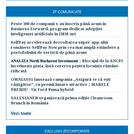
ZF COMUNICATE
Peste 300 de companii s-au înscris până acum în
Business Forward, program dedicat adopției
inteligenței artificiale în IMM-uri
SelfPay accelerează dezvoltarea super-app-ului
românesc SelfPay Now prin cea mai amplă extindere a
portofoliului de servicii de până acum
𝐀𝐍𝐀𝐋𝐈𝐙𝐀 𝐍𝐨𝐫𝐭𝐡 𝐁𝐮𝐜𝐡𝐚𝐫𝐞𝐬𝐭 𝐈𝐧𝐯𝐞𝐬𝐭𝐦𝐞𝐧𝐭𝐬 | Blocajul de la ANCPI
încetinește piața, însă cererea pentru locuințe rămâne
ridicată
OMNIASIG lansează campania „Asigură-te că ești
câștigător”, cu premii lunare atractive | MARELE
PREMIU – Un Ford Puma hybrid
SALESIANER organizează prima ediție Cleanroom
Brunch în România
Vezi toate
EXCLUSIV ZFCORPORATE