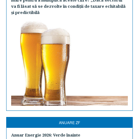
mare pentru a multiplica aceste cifre? „Dacă sectorul
va fi lăsat să se dezvolte în condiţii de taxare echitabilă
şi predictibilă
ANUARE ZF
Anuar Energie 2026: Verde înainte