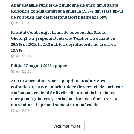
Apar detaliile rundei de 2 milioane de euro din Adapta
Robotics: fondul Catalyst a ajuns la 19,8% din start-up-ul
de robotică, iar cei trei fondatori păstrează 58%
ieri, 22:33
Profitul Combridge, firma de telecom din Sfântu
Gheorghe a grupului Deutsche Telekom, a scăzut cu
26,3% în 2025, la 25,2 mil. lei, deşi afacerile au urcat cu
13,8%
ieri, 22:29
Ediţia 07 august 2026 epaper
ieri, 22:23
ZF IT Generation. Start-up Update. Radu Meteş,
cofondator, eAWB - marketplace de servicii de curierat:
Am lansat serviciul de livrări din România în Uniunea
Europeană şi invers şi estimăm că ne va aduce 15-20%
din venituri. În primul semestru, numărul de
ieri, 22:20
vezi mai multe