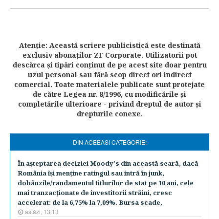
Atenţie: Această scriere publicistică este destinată
exclusiv abonaţilor ZF Corporate. Utilizatorii pot
descărca şi tipări conţinut de pe acest site doar pentru
uzul personal sau fără scop direct ori indirect
comercial. Toate materialele publicate sunt protejate
de către Legea nr. 8/1996, cu modificările şi
completările ulterioare - privind dreptul de autor şi
drepturile conexe.
DIN ACEEASI CATEGORIE:
În aşteptarea deciziei Moody's din această seară, dacă
România îşi menţine ratingul sau intră în junk,
dobânzile/randamentul titlurilor de stat pe 10 ani, cele
mai tranzacţionate de investitorii străini, cresc
accelerat: de la 6,75% la 7,09%. Bursa scade,
astăzi, 13:13