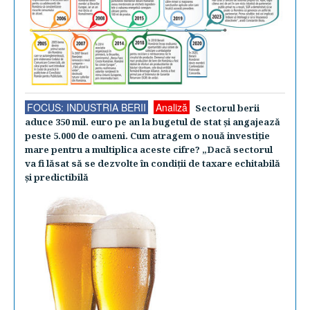
FOCUS: INDUSTRIA BERII
Analiză
Sectorul berii
aduce 350 mil. euro pe an la bugetul de stat şi angajează
peste 5.000 de oameni. Cum atragem o nouă investiţie
mare pentru a multiplica aceste cifre? „Dacă sectorul
va fi lăsat să se dezvolte în condiţii de taxare echitabilă
şi predictibilă