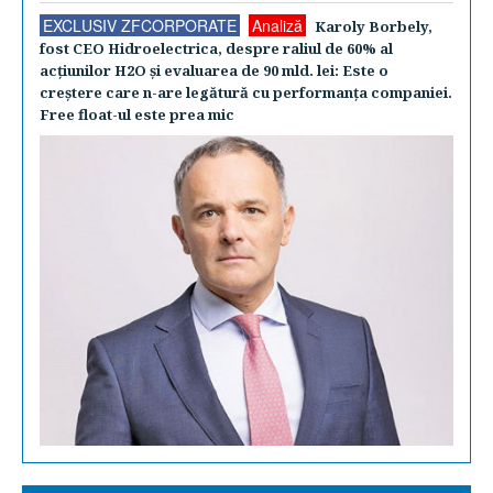
EXCLUSIV ZFCORPORATE
Analiză
Karoly Borbely,
fost CEO Hidroelectrica, despre raliul de 60% al
acţiunilor H2O şi evaluarea de 90 mld. lei: Este o
creştere care n-are legătură cu performanţa companiei.
Free float-ul este prea mic