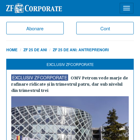
Desch
meniu
Abonare
Cont
HOME
ZF 25 DE ANI
ZF 25 DE ANI: ANTREPRENORI
EXCLUSIV ZFCORPORATE
EXCLUSIV ZFCORPORATE
OMV Petrom vede marje de
rafinare ridicate şi în trimestrul patru, dar sub nivelul
din trimestrul trei