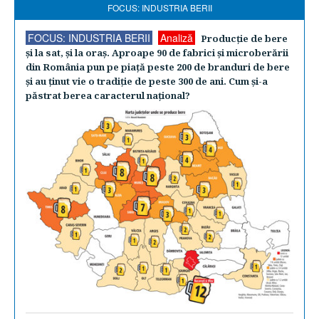
FOCUS: INDUSTRIA BERII
FOCUS: INDUSTRIA BERII
Analiză
Producţie de bere
şi la sat, şi la oraş. Aproape 90 de fabrici şi microberării
din România pun pe piaţă peste 200 de branduri de bere
şi au ţinut vie o tradiţie de peste 300 de ani. Cum şi-a
păstrat berea caracterul naţional?