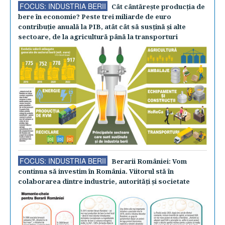
FOCUS: INDUSTRIA BERII
Cât cântăreşte producţia de
bere în economie? Peste trei miliarde de euro
contribuţie anuală la PIB, atât cât să susţină şi alte
sectoare, de la agricultură până la transporturi
FOCUS: INDUSTRIA BERII
Berarii României: Vom
continua să investim în România. Viitorul stă în
colaborarea dintre industrie, autorităţi şi societate