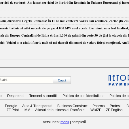
vicii de curierat: Am lansat serviciul de livrări din România în Uniunea Europeană şi inve
ioiu, directorul Cegeka România: În IT nu mai contează vârsta sau vechimea, ci cine ştie cu 
ânia trebuia să aibă în centrale pe gaz 4.000 MW anul acesta. Dar nimic nu a fost finalizat, i
h din Europa Centrală şi de Est, a strâns 1.300 de şahişti din peste 30 de ţări la etapele din 
 volei: Voleiul m-a ajutat foarte mult să mă dezvolt din punct de vedere fizic şi emoţional. Am î
ct
Despre noi
Termeni si conditii
Politica de confidentialitate
Politica de 
Energie
Auto & Transporturi
Business Construct
Pharma
Profesii
B
ZF Print
IMM
Atlasul de business al României
WikiZF
ZF English
Versiunea:
mobil
| completă