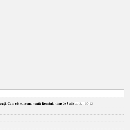
awaţi. Cam cât consumă toată România timp de 3 zile
astăzi, 00:12