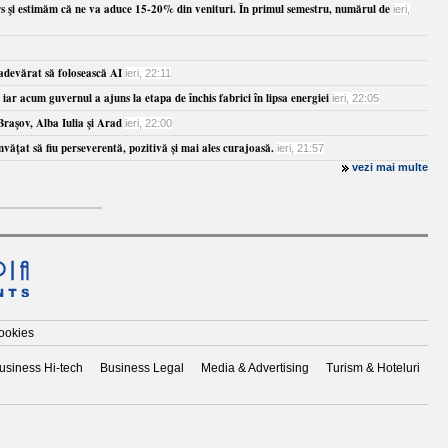
rs şi estimăm că ne va aduce 15-20% din venituri. În primul semestru, numărul de
ieri,
adevărat să folosească AI
ieri, 22:11
ar acum guvernul a ajuns la etapa de închis fabrici în lipsa energiei
ieri, 22:05
Braşov, Alba Iulia şi Arad
ieri, 22:00
nvăţat să fiu perseverentă, pozitivă şi mai ales curajoasă.
ieri, 21:57
vezi mai multe
cookies
usiness Hi-tech
Business Legal
Media & Advertising
Turism & Hoteluri