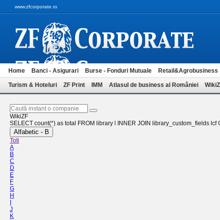
www.zfcorporate.ro
Home
Banci - Asigurari
Burse - Fonduri Mutuale
Retail&Agrobusiness
Turism & Hoteluri
ZF Print
IMM
Atlasul de business al României
Wiki
WikiZF
SELECT count(*) as total FROM library l INNER JOIN library_custom_fields lcf ON
Alfabetic - B
Toti
A
B
C
D
E
F
G
H
I
J
K