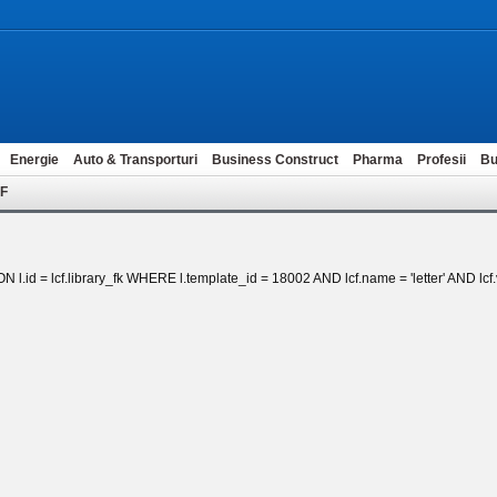
Energie
Auto & Transporturi
Business Construct
Pharma
Profesii
Bu
ZF
 l.id = lcf.library_fk WHERE l.template_id = 18002 AND lcf.name = 'letter' AND lcf