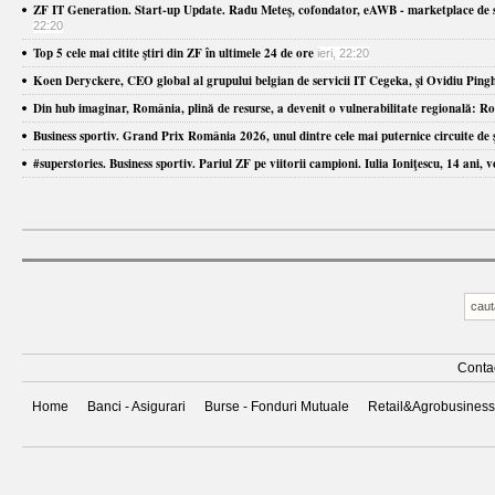
ZF IT Generation. Start-up Update. Radu Meteş, cofondator, eAWB - marketplace de ser
22:20
Top 5 cele mai citite ştiri din ZF în ultimele 24 de ore
ieri, 22:20
Koen Deryckere, CEO global al grupului belgian de servicii IT Cegeka, şi Ovidiu Pingh
Din hub imaginar, România, plină de resurse, a devenit o vulnerabilitate regională: Rom
Business sportiv. Grand Prix România 2026, unul dintre cele mai puternice circuite de şa
#superstories. Business sportiv. Pariul ZF pe viitorii campioni. Iulia Ioniţescu, 14 ani,
Conta
Home
Banci - Asigurari
Burse - Fonduri Mutuale
Retail&Agrobusiness