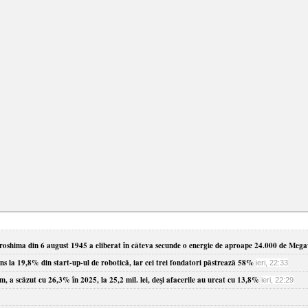
oshima din 6 august 1945 a eliberat în câteva secunde o energie de aproape 24.000 de Meg
ns la 19,8% din start-up-ul de robotică, iar cei trei fondatori păstrează 58%
ieri, 22:33
 a scăzut cu 26,3% în 2025, la 25,2 mil. lei, deşi afacerile au urcat cu 13,8%
ieri, 22:29