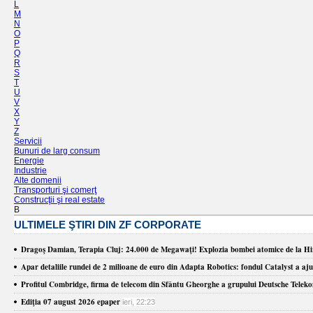
L
M
N
O
P
Q
R
S
T
U
V
X
Y
Z
Servicii
Bunuri de larg consum
Energie
Industrie
Alte domenii
Transporturi şi comerţ
Construcţii şi real estate
B
ULTIMELE ŞTIRI DIN ZF CORPORATE
Dragoş Damian, Terapia Cluj: 24.000 de Megawaţi! Explozia bombei atomice de la Hir
Apar detaliile rundei de 2 milioane de euro din Adapta Robotics: fondul Catalyst a aju
Profitul Combridge, firma de telecom din Sfântu Gheorghe a grupului Deutsche Telekom,
Ediţia 07 august 2026 epaper
ieri, 22:23