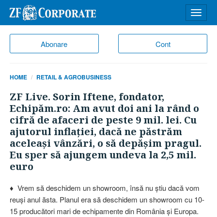
Desch
meniu
Abonare
Cont
HOME
RETAIL & AGROBUSINESS
ZF Live. Sorin Iftene, fondator,
Echipăm.ro: Am avut doi ani la rând o
cifră de afaceri de peste 9 mil. lei. Cu
ajutorul inflaţiei, dacă ne păstrăm
aceleaşi vânzări, o să depăşim pragul.
Eu sper să ajungem undeva la 2,5 mil.
euro
♦ Vrem să deschidem un showroom, însă nu ştiu dacă vom
reuşi anul ăsta. Planul era să deschidem un showroom cu 10-
15 producători mari de echipamente din România şi Europa.