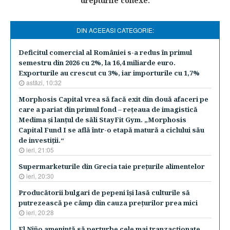
drepturile conexe.
DIN ACEEASI CATEGORIE:
Deficitul comercial al României s-a redus în primul
semestru din 2026 cu 2%, la 16,4 miliarde euro.
Exporturile au crescut cu 3%, iar importurile cu 1,7%
astăzi, 10:32
Morphosis Capital vrea să facă exit din două afaceri pe
care a pariat din primul fond – reţeaua de imagistică
Medima şi lanţul de săli StayFit Gym. „Morphosis
Capital Fund I se află într-o etapă matură a ciclului său
de investiţii.“
ieri, 21:05
Supermarketurile din Grecia taie preţurile alimentelor
ieri, 20:30
Producătorii bulgari de pepeni îşi lasă culturile să
putrezească pe câmp din cauza preţurilor prea mici
ieri, 20:28
El Niño ameninţă să perturbe cele mai tranzacţionate