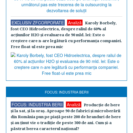
EXCLUSIV ZFCORPORATE
Analiză
Karoly Borbely,
fost CEO Hidroelectrica, despre raliul de 60% al
acţiunilor H2O şi evaluarea de 90 mld. lei: Este o
creştere care n-are legătură cu performanţa companiei.
Free float-ul este prea mic
FOCUS: INDUSTRIA BERII
FOCUS: INDUSTRIA BERII
Analiză
Producţie de bere
şi la sat, şi la oraş. Aproape 90 de fabrici şi microberării
din România pun pe piaţă peste 200 de branduri de bere
şi au ţinut vie o tradiţie de peste 300 de ani. Cum şi-a
păstrat berea caracterul naţional?