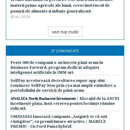
materii prime agricole ale lumii, crescând riscul de
penurii de alimente şi inflaţie generalizată
ieri, 20:24
vezi mai multe
ZF COMUNICATE
Peste 300 de companii s-au înscris până acum în
Business Forward, program dedicat adopției
inteligenței artificiale în IMM-uri
SelfPay accelerează dezvoltarea super-app-ului
românesc SelfPay Now prin cea mai amplă extindere a
portofoliului de servicii de până acum
𝐀𝐍𝐀𝐋𝐈𝐙𝐀 𝐍𝐨𝐫𝐭𝐡 𝐁𝐮𝐜𝐡𝐚𝐫𝐞𝐬𝐭 𝐈𝐧𝐯𝐞𝐬𝐭𝐦𝐞𝐧𝐭𝐬 | Blocajul de la ANCPI
încetinește piața, însă cererea pentru locuințe rămâne
ridicată
OMNIASIG lansează campania „Asigură-te că ești
câștigător”, cu premii lunare atractive | MARELE
PREMIU – Un Ford Puma hybrid