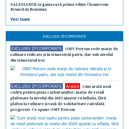
SALESIANER organizează prima ediție Cleanroom
Brunch în România
Vezi toate
EXCLUSIV ZFCORPORATE
EXCLUSIV ZFCORPORATE
OMV Petrom vede marje de
rafinare ridicate şi în trimestrul patru, dar sub nivelul
din trimestrul trei
EXCLUSIV ZFCORPORATE
Analiză
Cum arată noul
cadru pentru piaţa carburanţilor: marje de retail
plafonate la nivelul din 2025 ajustat cu inflaţia, fără
plafon la rafinare şi taxă de solidaritate calculată
progresiv. Ce spune OMV Petrom