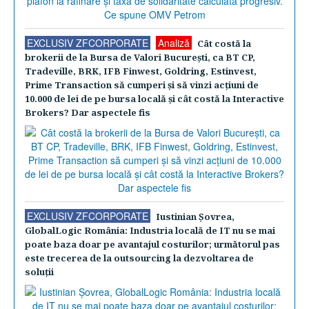
EXCLUSIV ZFCORPORATE
Analiză
Cât costă la
brokerii de la Bursa de Valori Bucureşti, ca BT CP,
Tradeville, BRK, IFB Finwest, Goldring, Estinvest,
Prime Transaction să cumperi şi să vinzi acţiuni de
10.000 de lei de pe bursa locală şi cât costă la Interactive
Brokers? Dar aspectele fis
EXCLUSIV ZFCORPORATE
Iustinian Şovrea,
GlobalLogic România: Industria locală de IT nu se mai
poate baza doar pe avantajul costurilor; următorul pas
este trecerea de la outsourcing la dezvoltarea de
soluţii