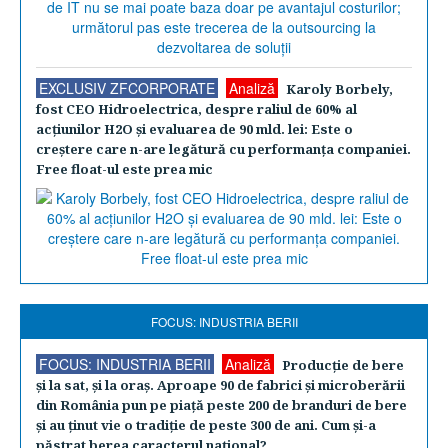
EXCLUSIV ZFCORPORATE
Analiză
Karoly Borbely,
fost CEO Hidroelectrica, despre raliul de 60% al
acţiunilor H2O şi evaluarea de 90 mld. lei: Este o
creştere care n-are legătură cu performanţa companiei.
Free float-ul este prea mic
FOCUS: INDUSTRIA BERII
FOCUS: INDUSTRIA BERII
Analiză
Producţie de bere
şi la sat, şi la oraş. Aproape 90 de fabrici şi microberării
din România pun pe piaţă peste 200 de branduri de bere
şi au ţinut vie o tradiţie de peste 300 de ani. Cum şi-a
păstrat berea caracterul naţional?