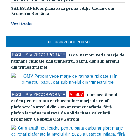
SALESIANER organizează prima ediție Cleanroom
Brunch în România
Vezi toate
EXCLUSIV ZFCORPORATE
EXCLUSIV ZFCORPORATE
OMV Petrom vede marje de
rafinare ridicate şi în trimestrul patru, dar sub nivelul
din trimestrul trei
EXCLUSIV ZFCORPORATE
Analiză
Cum arată noul
cadru pentru piaţa carburanţilor: marje de retail
plafonate la nivelul din 2025 ajustat cu inflaţia, fără
plafon la rafinare şi taxă de solidaritate calculată
progresiv. Ce spune OMV Petrom