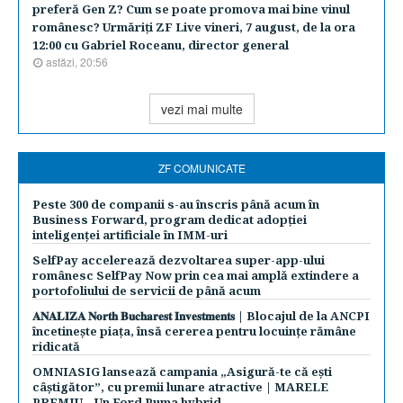
preferă Gen Z? Cum se poate promova mai bine vinul
românesc? Urmăriţi ZF Live vineri, 7 august, de la ora
12:00 cu Gabriel Roceanu, director general
astăzi, 20:56
vezi mai multe
ZF COMUNICATE
Peste 300 de companii s-au înscris până acum în
Business Forward, program dedicat adopției
inteligenței artificiale în IMM-uri
SelfPay accelerează dezvoltarea super-app-ului
românesc SelfPay Now prin cea mai amplă extindere a
portofoliului de servicii de până acum
𝐀𝐍𝐀𝐋𝐈𝐙𝐀 𝐍𝐨𝐫𝐭𝐡 𝐁𝐮𝐜𝐡𝐚𝐫𝐞𝐬𝐭 𝐈𝐧𝐯𝐞𝐬𝐭𝐦𝐞𝐧𝐭𝐬 | Blocajul de la ANCPI
încetinește piața, însă cererea pentru locuințe rămâne
ridicată
OMNIASIG lansează campania „Asigură-te că ești
câștigător”, cu premii lunare atractive | MARELE
PREMIU – Un Ford Puma hybrid