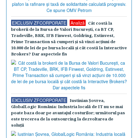
EXCLUSIV ZFCORPORATE
Analiză
Cât costă la
brokerii de la Bursa de Valori Bucureşti, ca BT CP,
Tradeville, BRK, IFB Finwest, Goldring, Estinvest,
Prime Transaction să cumperi şi să vinzi acţiuni de
10.000 de lei de pe bursa locală şi cât costă la Interactive
Brokers? Dar aspectele fis
EXCLUSIV ZFCORPORATE
Iustinian Şovrea,
GlobalLogic România: Industria locală de IT nu se mai
poate baza doar pe avantajul costurilor; următorul pas
este trecerea de la outsourcing la dezvoltarea de
soluţii