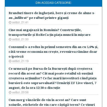
DIN ACEEASI CATEGORIE:
Branduri tinere de îngheţată, bere şi creme de alune s-
au „infiltrat“ pe rafturi printre giganţi
astăzi, 21:41
Cine mai angajează în România? Construcţiile,
transporturile şi HoReCa ţin piaţa muncii în mişcare
astăzi, 21:30
Consumul s-a redus în primul semestru din an cu 5,6% şi,
câtă vreme economia nu creşte, revenirea rămâne doar
o ipoteză
astăzi, 21:19
Ce urmează pe Bursa de la Bucureşti după creşterea
record din acest an? Cât mai poate retailul să susţină
creşterea acţiunilor? Ce fac marii investitori când piaţa
bursieră este supraevaluată? Urmăriţi ZF Live vineri, 7
august, de la ora 12:30 o discuţie
astăzi, 20:56
Cum merg vânzările de vin în acest an? Care sunt
soiurile, etichetele de vin care câştigă teren? Ce vinuri