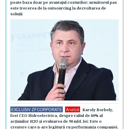
poate baza doar pe avantajul costurilor; următorul pas
este trecerea de la outsourcing la dezvoltarea de
soluţii
EXCLUSIV ZFCORPORATE
Analiză
Karoly Borbely,
fost CEO Hidroelectrica, despre raliul de 60% al
acţiunilor H2O şi evaluarea de 90 mld. lei: Este o
creştere care n-are legătură cu performanţa companiei.