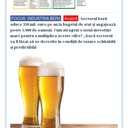
FOCUS: INDUSTRIA BERII
Analiză
Sectorul berii
aduce 350 mil. euro pe an la bugetul de stat şi angajează
peste 5.000 de oameni. Cum atragem o nouă investiţie
mare pentru a multiplica aceste cifre? „Dacă sectorul
va fi lăsat să se dezvolte în condiţii de taxare echitabilă
şi predictibilă