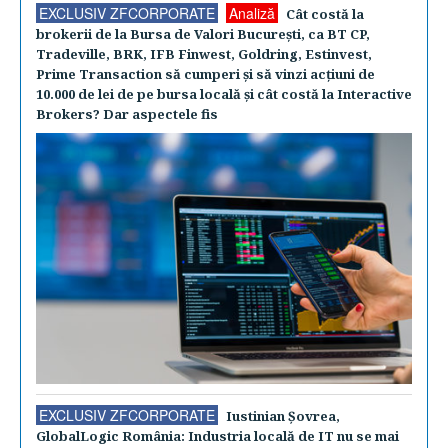
EXCLUSIV ZFCORPORATE
Analiză
Cât costă la
brokerii de la Bursa de Valori Bucureşti, ca BT CP,
Tradeville, BRK, IFB Finwest, Goldring, Estinvest,
Prime Transaction să cumperi şi să vinzi acţiuni de
10.000 de lei de pe bursa locală şi cât costă la Interactive
Brokers? Dar aspectele fis
EXCLUSIV ZFCORPORATE
Iustinian Şovrea,
GlobalLogic România: Industria locală de IT nu se mai