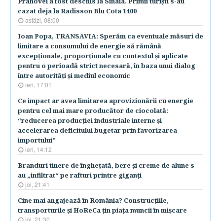
Prahovei a fost deschis la Sinaia. Primii turişti s-au
cazat deja la Radisson Blu Cota 1400
astăzi, 08:00
Ioan Popa, TRANSAVIA: Sperăm ca eventuale măsuri de
limitare a consumului de energie să rămână
excepţionale, proporţionale cu contextul şi aplicate
pentru o perioadă strict necesară, în baza unui dialog
între autorităţi şi mediul economic
ieri, 17:01
Ce impact ar avea limitarea aprovizionării cu energie
pentru cel mai mare producător de ciocolată:
“reducerea producţiei industriale interne şi
accelerarea deficitului bugetar prin favorizarea
importului”
ieri, 14:12
Branduri tinere de îngheţată, bere şi creme de alune s-
au „infiltrat“ pe rafturi printre giganţi
joi, 21:41
Cine mai angajează în România? Construcţiile,
transporturile şi HoReCa ţin piaţa muncii în mişcare
joi, 21:30