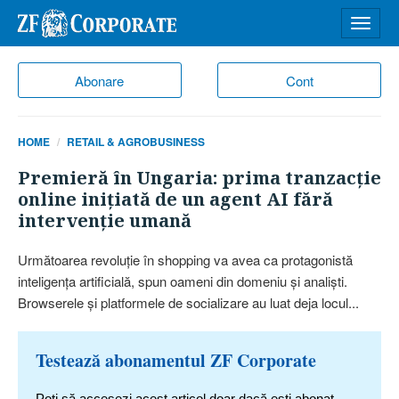
Desch
meniu
Abonare
Cont
HOME
RETAIL & AGROBUSINESS
Premieră în Ungaria: prima tranzacţie
online iniţiată de un agent AI fără
intervenţie umană
Următoarea revoluţie în shopping va avea ca protagonistă
inteligenţa artificială, spun oameni din domeniu şi analişti.
Browserele şi platformele de socializare au luat deja locul...
Testează abonamentul ZF Corporate
Poți să accesezi acest articol doar dacă ești abonat