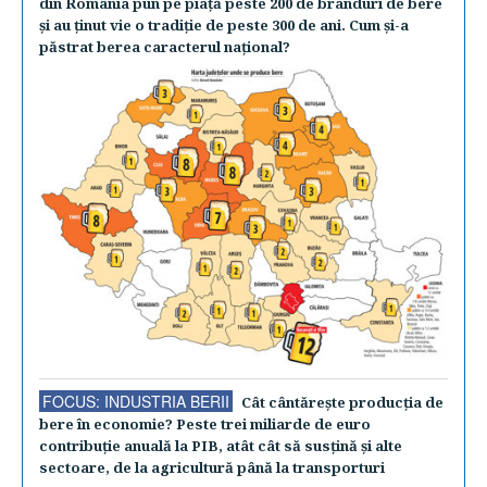
din România pun pe piaţă peste 200 de branduri de bere
şi au ţinut vie o tradiţie de peste 300 de ani. Cum şi-a
păstrat berea caracterul naţional?
FOCUS: INDUSTRIA BERII
Cât cântăreşte producţia de
bere în economie? Peste trei miliarde de euro
contribuţie anuală la PIB, atât cât să susţină şi alte
sectoare, de la agricultură până la transporturi