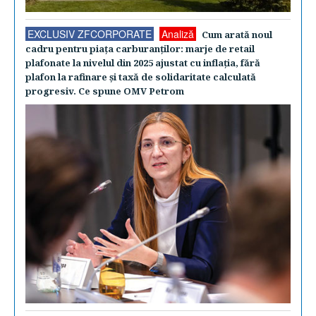
EXCLUSIV ZFCORPORATE
Analiză
Cum arată noul
cadru pentru piaţa carburanţilor: marje de retail
plafonate la nivelul din 2025 ajustat cu inflaţia, fără
plafon la rafinare şi taxă de solidaritate calculată
progresiv. Ce spune OMV Petrom