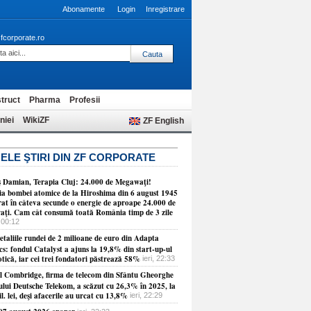
Abonamente
Login
Inregistrare
fcorporate.ro
truct
Pharma
Profesii
niei
WikiZF
ZF English
ELE ŞTIRI DIN ZF CORPORATE
 Damian, Terapia Cluj: 24.000 de Megawaţi!
ia bombei atomice de la Hiroshima din 6 august 1945
erat în câteva secunde o energie de aproape 24.000 de
ţi. Cam cât consumă toată România timp de 3 zile
 00:12
etaliile rundei de 2 milioane de euro din Adapta
cs: fondul Catalyst a ajuns la 19,8% din start-up-ul
tică, iar cei trei fondatori păstrează 58%
ieri, 22:33
ul Combridge, firma de telecom din Sfântu Gheorghe
ului Deutsche Telekom, a scăzut cu 26,3% în 2025, la
l. lei, deşi afacerile au urcat cu 13,8%
ieri, 22:29