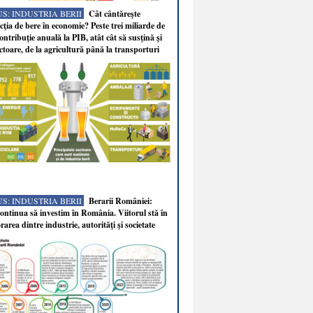
S: INDUSTRIA BERII
Cât cântăreşte
ţia de bere în economie? Peste trei miliarde de
ontribuţie anuală la PIB, atât cât să susţină şi
ectoare, de la agricultură până la transporturi
S: INDUSTRIA BERII
Berarii României:
ntinua să investim în România. Viitorul stă în
rarea dintre industrie, autorităţi şi societate