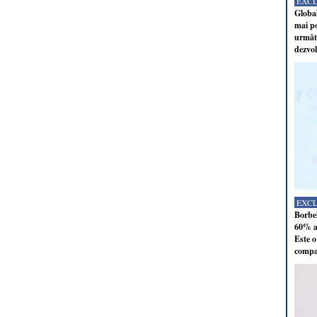
EXC
Global
mai po
următo
dezvol
EXC
Borbel
60% al
Este o
compan