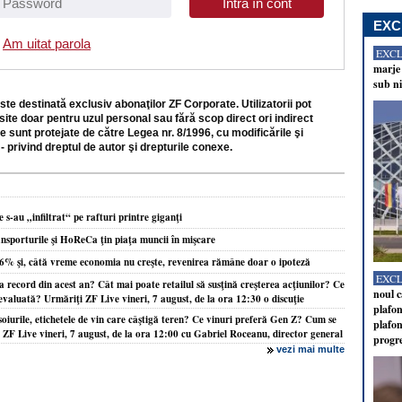
EXC
Am uitat parola
EXC
marje 
sub ni
ste destinată exclusiv abonaţilor ZF Corporate. Utilizatorii pot
site doar pentru uzul personal sau fără scop direct ori indirect
e sunt protejate de către Legea nr. 8/1996, cu modificările şi
- privind dreptul de autor şi drepturile conexe.
 s-au „infiltrat“ pe rafturi printre giganţi
nsporturile şi HoReCa ţin piaţa muncii în mişcare
,6% şi, câtă vreme economia nu creşte, revenirea rămâne doar o ipoteză
EXC
 record din acest an? Cât mai poate retailul să susţină creşterea acţiunilor? Ce
noul c
aevaluată? Urmăriţi ZF Live vineri, 7 august, de la ora 12:30 o discuţie
plafon
oiurile, etichetele de vin care câştigă teren? Ce vinuri preferă Gen Z? Cum se
plafon
F Live vineri, 7 august, de la ora 12:00 cu Gabriel Roceanu, director general
progr
vezi mai multe