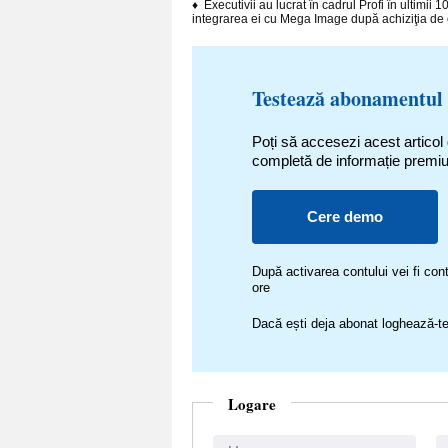
♦ Executivii au lucrat în cadrul Profi în ultimii 
integrarea ei cu Mega Image după achiziţia de c
Testează abonamentul
Poți să accesezi acest articol
completă de informație premi
Cere demo
După activarea contului vei fi c
ore
Dacă ești deja abonat loghează-te
Logare