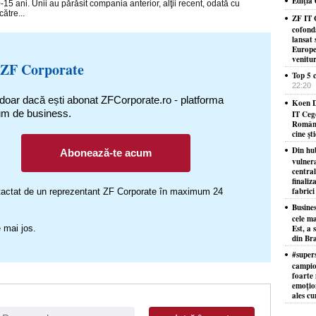
Ediţia
10-15 ani. Unii au părăsit compania anterior, alţii recent, odată cu
ătre...
ZF IT 
cofond
lansat 
Europe
venitu
 ZF Corporate
Top 5 c
22:20
 doar dacă ești abonat ZFCorporate.ro - platforma
Koen D
um de business.
IT Ceg
Români
cine şt
Din hu
Abonează-te acum
vulner
centra
finaliz
fabrici
ontactat de un reprezentant ZF Corporate în maximum 24
Busine
cele ma
 mai jos.
Est, a 
din Bra
#supers
campion
foarte 
emoţion
ales cu