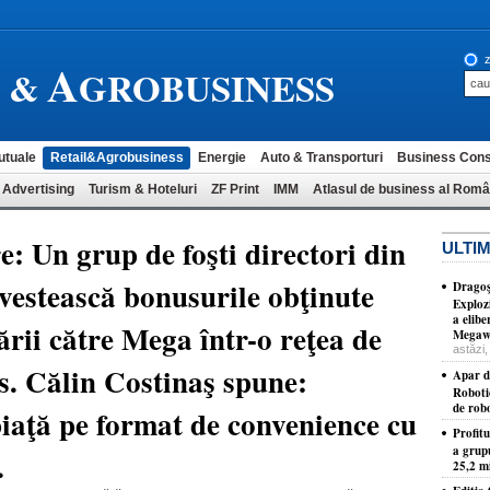
A
z
L &
GROBUSINESS
utuale
Retail&Agrobusiness
Energie
Auto & Transporturi
Business Cons
 Advertising
Turism & Hoteluri
ZF Print
IMM
Atlasul de business al Româ
: Un grup de foşti directori din
ULTIM
investească bonusurile obţinute
Dragoş
Exploz
a elib
rii către Mega într-o reţea de
Megawa
astăzi,
s. Călin Costinaş spune:
Apar d
Roboti
de robo
iaţă pe format de convenience cu
Profit
a grup
.
25,2 mi