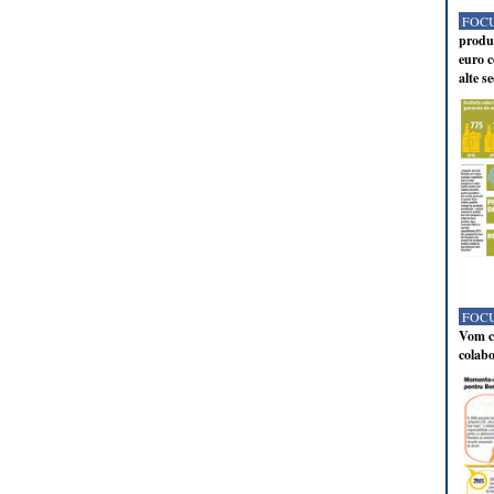
FOCU
produc
euro c
alte s
FOCU
Vom co
colabo