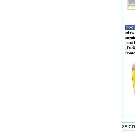
FOCU
aduce 
angaj
nouă i
„Dacă 
taxare
ZF C