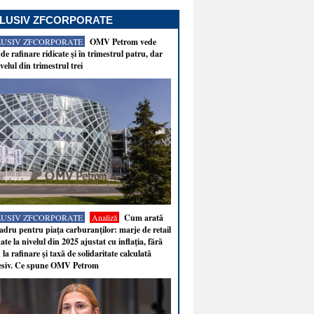
LUSIV ZFCORPORATE
LUSIV ZFCORPORATE
OMV Petrom vede
de rafinare ridicate şi în trimestrul patru, dar
velul din trimestrul trei
LUSIV ZFCORPORATE
Analiză
Cum arată
adru pentru piaţa carburanţilor: marje de retail
ate la nivelul din 2025 ajustat cu inflaţia, fără
 la rafinare şi taxă de solidaritate calculată
esiv. Ce spune OMV Petrom