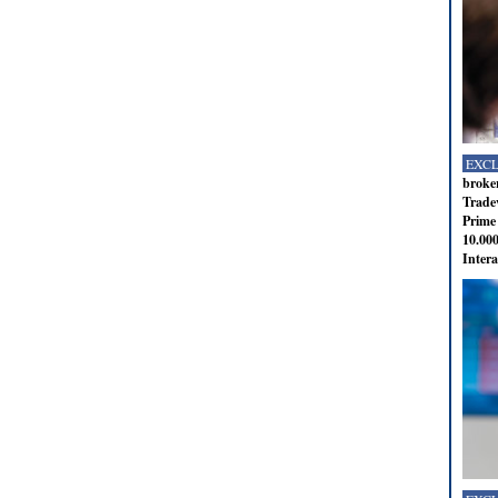
EXC
broker
Tradev
Prime 
10.000
Intera