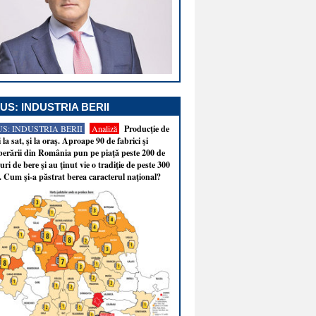
US: INDUSTRIA BERII
S: INDUSTRIA BERII
Analiză
Producţie de
i la sat, şi la oraş. Aproape 90 de fabrici şi
erării din România pun pe piaţă peste 200 de
ri de bere şi au ţinut vie o tradiţie de peste 300
. Cum şi-a păstrat berea caracterul naţional?