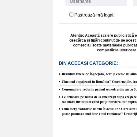
Pastrează-mă logat
Atenţie: Această scriere publicistică e
descărca şi tipări conţinut de pe acest 
comercial. Toate materialele publicat
completările ulterioare 
DIN ACEEASI CATEGORIE:
Branduri tinere de îngheţată, bere şi creme de alune
Cine mai angajează în România? Construcţiile, tra
Consumul s-a redus în primul semestru din an cu 5
Ce urmează pe Bursa de la Bucureşti după creşterea
fac marii investitori când piaţa bursieră este supr
Cum merg vânzările de vin în acest an? Care sunt s
poate promova mai bine vinul românesc? Urmăriţi Z