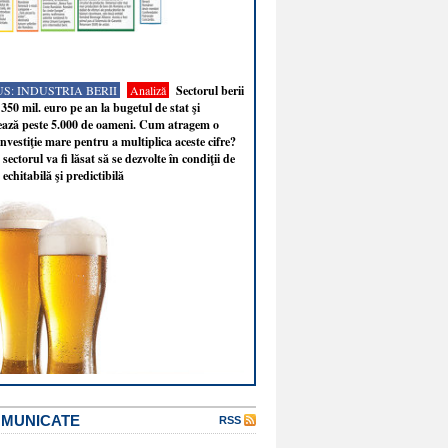
S: INDUSTRIA BERII
Analiză
Sectorul berii
350 mil. euro pe an la bugetul de stat şi
ează peste 5.000 de oameni. Cum atragem o
nvestiţie mare pentru a multiplica aceste cifre?
sectorul va fi lăsat să se dezvolte în condiţii de
 echitabilă şi predictibilă
OMUNICATE
RSS