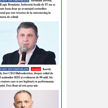
LUSIV ZFCORPORATE
Iustinian Şovrea,
Logic România: Industria locală de IT nu se
ate baza doar pe avantajul costurilor;
rul pas este trecerea de la outsourcing la
tarea de soluţii
LUSIV ZFCORPORATE
Analiză
Karoly
y, fost CEO Hidroelectrica, despre raliul de
 acţiunilor H2O şi evaluarea de 90 mld. lei:
 creştere care n-are legătură cu performanţa
iei. Free float-ul este prea mic