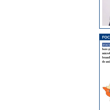
FOC
FOCU
bere ş
microb
brandu
de ani