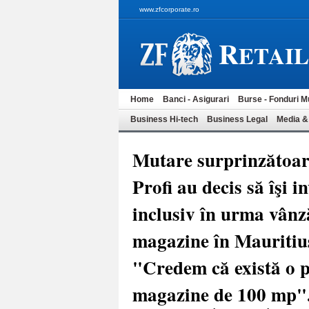
www.zfcorporate.ro
R
ETAI
Home
Banci - Asigurari
Burse - Fonduri M
Business Hi-tech
Business Legal
Media &
Mutare surprinzătoare
Profi au decis să îşi 
inclusiv în urma vânză
magazine în Mauritiu
"Credem că există o p
magazine de 100 mp"