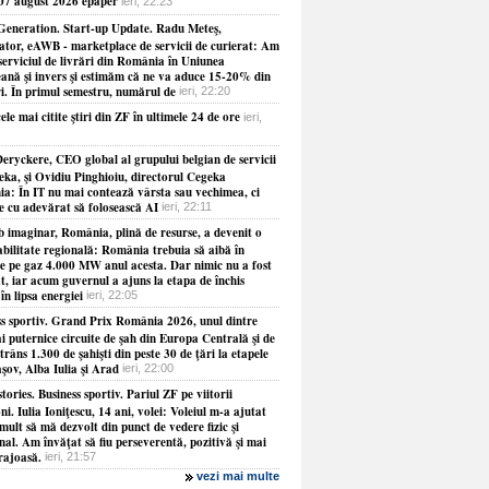
 07 august 2026 epaper
ieri, 22:23
Generation. Start-up Update. Radu Meteş,
ator, eAWB - marketplace de servicii de curierat: Am
serviciul de livrări din România în Uniunea
ană şi invers şi estimăm că ne va aduce 15-20% din
ri. În primul semestru, numărul de
ieri, 22:20
ele mai citite ştiri din ZF în ultimele 24 de ore
ieri,
eryckere, CEO global al grupului belgian de servicii
eka, şi Ovidiu Pinghioiu, directorul Cegeka
a: În IT nu mai contează vârsta sau vechimea, ci
ie cu adevărat să folosească AI
ieri, 22:11
b imaginar, România, plină de resurse, a devenit o
abilitate regională: România trebuia să aibă în
le pe gaz 4.000 MW anul acesta. Dar nimic nu a fost
at, iar acum guvernul a ajuns la etapa de închis
 în lipsa energiei
ieri, 22:05
ss sportiv. Grand Prix România 2026, unul dintre
i puternice circuite de şah din Europa Centrală şi de
strâns 1.300 de şahişti din peste 30 de ţări la etapele
şov, Alba Iulia şi Arad
ieri, 22:00
tories. Business sportiv. Pariul ZF pe viitorii
i. Iulia Ioniţescu, 14 ani, volei: Voleiul m-a ajutat
mult să mă dezvolt din punct de vedere fizic şi
al. Am învăţat să fiu perseverentă, pozitivă şi mai
rajoasă.
ieri, 21:57
vezi mai multe