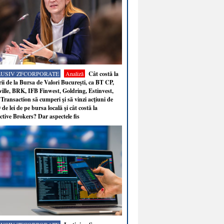
LUSIV ZFCORPORATE
Analiză
Cât costă la
ii de la Bursa de Valori Bucureşti, ca BT CP,
ille, BRK, IFB Finwest, Goldring, Estinvest,
Transaction să cumperi şi să vinzi acţiuni de
 de lei de pe bursa locală şi cât costă la
ctive Brokers? Dar aspectele fis