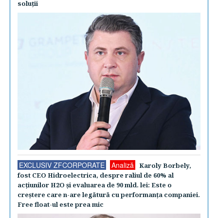
soluţii
EXCLUSIV ZFCORPORATE
Analiză
Karoly Borbely,
fost CEO Hidroelectrica, despre raliul de 60% al
acţiunilor H2O şi evaluarea de 90 mld. lei: Este o
creştere care n-are legătură cu performanţa companiei.
Free float-ul este prea mic