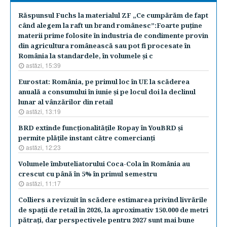
Răspunsul Fuchs la materialul ZF „Ce cumpărăm de fapt
când alegem la raft un brand românesc”:Foarte puţine
materii prime folosite în industria de condimente provin
din agricultura românească sau pot fi procesate în
România la standardele, în volumele şi c
astăzi, 15:39
Eurostat: România, pe primul loc în UE la scăderea
anuală a consumului în iunie şi pe locul doi la declinul
lunar al vânzărilor din retail
astăzi, 13:19
BRD extinde funcţionalităţile Ropay în YouBRD şi
permite plăţile instant către comercianţi
astăzi, 12:23
Volumele îmbuteliatorului Coca-Cola în România au
crescut cu până în 5% în primul semestru
astăzi, 11:17
Colliers a revizuit în scădere estimarea privind livrările
de spaţii de retail în 2026, la aproximativ 150.000 de metri
pătraţi, dar perspectivele pentru 2027 sunt mai bune