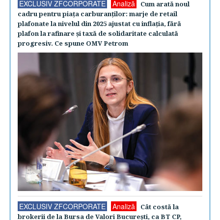
EXCLUSIV ZFCORPORATE
Analiză
Cum arată noul
cadru pentru piaţa carburanţilor: marje de retail
plafonate la nivelul din 2025 ajustat cu inflaţia, fără
plafon la rafinare şi taxă de solidaritate calculată
progresiv. Ce spune OMV Petrom
EXCLUSIV ZFCORPORATE
Analiză
Cât costă la
brokerii de la Bursa de Valori Bucureşti, ca BT CP,