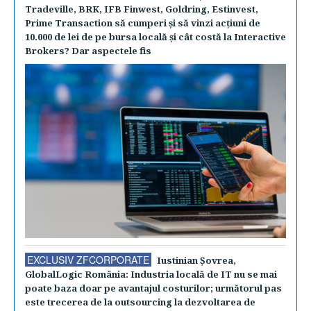
Tradeville, BRK, IFB Finwest, Goldring, Estinvest,
Prime Transaction să cumperi şi să vinzi acţiuni de
10.000 de lei de pe bursa locală şi cât costă la Interactive
Brokers? Dar aspectele fis
EXCLUSIV ZFCORPORATE
Iustinian Şovrea,
GlobalLogic România: Industria locală de IT nu se mai
poate baza doar pe avantajul costurilor; următorul pas
este trecerea de la outsourcing la dezvoltarea de