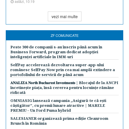
astăzi, 10:19
vezi mai multe
ZF COMUNICATE
Peste 300 de companii s-au înscris până acum în
Business Forward, program dedicat adopției
inteligenței artificiale în IMM-uri
SelfPay accelerează dezvoltarea super-app-ului
românesc SelfPay Now prin cea mai amplă extindere a
portofoliului de servicii de până acum
𝐀𝐍𝐀𝐋𝐈𝐙𝐀 𝐍𝐨𝐫𝐭𝐡 𝐁𝐮𝐜𝐡𝐚𝐫𝐞𝐬𝐭 𝐈𝐧𝐯𝐞𝐬𝐭𝐦𝐞𝐧𝐭𝐬 | Blocajul de la ANCPI
încetinește piața, însă cererea pentru locuințe rămâne
ridicată
OMNIASIG lansează campania „Asigură-te că ești
câștigător”, cu premii lunare atractive | MARELE
PREMIU – Un Ford Puma hybrid
SALESIANER organizează prima ediție Cleanroom
Brunch în România