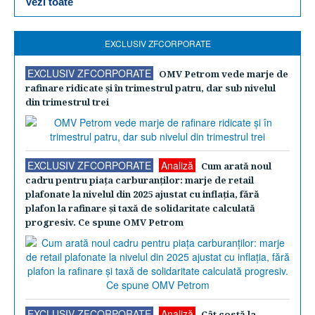
Vezi toate
EXCLUSIV ZFCORPORATE
EXCLUSIV ZFCORPORATE
OMV Petrom vede marje de
rafinare ridicate şi în trimestrul patru, dar sub nivelul
din trimestrul trei
EXCLUSIV ZFCORPORATE
Analiză
Cum arată noul
cadru pentru piaţa carburanţilor: marje de retail
plafonate la nivelul din 2025 ajustat cu inflaţia, fără
plafon la rafinare şi taxă de solidaritate calculată
progresiv. Ce spune OMV Petrom
EXCLUSIV ZFCORPORATE
Analiză
Cât costă la