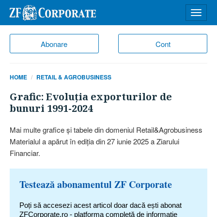
Desch
meniu
Abonare
Cont
HOME
RETAIL & AGROBUSINESS
Grafic: Evoluţia exporturilor de
bunuri 1991-2024
Mai multe grafice şi tabele din domeniul Retail&Agrobusiness
Materialul a apărut în ediţia din 27 iunie 2025 a Ziarului
Financiar.
Testează abonamentul ZF Corporate
Poți să accesezi acest articol doar dacă ești abonat
ZFCorporate.ro - platforma completă de informație