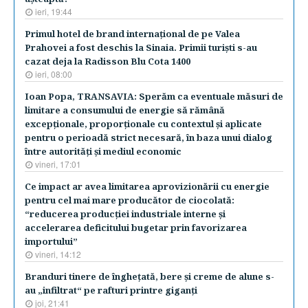
ieri, 19:44
​Primul hotel de brand internaţional de pe Valea
Prahovei a fost deschis la Sinaia. Primii turişti s-au
cazat deja la Radisson Blu Cota 1400
ieri, 08:00
Ioan Popa, TRANSAVIA: Sperăm ca eventuale măsuri de
limitare a consumului de energie să rămână
excepţionale, proporţionale cu contextul şi aplicate
pentru o perioadă strict necesară, în baza unui dialog
între autorităţi şi mediul economic
vineri, 17:01
Ce impact ar avea limitarea aprovizionării cu energie
pentru cel mai mare producător de ciocolată:
“reducerea producţiei industriale interne şi
accelerarea deficitului bugetar prin favorizarea
importului”
vineri, 14:12
Branduri tinere de îngheţată, bere şi creme de alune s-
au „infiltrat“ pe rafturi printre giganţi
joi, 21:41