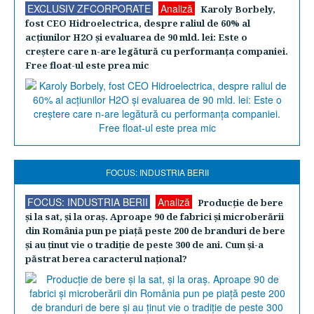
EXCLUSIV ZFCORPORATE
Analiză
Karoly Borbely,
fost CEO Hidroelectrica, despre raliul de 60% al
acţiunilor H2O şi evaluarea de 90 mld. lei: Este o
creştere care n-are legătură cu performanţa companiei.
Free float-ul este prea mic
FOCUS: INDUSTRIA BERII
FOCUS: INDUSTRIA BERII
Analiză
Producţie de bere
şi la sat, şi la oraş. Aproape 90 de fabrici şi microberării
din România pun pe piaţă peste 200 de branduri de bere
şi au ţinut vie o tradiţie de peste 300 de ani. Cum şi-a
păstrat berea caracterul naţional?