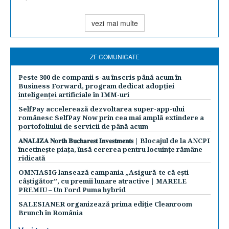
vezi mai multe
ZF COMUNICATE
Peste 300 de companii s-au înscris până acum în
Business Forward, program dedicat adopției
inteligenței artificiale în IMM-uri
SelfPay accelerează dezvoltarea super-app-ului
românesc SelfPay Now prin cea mai amplă extindere a
portofoliului de servicii de până acum
𝐀𝐍𝐀𝐋𝐈𝐙𝐀 𝐍𝐨𝐫𝐭𝐡 𝐁𝐮𝐜𝐡𝐚𝐫𝐞𝐬𝐭 𝐈𝐧𝐯𝐞𝐬𝐭𝐦𝐞𝐧𝐭𝐬 | Blocajul de la ANCPI
încetinește piața, însă cererea pentru locuințe rămâne
ridicată
OMNIASIG lansează campania „Asigură-te că ești
câștigător”, cu premii lunare atractive | MARELE
PREMIU – Un Ford Puma hybrid
SALESIANER organizează prima ediție Cleanroom
Brunch în România