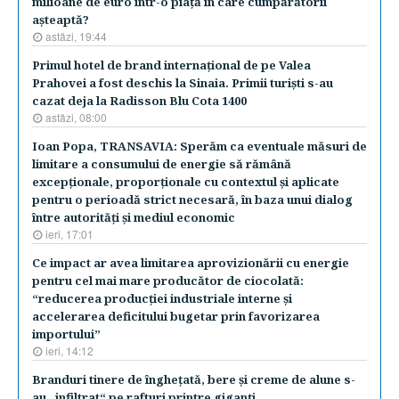
milioane de euro într-o piaţă în care cumpărătorii
aşteaptă?
astăzi, 19:44
​Primul hotel de brand internaţional de pe Valea
Prahovei a fost deschis la Sinaia. Primii turişti s-au
cazat deja la Radisson Blu Cota 1400
astăzi, 08:00
Ioan Popa, TRANSAVIA: Sperăm ca eventuale măsuri de
limitare a consumului de energie să rămână
excepţionale, proporţionale cu contextul şi aplicate
pentru o perioadă strict necesară, în baza unui dialog
între autorităţi şi mediul economic
ieri, 17:01
Ce impact ar avea limitarea aprovizionării cu energie
pentru cel mai mare producător de ciocolată:
“reducerea producţiei industriale interne şi
accelerarea deficitului bugetar prin favorizarea
importului”
ieri, 14:12
Branduri tinere de îngheţată, bere şi creme de alune s-
au „infiltrat“ pe rafturi printre giganţi