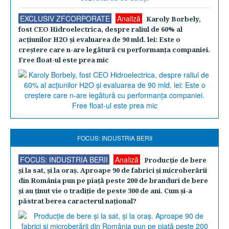
EXCLUSIV ZFCORPORATE
Analiză
Karoly Borbely,
fost CEO Hidroelectrica, despre raliul de 60% al
acţiunilor H2O şi evaluarea de 90 mld. lei: Este o
creştere care n-are legătură cu performanţa companiei.
Free float-ul este prea mic
FOCUS: INDUSTRIA BERII
FOCUS: INDUSTRIA BERII
Analiză
Producţie de bere
şi la sat, şi la oraş. Aproape 90 de fabrici şi microberării
din România pun pe piaţă peste 200 de branduri de bere
şi au ţinut vie o tradiţie de peste 300 de ani. Cum şi-a
păstrat berea caracterul naţional?