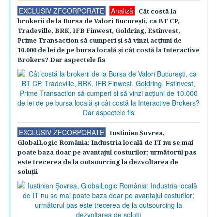
EXCLUSIV ZFCORPORATE
Analiză
Cât costă la
brokerii de la Bursa de Valori Bucureşti, ca BT CP,
Tradeville, BRK, IFB Finwest, Goldring, Estinvest,
Prime Transaction să cumperi şi să vinzi acţiuni de
10.000 de lei de pe bursa locală şi cât costă la Interactive
Brokers? Dar aspectele fis
EXCLUSIV ZFCORPORATE
Iustinian Şovrea,
GlobalLogic România: Industria locală de IT nu se mai
poate baza doar pe avantajul costurilor; următorul pas
este trecerea de la outsourcing la dezvoltarea de
soluţii