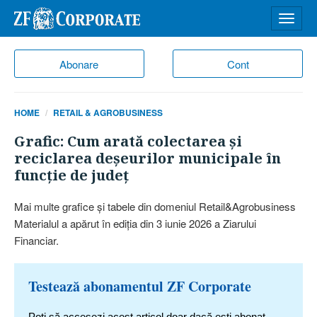
Desch
meniu
Abonare
Cont
HOME
RETAIL & AGROBUSINESS
Grafic: Cum arată colectarea şi
reciclarea deşeurilor municipale în
funcţie de judeţ
Mai multe grafice şi tabele din domeniul Retail&Agrobusiness
Materialul a apărut în ediţia din 3 iunie 2026 a Ziarului
Financiar.
Testează abonamentul ZF Corporate
Poți să accesezi acest articol doar dacă ești abonat