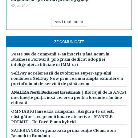
joi, 21:41
vezi mai multe
ZF COMUNICATE
Peste 300 de companii s-au înscris până acum în
Business Forward, program dedicat adopției
inteligenței artificiale în IMM-uri
SelfPay accelerează dezvoltarea super-app-ului
românesc SelfPay Now prin cea mai amplă extindere a
portofoliului de servicii de până acum
𝐀𝐍𝐀𝐋𝐈𝐙𝐀 𝐍𝐨𝐫𝐭𝐡 𝐁𝐮𝐜𝐡𝐚𝐫𝐞𝐬𝐭 𝐈𝐧𝐯𝐞𝐬𝐭𝐦𝐞𝐧𝐭𝐬 | Blocajul de la ANCPI
încetinește piața, însă cererea pentru locuințe rămâne
ridicată
OMNIASIG lansează campania „Asigură-te că ești
câștigător”, cu premii lunare atractive | MARELE
PREMIU – Un Ford Puma hybrid
SALESIANER organizează prima ediție Cleanroom
Brunch în România