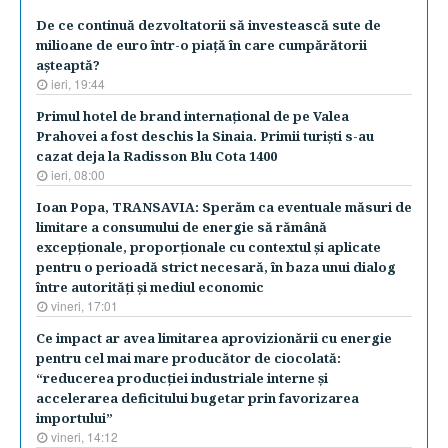
De ce continuă dezvoltatorii să investească sute de
milioane de euro într-o piaţă în care cumpărătorii
aşteaptă?
ieri, 19:44
​Primul hotel de brand internaţional de pe Valea
Prahovei a fost deschis la Sinaia. Primii turişti s-au
cazat deja la Radisson Blu Cota 1400
ieri, 08:00
Ioan Popa, TRANSAVIA: Sperăm ca eventuale măsuri de
limitare a consumului de energie să rămână
excepţionale, proporţionale cu contextul şi aplicate
pentru o perioadă strict necesară, în baza unui dialog
între autorităţi şi mediul economic
vineri, 17:01
Ce impact ar avea limitarea aprovizionării cu energie
pentru cel mai mare producător de ciocolată:
“reducerea producţiei industriale interne şi
accelerarea deficitului bugetar prin favorizarea
importului”
vineri, 14:12