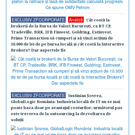
EXCLUSIV ZFCORPORATE
Analiză
Cât costă la
brokerii de la Bursa de Valori Bucureşti, ca BT CP,
Tradeville, BRK, IFB Finwest, Goldring, Estinvest,
Prime Transaction să cumperi şi să vinzi acţiuni de
10.000 de lei de pe bursa locală şi cât costă la Interactive
Brokers? Dar aspectele fis
EXCLUSIV ZFCORPORATE
Iustinian Şovrea,
GlobalLogic România: Industria locală de IT nu se mai
poate baza doar pe avantajul costurilor; următorul pas
este trecerea de la outsourcing la dezvoltarea de
soluţii