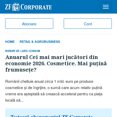
Desch
meniu
Abonare
Cont
HOME
RETAIL & AGROBUSINESS
BUNURI DE LARG CONSUM
Anuarul Cei mai mari jucători din
economie 2026. Cosmetice. Mai puţină
frumuseţe?
Românii cheltuie anual circa 1 mld. euro pe produse
cosmetice şi de îngrijire, o sumă care acum relativ puţină
vreme era aşteptată să crească accelerat pentru ca piaţa
locală să...
Testează abonamentul ZF Corporate