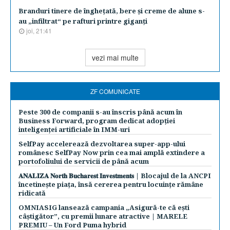
Branduri tinere de îngheţată, bere şi creme de alune s-
au „infiltrat“ pe rafturi printre giganţi
joi, 21:41
vezi mai multe
ZF COMUNICATE
Peste 300 de companii s-au înscris până acum în
Business Forward, program dedicat adopției
inteligenței artificiale în IMM-uri
SelfPay accelerează dezvoltarea super-app-ului
românesc SelfPay Now prin cea mai amplă extindere a
portofoliului de servicii de până acum
𝐀𝐍𝐀𝐋𝐈𝐙𝐀 𝐍𝐨𝐫𝐭𝐡 𝐁𝐮𝐜𝐡𝐚𝐫𝐞𝐬𝐭 𝐈𝐧𝐯𝐞𝐬𝐭𝐦𝐞𝐧𝐭𝐬 | Blocajul de la ANCPI
încetinește piața, însă cererea pentru locuințe rămâne
ridicată
OMNIASIG lansează campania „Asigură-te că ești
câștigător”, cu premii lunare atractive | MARELE
PREMIU – Un Ford Puma hybrid