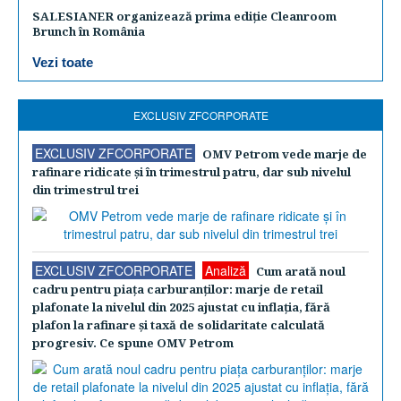
SALESIANER organizează prima ediție Cleanroom
Brunch în România
Vezi toate
EXCLUSIV ZFCORPORATE
EXCLUSIV ZFCORPORATE
OMV Petrom vede marje de
rafinare ridicate şi în trimestrul patru, dar sub nivelul
din trimestrul trei
EXCLUSIV ZFCORPORATE
Analiză
Cum arată noul
cadru pentru piaţa carburanţilor: marje de retail
plafonate la nivelul din 2025 ajustat cu inflaţia, fără
plafon la rafinare şi taxă de solidaritate calculată
progresiv. Ce spune OMV Petrom