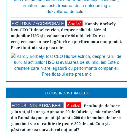
EXCLUSIV ZFCORPORATE
Analiză
Karoly Borbely,
fost CEO Hidroelectrica, despre raliul de 60% al
acţiunilor H2O şi evaluarea de 90 mld. lei: Este o
creştere care n-are legătură cu performanţa companiei.
Free float-ul este prea mic
FOCUS: INDUSTRIA BERII
FOCUS: INDUSTRIA BERII
Analiză
Producţie de bere
şi la sat, şi la oraş. Aproape 90 de fabrici şi microberării
din România pun pe piaţă peste 200 de branduri de bere
şi au ţinut vie o tradiţie de peste 300 de ani. Cum şi-a
păstrat berea caracterul naţional?