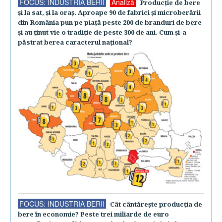
FOCUS: INDUSTRIA BERII
Analiză
Producţie de bere
şi la sat, şi la oraş. Aproape 90 de fabrici şi microberării
din România pun pe piaţă peste 200 de branduri de bere
şi au ţinut vie o tradiţie de peste 300 de ani. Cum şi-a
păstrat berea caracterul naţional?
FOCUS: INDUSTRIA BERII
Cât cântăreşte producţia de
bere în economie? Peste trei miliarde de euro