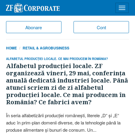
Desch
meniu
Abonare
Cont
HOME
RETAIL & AGROBUSINESS
ALFABETUL PRODUCŢIEI LOCALE. CE MAI PRODUCEM ÎN ROMÂNIA?
Alfabetul producţiei locale. ZF
organizează vineri, 29 mai, conferinţa
anuală dedicată industriei locale. Până
atunci scriem zi de zi alfabetul
producţiei locale. Ce mai producem în
România? Ce fabrici avem?
În seria alfabetizării producţiei româneşti, literele „D“ şi „E“
aduc în prim-plan domenii diverse, de la tehnologie până la
produse ali­men­tare şi bunuri de consum. Un...