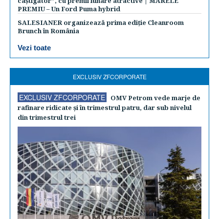
câștigător”, cu premii lunare atractive | MARELE
PREMIU – Un Ford Puma hybrid
SALESIANER organizează prima ediție Cleanroom
Brunch în România
Vezi toate
EXCLUSIV ZFCORPORATE
EXCLUSIV ZFCORPORATE
OMV Petrom vede marje de
rafinare ridicate şi în trimestrul patru, dar sub nivelul
din trimestrul trei