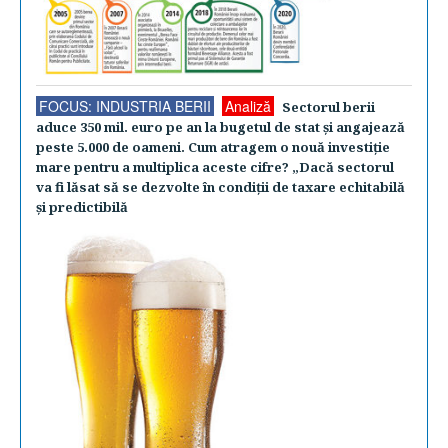
FOCUS: INDUSTRIA BERII
Analiză
Sectorul berii
aduce 350 mil. euro pe an la bugetul de stat şi angajează
peste 5.000 de oameni. Cum atragem o nouă investiţie
mare pentru a multiplica aceste cifre? „Dacă sectorul
va fi lăsat să se dezvolte în condiţii de taxare echitabilă
şi predictibilă