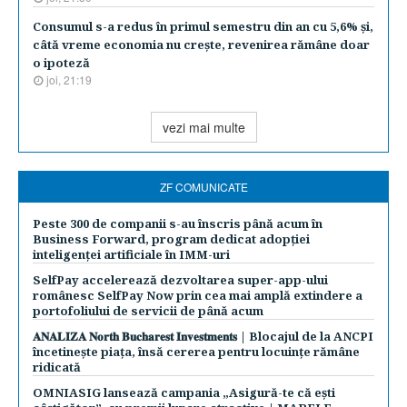
Consumul s-a redus în primul semestru din an cu 5,6% şi,
câtă vreme economia nu creşte, revenirea rămâne doar
o ipoteză
joi, 21:19
vezi mai multe
ZF COMUNICATE
Peste 300 de companii s-au înscris până acum în
Business Forward, program dedicat adopției
inteligenței artificiale în IMM-uri
SelfPay accelerează dezvoltarea super-app-ului
românesc SelfPay Now prin cea mai amplă extindere a
portofoliului de servicii de până acum
𝐀𝐍𝐀𝐋𝐈𝐙𝐀 𝐍𝐨𝐫𝐭𝐡 𝐁𝐮𝐜𝐡𝐚𝐫𝐞𝐬𝐭 𝐈𝐧𝐯𝐞𝐬𝐭𝐦𝐞𝐧𝐭𝐬 | Blocajul de la ANCPI
încetinește piața, însă cererea pentru locuințe rămâne
ridicată
OMNIASIG lansează campania „Asigură-te că ești