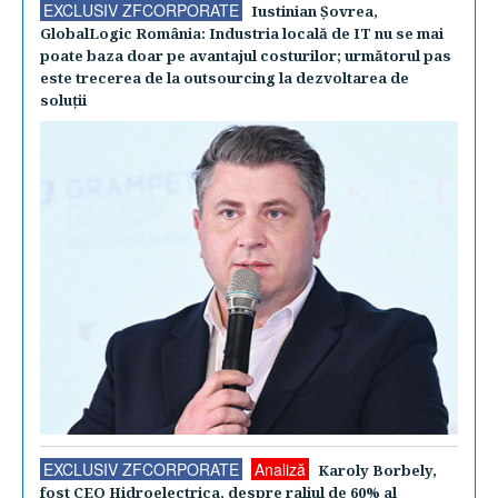
EXCLUSIV ZFCORPORATE
Iustinian Şovrea,
GlobalLogic România: Industria locală de IT nu se mai
poate baza doar pe avantajul costurilor; următorul pas
este trecerea de la outsourcing la dezvoltarea de
soluţii
EXCLUSIV ZFCORPORATE
Analiză
Karoly Borbely,
fost CEO Hidroelectrica, despre raliul de 60% al