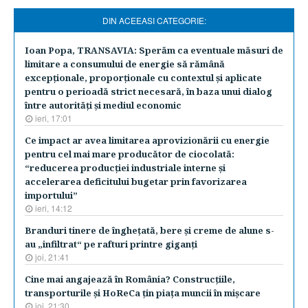
DIN ACEEASI CATEGORIE:
Ioan Popa, TRANSAVIA: Sperăm ca eventuale măsuri de
limitare a consumului de energie să rămână
excepţionale, proporţionale cu contextul şi aplicate
pentru o perioadă strict necesară, în baza unui dialog
între autorităţi şi mediul economic
ieri, 17:01
Ce impact ar avea limitarea aprovizionării cu energie
pentru cel mai mare producător de ciocolată:
“reducerea producţiei industriale interne şi
accelerarea deficitului bugetar prin favorizarea
importului”
ieri, 14:12
Branduri tinere de îngheţată, bere şi creme de alune s-
au „infiltrat“ pe rafturi printre giganţi
joi, 21:41
Cine mai angajează în România? Construcţiile,
transporturile şi HoReCa ţin piaţa muncii în mişcare
joi, 21:30