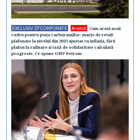
EXCLUSIV ZFCORPORATE
Analiză
Cum arată noul
cadru pentru piaţa carburanţilor: marje de retail
plafonate la nivelul din 2025 ajustat cu inflaţia, fără
plafon la rafinare şi taxă de solidaritate calculată
progresiv. Ce spune OMV Petrom