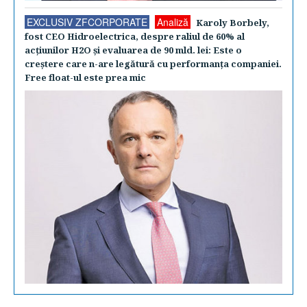
EXCLUSIV ZFCORPORATE
Analiză
Karoly Borbely,
fost CEO Hidroelectrica, despre raliul de 60% al
acţiunilor H2O şi evaluarea de 90 mld. lei: Este o
creştere care n-are legătură cu performanţa companiei.
Free float-ul este prea mic