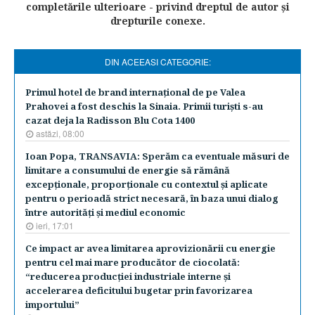
completările ulterioare - privind dreptul de autor şi
drepturile conexe.
DIN ACEEASI CATEGORIE:
​Primul hotel de brand internaţional de pe Valea
Prahovei a fost deschis la Sinaia. Primii turişti s-au
cazat deja la Radisson Blu Cota 1400
astăzi, 08:00
Ioan Popa, TRANSAVIA: Sperăm ca eventuale măsuri de
limitare a consumului de energie să rămână
excepţionale, proporţionale cu contextul şi aplicate
pentru o perioadă strict necesară, în baza unui dialog
între autorităţi şi mediul economic
ieri, 17:01
Ce impact ar avea limitarea aprovizionării cu energie
pentru cel mai mare producător de ciocolată:
“reducerea producţiei industriale interne şi
accelerarea deficitului bugetar prin favorizarea
importului”