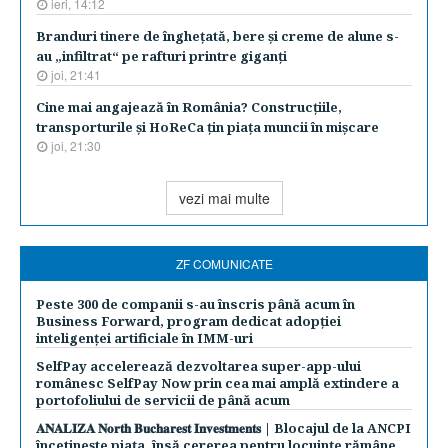
ieri, 14:12
Branduri tinere de îngheţată, bere şi creme de alune s-
au „infiltrat“ pe rafturi printre giganţi
joi, 21:41
Cine mai angajează în România? Construcţiile,
transporturile şi HoReCa ţin piaţa muncii în mişcare
joi, 21:30
vezi mai multe
ZF COMUNICATE
Peste 300 de companii s-au înscris până acum în
Business Forward, program dedicat adopției
inteligenței artificiale în IMM-uri
SelfPay accelerează dezvoltarea super-app-ului
românesc SelfPay Now prin cea mai amplă extindere a
portofoliului de servicii de până acum
𝐀𝐍𝐀𝐋𝐈𝐙𝐀 𝐍𝐨𝐫𝐭𝐡 𝐁𝐮𝐜𝐡𝐚𝐫𝐞𝐬𝐭 𝐈𝐧𝐯𝐞𝐬𝐭𝐦𝐞𝐧𝐭𝐬 | Blocajul de la ANCPI
încetinește piața, însă cererea pentru locuințe rămâne