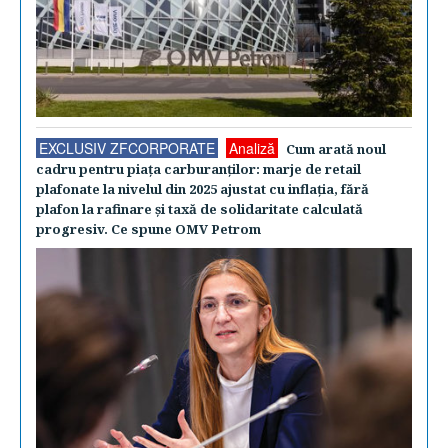
EXCLUSIV ZFCORPORATE
Analiză
Cum arată noul
cadru pentru piaţa carburanţilor: marje de retail
plafonate la nivelul din 2025 ajustat cu inflaţia, fără
plafon la rafinare şi taxă de solidaritate calculată
progresiv. Ce spune OMV Petrom