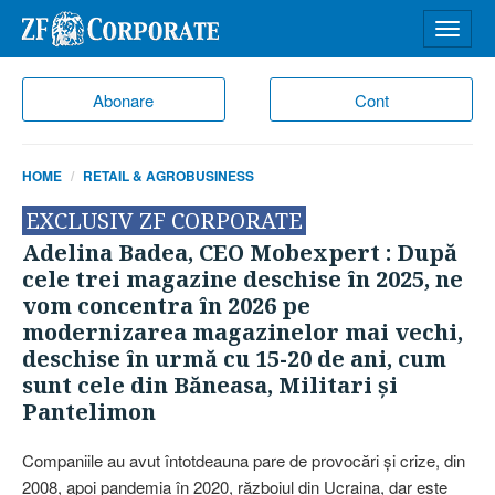
Desch
meniu
Abonare
Cont
HOME
RETAIL & AGROBUSINESS
EXCLUSIV ZF CORPORATE
Adelina Badea, CEO Mobexpert : După
cele trei magazine deschise în 2025, ne
vom concentra în 2026 pe
modernizarea magazinelor mai vechi,
deschise în urmă cu 15-20 de ani, cum
sunt cele din Băneasa, Militari şi
Pantelimon
Companiile au avut întotdeauna pare de provocări şi crize, din
2008, apoi pandemia în 2020, războiul din Ucraina, dar este