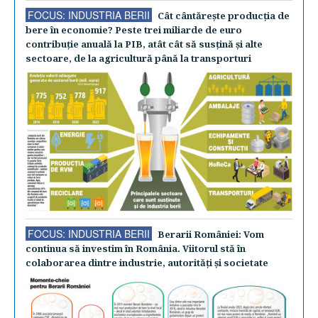
FOCUS: INDUSTRIA BERII
Cât cântăreşte producţia de
bere în economie? Peste trei miliarde de euro
contribuţie anuală la PIB, atât cât să susţină şi alte
sectoare, de la agricultură până la transporturi
FOCUS: INDUSTRIA BERII
Berarii României: Vom
continua să investim în România. Viitorul stă în
colaborarea dintre industrie, autorităţi şi societate