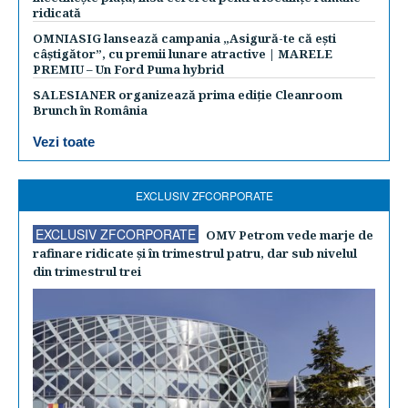
ridicată
OMNIASIG lansează campania „Asigură-te că ești
câștigător”, cu premii lunare atractive | MARELE
PREMIU – Un Ford Puma hybrid
SALESIANER organizează prima ediție Cleanroom
Brunch în România
Vezi toate
EXCLUSIV ZFCORPORATE
EXCLUSIV ZFCORPORATE
OMV Petrom vede marje de
rafinare ridicate şi în trimestrul patru, dar sub nivelul
din trimestrul trei