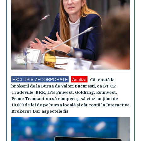
EXCLUSIV ZFCORPORATE
Analiză
Cât costă la
brokerii de la Bursa de Valori Bucureşti, ca BT CP,
Tradeville, BRK, IFB Finwest, Goldring, Estinvest,
Prime Transaction să cumperi şi să vinzi acţiuni de
10.000 de lei de pe bursa locală şi cât costă la Interactive
Brokers? Dar aspectele fis