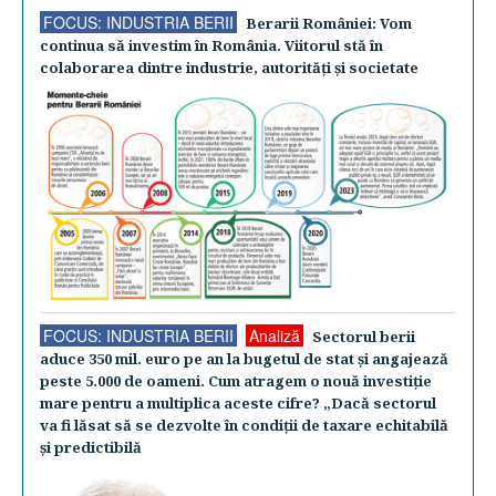
FOCUS: INDUSTRIA BERII
Berarii României: Vom
continua să investim în România. Viitorul stă în
colaborarea dintre industrie, autorităţi şi societate
FOCUS: INDUSTRIA BERII
Analiză
Sectorul berii
aduce 350 mil. euro pe an la bugetul de stat şi angajează
peste 5.000 de oameni. Cum atragem o nouă investiţie
mare pentru a multiplica aceste cifre? „Dacă sectorul
va fi lăsat să se dezvolte în condiţii de taxare echitabilă
şi predictibilă