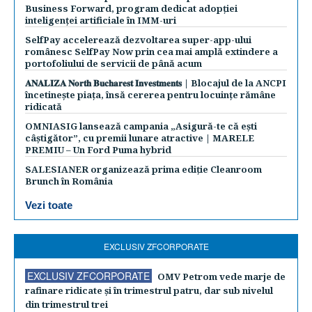
Business Forward, program dedicat adopției
inteligenței artificiale în IMM-uri
SelfPay accelerează dezvoltarea super-app-ului
românesc SelfPay Now prin cea mai amplă extindere a
portofoliului de servicii de până acum
𝐀𝐍𝐀𝐋𝐈𝐙𝐀 𝐍𝐨𝐫𝐭𝐡 𝐁𝐮𝐜𝐡𝐚𝐫𝐞𝐬𝐭 𝐈𝐧𝐯𝐞𝐬𝐭𝐦𝐞𝐧𝐭𝐬 | Blocajul de la ANCPI
încetinește piața, însă cererea pentru locuințe rămâne
ridicată
OMNIASIG lansează campania „Asigură-te că ești
câștigător”, cu premii lunare atractive | MARELE
PREMIU – Un Ford Puma hybrid
SALESIANER organizează prima ediție Cleanroom
Brunch în România
Vezi toate
EXCLUSIV ZFCORPORATE
EXCLUSIV ZFCORPORATE
OMV Petrom vede marje de
rafinare ridicate şi în trimestrul patru, dar sub nivelul
din trimestrul trei