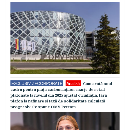
EXCLUSIV ZFCORPORATE
Analiză
Cum arată noul
cadru pentru piaţa carburanţilor: marje de retail
plafonate la nivelul din 2025 ajustat cu inflaţia, fără
plafon la rafinare şi taxă de solidaritate calculată
progresiv. Ce spune OMV Petrom