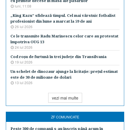
cu primele decese în masă ale păsărilor
luni, 11:08
„King Kazu” sfidează timpul. Cel mai vârstnic fotbalist
profesionist din lume a marcat la 59 de ani
26 iul 2026
Ce le transmite Radu Marinescu celor care au protestat
împotriva OUG 13
24 iul 2026
Cod roşu de furtună în trei judeţe din Transilvania
19 iul 2026
Un schelet de dinozaur ajunge la licitaţie: preţul estimat
este de 30 de milioane de dolari
13 iul 2026
vezi mai multe
ZF COMUNICATE
Peste 300 de companii s-au înscris până acum în