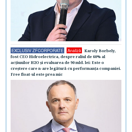
EXCLUSIV ZFCORPORATE
Analiză
Karoly Borbely,
fost CEO Hidroelectrica, despre raliul de 60% al
acţiunilor H2O şi evaluarea de 90 mld. lei: Este o
creştere care n-are legătură cu performanţa companiei.
Free float-ul este prea mic