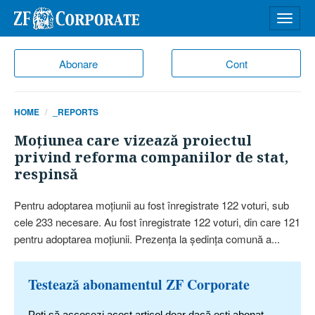
Desch
meniu
Abonare
Cont
HOME
_REPORTS
Moţiunea care vizează proiectul
privind reforma companiilor de stat,
respinsă
Pentru adoptarea moţiunii au fost înregistrate 122 voturi, sub
cele 233 necesare. Au fost înregistrate 122 voturi, din care 121
pentru adoptarea moţiunii. Prezenţa la şedinţa comună a...
Testează abonamentul ZF Corporate
Poți să accesezi acest articol doar dacă ești abonat