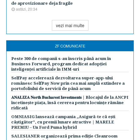
de aprovizionare deja fragile
astăzi, 20:34
vezi mai multe
ZF COMUNICATE
Peste 300 de companii s-au înscris până acum în
Business Forward, program dedicat adopției
inteligenței artificiale în IMM-uri
SelfPay accelerează dezvoltarea super-app-ului
românesc SelfPay Now prin cea mai amplă extindere a
portofoliului de servicii de până acum
𝐀𝐍𝐀𝐋𝐈𝐙𝐀 𝐍𝐨𝐫𝐭𝐡 𝐁𝐮𝐜𝐡𝐚𝐫𝐞𝐬𝐭 𝐈𝐧𝐯𝐞𝐬𝐭𝐦𝐞𝐧𝐭𝐬 | Blocajul de la ANCPI
încetinește piața, însă cererea pentru locuințe rămâne
ridicată
OMNIASIG lansează campania „Asigură-te că ești
câștigător”, cu premii lunare atractive | MARELE
PREMIU – Un Ford Puma hybrid
SALESIANER organizează prima ediție Cleanroom