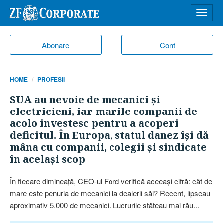
Desch
meniu
Abonare
Cont
HOME
PROFESII
SUA au nevoie de mecanici şi
electricieni, iar marile companii de
acolo investesc pentru a acoperi
deficitul. În Europa, statul danez îşi dă
mâna cu companii, colegii şi sindicate
în acelaşi scop
În fiecare dimineaţă, CEO-ul Ford verifică aceeaşi cifră: cât de
mare este penuria de mecanici la dealerii săi? Recent, lipseau
aproximativ 5.000 de mecanici. Lucrurile stăteau mai rău...