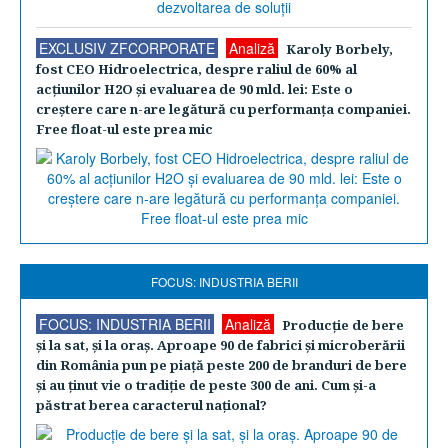
EXCLUSIV ZFCORPORATE
Analiză
Karoly Borbely,
fost CEO Hidroelectrica, despre raliul de 60% al
acţiunilor H2O şi evaluarea de 90 mld. lei: Este o
creştere care n-are legătură cu performanţa companiei.
Free float-ul este prea mic
FOCUS: INDUSTRIA BERII
FOCUS: INDUSTRIA BERII
Analiză
Producţie de bere
şi la sat, şi la oraş. Aproape 90 de fabrici şi microberării
din România pun pe piaţă peste 200 de branduri de bere
şi au ţinut vie o tradiţie de peste 300 de ani. Cum şi-a
păstrat berea caracterul naţional?