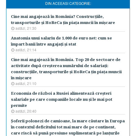
DIN ACEEASI CATEGORIE:
Cine mai angajează în România? Construcţiile,
transporturile şi HoReCa ţin piaţa muncii în mişcare
astăzi, 21:30
Anatomia unui salariu de 1.000 de euro net: cum se
împart banii între angajaţi şi stat
astăzi, 21:14
Cine mai angajează în România. Top 20 de sectoare de
activitate după creşterea numărului de salariaţi:
construcţiile, transporturile şi HoReCa ţin piaţa muncii
în mişcare
astăzi, 21:10
Economia de război a Rusiei alimentează creşteri
salariale pe care companiile locale nu şi le mai pot
permite
astăzi, 20:40
Şoferii polonezi de camioane, la mare căutare în Europa
în contextul deficitului tot mai mare de pe continent,
care riscă să pună presiune suplimentară pe lanţurile