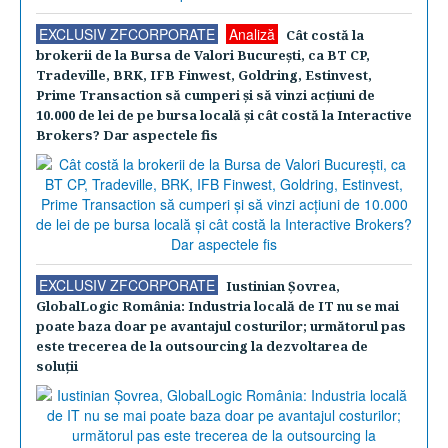
EXCLUSIV ZFCORPORATE
Analiză
Cât costă la
brokerii de la Bursa de Valori Bucureşti, ca BT CP,
Tradeville, BRK, IFB Finwest, Goldring, Estinvest,
Prime Transaction să cumperi şi să vinzi acţiuni de
10.000 de lei de pe bursa locală şi cât costă la Interactive
Brokers? Dar aspectele fis
EXCLUSIV ZFCORPORATE
Iustinian Şovrea,
GlobalLogic România: Industria locală de IT nu se mai
poate baza doar pe avantajul costurilor; următorul pas
este trecerea de la outsourcing la dezvoltarea de
soluţii