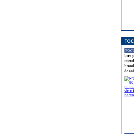
FOC
FOCU
bere ş
microb
brandu
de ani