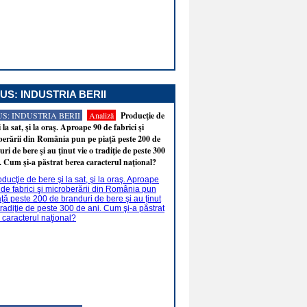
US: INDUSTRIA BERII
S: INDUSTRIA BERII
Analiză
Producţie de
i la sat, şi la oraş. Aproape 90 de fabrici şi
erării din România pun pe piaţă peste 200 de
ri de bere şi au ţinut vie o tradiţie de peste 300
. Cum şi-a păstrat berea caracterul naţional?