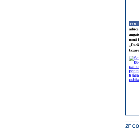
FOCU
aduce 
angaj
nouă i
„Dacă 
taxare
ZF C