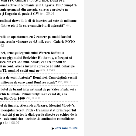
 elen PPC cumpără tot ce prinde: După ce a
ţionat active în România şi în Ungaria, PPC cumpără
anie germană din energie, care are proiecte în
a şi Ungaria de peste 2 GW
ieri, 20:01
ontinuă dezvoltatorii să investească sute de milioane
o într-o piaţă în care cumpărătorii aşteaptă?
ieri,
ată un apartament cu 7 camere pe malul lacului
sca, scos la vânzare cu 4,5 mil. euro. Galerie FOTO
8:42
bel, urmaşul legendarului Warren Buffett la
erea gigantului Berkshire Hathaway, a început să
ască din cei 366 mld. dolari, cât are fondul de
ţii în cont. Abel a investit aproape 20 mld. dolari pe
în T2, punând capăt unei pe
ieri, 17:40
ia a devenit „bateria” României. Cum câştigă vecinii
e milioane de euro când Dunărea scade?
ieri, 08:09
 hotel de brand internaţional de pe Valea Prahovei a
schis la Sinaia. Primii turişti s-au cazat deja la
on Blu Cota 1400
ieri, 08:00
rul de finanţe, Alexandru Nazare: Mesajul Moody’s,
 mesajului recent Fitch - transmis atât prin raportul
t azi cât şi în toate dialogurile directe cu echipa de la
 - este unul clar: trebuie să continuăm consolidarea
şi r
ieri, 00:07
vezi mai multe