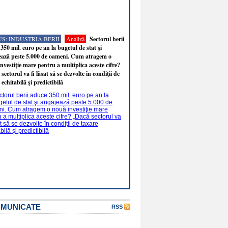
S: INDUSTRIA BERII
Analiză
Sectorul berii
350 mil. euro pe an la bugetul de stat şi
ează peste 5.000 de oameni. Cum atragem o
nvestiţie mare pentru a multiplica aceste cifre?
sectorul va fi lăsat să se dezvolte în condiţii de
 echitabilă şi predictibilă
OMUNICATE
RSS