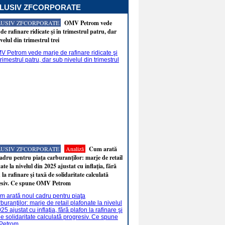
LUSIV ZFCORPORATE
LUSIV ZFCORPORATE
OMV Petrom vede
de rafinare ridicate şi în trimestrul patru, dar
velul din trimestrul trei
LUSIV ZFCORPORATE
Analiză
Cum arată
adru pentru piaţa carburanţilor: marje de retail
ate la nivelul din 2025 ajustat cu inflaţia, fără
 la rafinare şi taxă de solidaritate calculată
esiv. Ce spune OMV Petrom