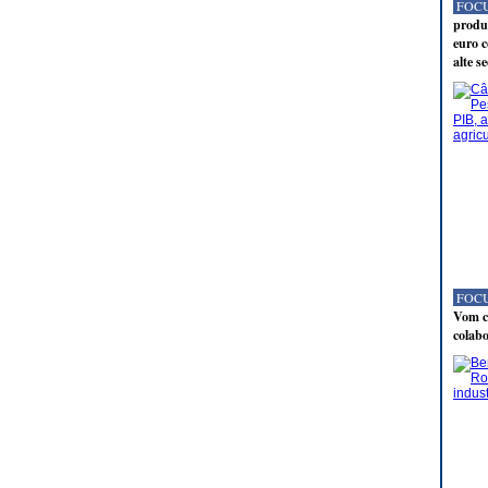
FOCU
produc
euro c
alte s
FOCU
Vom co
colabo