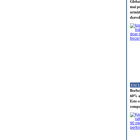
Global
mai po
următo
dezvol
EXC
Borbel
60% al
Este o
compan