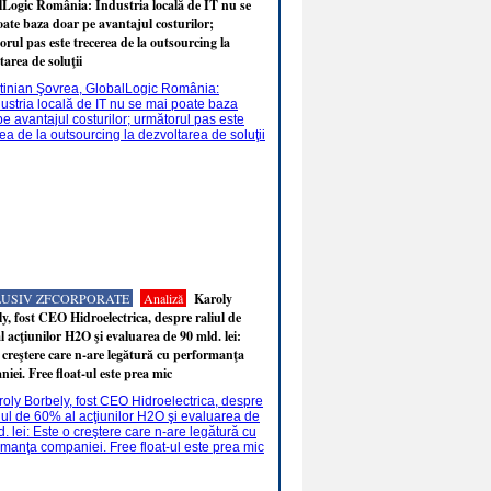
Logic România: Industria locală de IT nu se
ate baza doar pe avantajul costurilor;
rul pas este trecerea de la outsourcing la
tarea de soluţii
LUSIV ZFCORPORATE
Analiză
Karoly
y, fost CEO Hidroelectrica, despre raliul de
 acţiunilor H2O şi evaluarea de 90 mld. lei:
 creştere care n-are legătură cu performanţa
iei. Free float-ul este prea mic