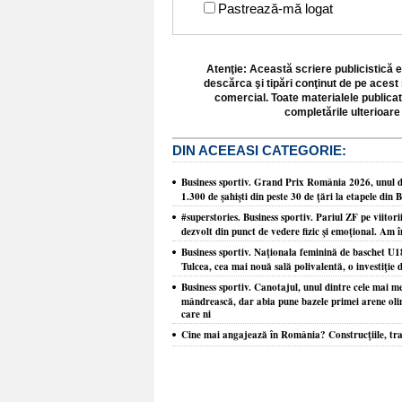
Pastrează-mă logat
Atenţie: Această scriere publicistică e
descărca şi tipări conţinut de pe acest 
comercial. Toate materialele publicat
completările ulterioare 
DIN ACEEASI CATEGORIE:
Business sportiv. Grand Prix România 2026, unul din
1.300 de şahişti din peste 30 de ţări la etapele din 
#superstories. Business sportiv. Pariul ZF pe viitori
dezvolt din punct de vedere fizic şi emoţional. Am î
Business sportiv. Naţionala feminină de baschet U1
Tulcea, cea mai nouă sală polivalentă, o investiţie d
Business sportiv. Canotajul, unul dintre cele mai m
mândrească, dar abia pune bazele primei arene olim
care ni
Cine mai angajează în România? Construcţiile, tra