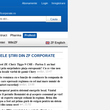
Abonamente
Login
Inregistrare
fcorporate.ro
truct
Pharma
Profesii
niei
WikiZF
ZF English
ELE ŞTIRI DIN ZF CORPORATE
test ZF. Chery Tiggo 9 CSH – Partea I: au luat
ii prin surprindere piaţa europeană? Cu ce vine nou
ţa locală vârful de gamă Chery
astăzi, 13:47
ste românca cu o funcţie de conducere în compania de
e care operează regiunea cu cel mai mare număr de
atori racordaţi
astăzi, 13:00
esperat pentru sistemul energetic local. Vântul
ic îi permite României să-şi acopere consumul pe vârf
r să exporte energie eoliană în regiune. Briza din
ea a fost azi prima gură de oxigen pentru un sistem
i din cauza secet
ieri, 21:52