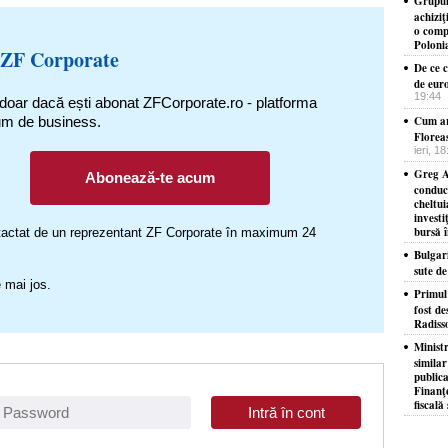
Grupul
achizi
o comp
Poloni
 ZF Corporate
De ce c
de eur
19:44
 doar dacă ești abonat ZFCorporate.ro - platforma
um de business.
Cum ar
Florea
ieri, 1
Greg A
Abonează-te acum
conduc
cheltui
investi
bursă 
ontactat de un reprezentant ZF Corporate în maximum 24
Bulgar
sute d
 mai jos.
​Primul
fost de
Radiss
Minist
similar
publica
Finanţe
fiscală 