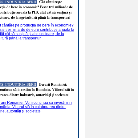
S: INDUSTRIA BERII
Cât cântăreşte
ţia de bere în economie? Peste trei miliarde de
ontribuţie anuală la PIB, atât cât să susţină şi
ectoare, de la agricultură până la transporturi
S: INDUSTRIA BERII
Berarii României:
ntinua să investim în România. Viitorul stă în
rarea dintre industrie, autorităţi şi societate