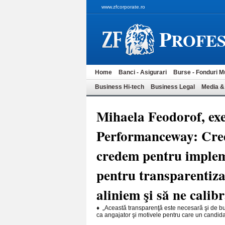
www.zfcorporate.ro
P
ROFES
Home
Banci - Asigurari
Burse - Fonduri M
Business Hi-tech
Business Legal
Media &
Mihaela Feodorof, exe
Performanceway: Cred
credem pentru implem
pentru transparentiza
aliniem şi să ne cali
♦ „Această transparenţă este necesară şi de bun
ca angajator şi motivele pentru care un candidat