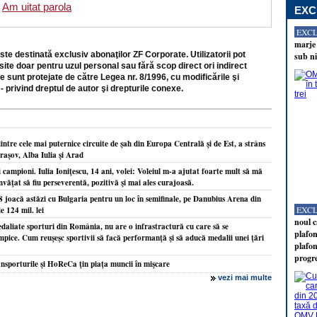
Am uitat parola
EXC
EXC
marje 
ste destinată exclusiv abonaţilor ZF Corporate. Utilizatorii pot
sub ni
site doar pentru uzul personal sau fără scop direct ori indirect
e sunt protejate de către Legea nr. 8/1996, cu modificările şi
- privind dreptul de autor şi drepturile conexe.
tre cele mai puternice circuite de şah din Europa Centrală şi de Est, a strâns
Braşov, Alba Iulia şi Arad
i campioni. Iulia Ioniţescu, 14 ani, volei: Voleiul m-a ajutat foarte mult să mă
nvăţat să fiu perseverentă, pozitivă şi mai ales curajoasă.
8 joacă astăzi cu Bulgaria pentru un loc în semifinale, pe Danubius Arena din
EXC
e 124 mil. lei
noul c
edaliate sporturi din România, nu are o infrastractură cu care să se
plafon
pice. Cum reuşeşc sportivii să facă performanţă şi să aducă medalii unei ţări
plafon
progr
nsporturile şi HoReCa ţin piaţa muncii în mişcare
vezi mai multe