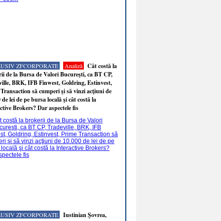
LUSIV ZFCORPORATE
Analiză
Cât costă la
ii de la Bursa de Valori Bucureşti, ca BT CP,
ille, BRK, IFB Finwest, Goldring, Estinvest,
Transaction să cumperi şi să vinzi acţiuni de
 de lei de pe bursa locală şi cât costă la
ctive Brokers? Dar aspectele fis
LUSIV ZFCORPORATE
Iustinian Şovrea,