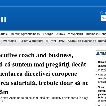
z
II
utuale
Retail&Agrobusiness
Energie
Auto & Transporturi
Business Cons
 Advertising
Turism & Hoteluri
ZF Print
IMM
Atlasul de business al Româ
cutive coach and business,
ULTIM
 că suntem mai pregătiţi decât
Drive-
chinez
pe pia
entarea directivei europene
Cine e
energi
rea salarială, trebuie doar să ne
prosum
Noroc n
brăm
putern
şi chia
Dobrog
 simţ. Acolo unde nu se comunică clar, inclusiv poziţionarea în piaţă
în corz
 ar...