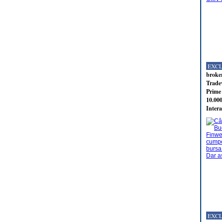
EXC
broker
Tradev
Prime 
10.000
Intera
EXC