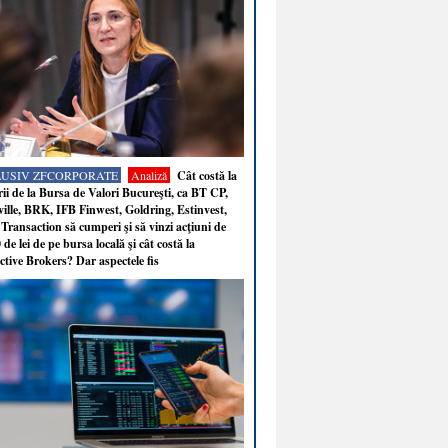
LUSIV ZFCORPORATE
Analiză
Cât costă la
ii de la Bursa de Valori Bucureşti, ca BT CP,
ille, BRK, IFB Finwest, Goldring, Estinvest,
Transaction să cumperi şi să vinzi acţiuni de
 de lei de pe bursa locală şi cât costă la
ctive Brokers? Dar aspectele fis