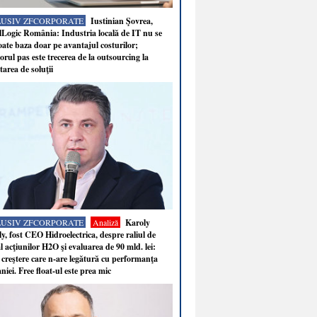
LUSIV ZFCORPORATE
Iustinian Şovrea,
Logic România: Industria locală de IT nu se
ate baza doar pe avantajul costurilor;
rul pas este trecerea de la outsourcing la
tarea de soluţii
LUSIV ZFCORPORATE
Analiză
Karoly
y, fost CEO Hidroelectrica, despre raliul de
 acţiunilor H2O şi evaluarea de 90 mld. lei:
 creştere care n-are legătură cu performanţa
iei. Free float-ul este prea mic