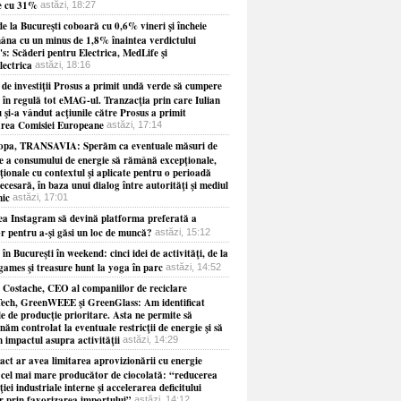
e cu 31%
astăzi, 18:27
e la Bucureşti coboară cu 0,6% vineri şi încheie
âna cu un minus de 1,8% înaintea verdictului
s: Scăderi pentru Electrica, MedLife şi
lectrica
astăzi, 18:16
 de investiţii Prosus a primit undă verde să cumpere
 în regulă tot eMAG-ul. Tranzacţia prin care Iulian
 şi-a vândut acţiunile către Prosus a primit
rea Comisiei Europeane
astăzi, 17:14
opa, TRANSAVIA: Sperăm ca eventuale măsuri de
re a consumului de energie să rămână excepţionale,
ionale cu contextul şi aplicate pentru o perioadă
necesară, în baza unui dialog între autorităţi şi mediul
ic
astăzi, 17:01
ea Instagram să devină platforma preferată a
or pentru a-şi găsi un loc de muncă?
astăzi, 15:12
 în Bucureşti în weekend: cinci idei de activităţi, de la
games şi treasure hunt la yoga în parc
astăzi, 14:52
 Costache, CEO al companiilor de reciclare
ech, GreenWEEE şi GreenGlass: Am identificat
le de producţie prioritare. Asta ne permite să
năm controlat la eventuale restricţii de energie şi să
 impactul asupra activităţii
astăzi, 14:29
act ar avea limitarea aprovizionării cu energie
 cel mai mare producător de ciocolată: “reducerea
iei industriale interne şi accelerarea deficitului
r prin favorizarea importului”
astăzi, 14:12