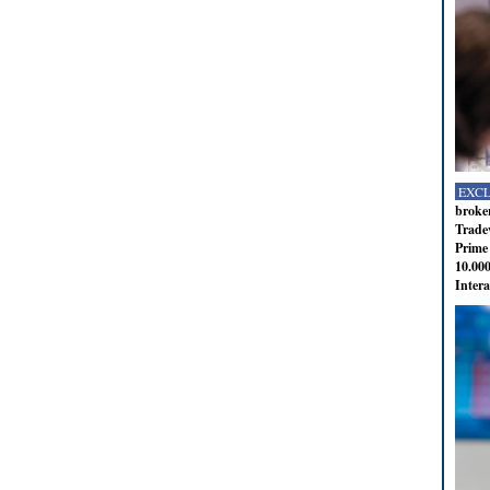
EXC
broker
Tradev
Prime 
10.000
Intera