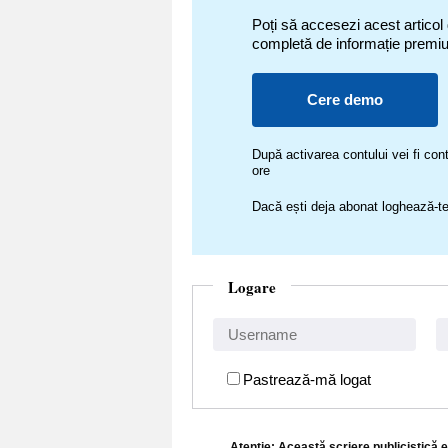
Poți să accesezi acest articol
completă de informație premi
Cere demo
După activarea contului vei fi c
ore
Dacă ești deja abonat loghează-te
Logare
Pastrează-mă logat
Atenţie: Această scriere publicistică e