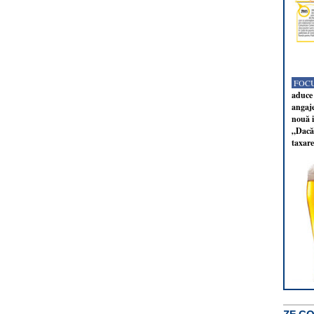
FOCU
aduce 
angaj
nouă i
„Dacă 
taxare