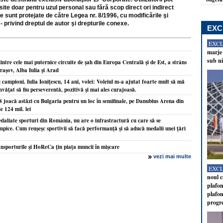
site doar pentru uzul personal sau fără scop direct ori indirect
e sunt protejate de către Legea nr. 8/1996, cu modificările şi
- privind dreptul de autor şi drepturile conexe.
EXC
EXC
marje 
sub ni
tre cele mai puternice circuite de şah din Europa Centrală şi de Est, a strâns
Braşov, Alba Iulia şi Arad
i campioni. Iulia Ioniţescu, 14 ani, volei: Voleiul m-a ajutat foarte mult să mă
nvăţat să fiu perseverentă, pozitivă şi mai ales curajoasă.
8 joacă astăzi cu Bulgaria pentru un loc în semifinale, pe Danubius Arena din
e 124 mil. lei
edaliate sporturi din România, nu are o infrastractură cu care să se
pice. Cum reuşeşc sportivii să facă performanţă şi să aducă medalii unei ţări
nsporturile şi HoReCa ţin piaţa muncii în mişcare
vezi mai multe
EXC
noul c
plafon
plafon
progr