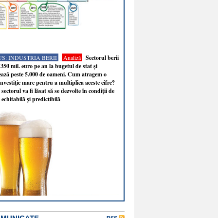
S: INDUSTRIA BERII
Analiză
Sectorul berii
350 mil. euro pe an la bugetul de stat şi
ează peste 5.000 de oameni. Cum atragem o
nvestiţie mare pentru a multiplica aceste cifre?
sectorul va fi lăsat să se dezvolte în condiţii de
 echitabilă şi predictibilă