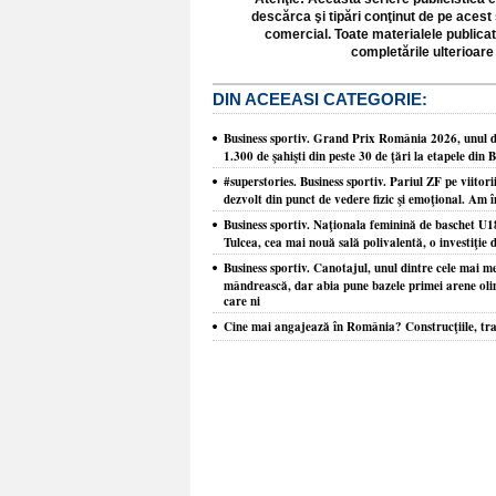
descărca şi tipări conţinut de pe acest 
comercial. Toate materialele publicat
completările ulterioare 
DIN ACEEASI CATEGORIE:
Business sportiv. Grand Prix România 2026, unul din
1.300 de şahişti din peste 30 de ţări la etapele din 
#superstories. Business sportiv. Pariul ZF pe viitori
dezvolt din punct de vedere fizic şi emoţional. Am î
Business sportiv. Naţionala feminină de baschet U1
Tulcea, cea mai nouă sală polivalentă, o investiţie d
Business sportiv. Canotajul, unul dintre cele mai m
mândrească, dar abia pune bazele primei arene olim
care ni
Cine mai angajează în România? Construcţiile, tra