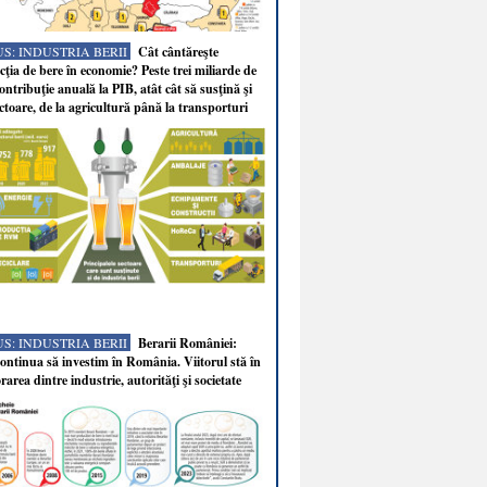
S: INDUSTRIA BERII
Cât cântăreşte
ţia de bere în economie? Peste trei miliarde de
ontribuţie anuală la PIB, atât cât să susţină şi
ectoare, de la agricultură până la transporturi
S: INDUSTRIA BERII
Berarii României:
ntinua să investim în România. Viitorul stă în
rarea dintre industrie, autorităţi şi societate