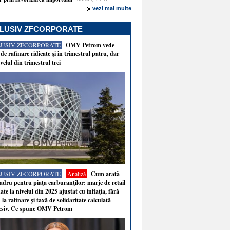
vezi mai multe
LUSIV ZFCORPORATE
LUSIV ZFCORPORATE
OMV Petrom vede
de rafinare ridicate şi în trimestrul patru, dar
velul din trimestrul trei
LUSIV ZFCORPORATE
Analiză
Cum arată
adru pentru piaţa carburanţilor: marje de retail
ate la nivelul din 2025 ajustat cu inflaţia, fără
 la rafinare şi taxă de solidaritate calculată
esiv. Ce spune OMV Petrom