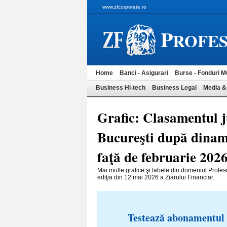
www.zfcorporate.ro
P
ROFES
Home
Banci - Asigurari
Burse - Fonduri M
Business Hi-tech
Business Legal
Media &
Grafic: Clasamentul j
Bucureşti după dinami
faţă de februarie 202
Mai multe grafice şi tabele din domeniul Profesi
ediţia din 12 mai 2026 a Ziarului Financiar.
Testează abonamentul