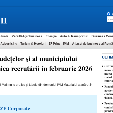
z
II
utuale
Retail&Agrobusiness
Energie
Auto & Transporturi
Business Cons
 Advertising
Turism & Hoteluri
ZF Print
IMM
Atlasul de business al Româ
udeţelor şi al municipiului
ULTIM
ca recrutării în februarie 2026
Guvernu
moment
atacul 
6
revină 
cereri 
i Mai multe grafice şi tabele din domeniul IMM Materialul a apărut în
Fondul 
pachet
condusă
dolari,
Produc
 ZF Corporate
control
pierder