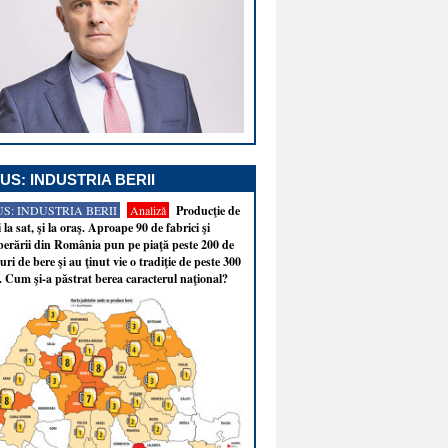
US: INDUSTRIA BERII
S: INDUSTRIA BERII
Analiză
Producţie de
i la sat, şi la oraş. Aproape 90 de fabrici şi
erării din România pun pe piaţă peste 200 de
ri de bere şi au ţinut vie o tradiţie de peste 300
. Cum şi-a păstrat berea caracterul naţional?