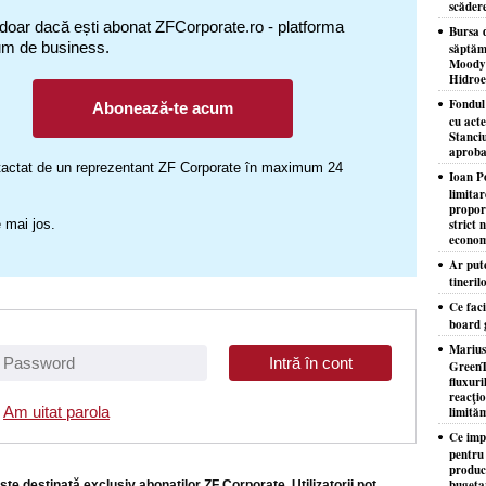
scăder
 doar dacă ești abonat ZFCorporate.ro - platforma
Bursa d
um de business.
săptăm
Moody'
Hidroe
Fondul
Abonează-te acum
cu acte
Stanciu
aproba
ontactat de un reprezentant ZF Corporate în maximum 24
Ioan P
limita
proporţ
 mai jos.
strict 
econom
Ar put
tineril
Ce faci
board 
Marius
GreenT
fluxuri
reacţio
Am uitat parola
limităm
Ce imp
pentru
producţ
bugeta
ste destinată exclusiv abonaţilor ZF Corporate. Utilizatorii pot