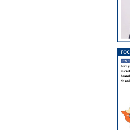
FOC
FOCU
bere ş
microb
brandu
de ani