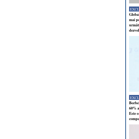
EXC
Global
mai po
următo
dezvol
EXC
Borbel
60% al
Este o
compan