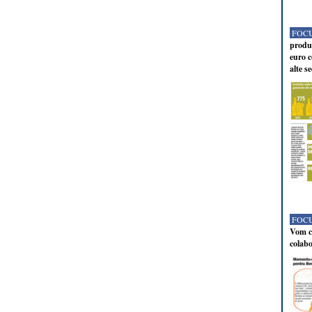
FOCU
produc
euro c
alte s
FOCU
Vom co
colabo