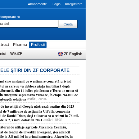
Abonamente
Login
Inregistrare
fcorporate.ro
truct
Pharma
Profesii
niei
WikiZF
ZF English
ELE ŞTIRI DIN ZF CORPORATE
l vine în sfârşit cu o estimare concretă privind
ul în care se va debloca piaţa imobiliară după
cibernetic din 14 iulie: platforma e-Terra ar urma să
în funcţiune săptămâna viitoare, în etape. 94.000 de
aşteaptă soluţiona
astăzi, 20:04
de investiţii al Google păstrează neatins din 2023
ul de 7 milioane de acţiuni la UiPath, compania
 de Daniel Dines, deşi valoarea sa a scăzut la 76 mil.
 de la 2,3 mld. dolari în 2021
astăzi, 18:31
ătorul de utilaje agricole Mecanica Ceahlău,
at de fondul de investiţii Evergent, şi-a adâncit
ile la 3,8 mil. lei în primul semestru. Afacerile, în