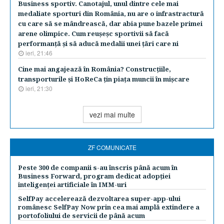
Business sportiv. Canotajul, unul dintre cele mai
medaliate sporturi din România, nu are o infrastractură
cu care să se mândrească, dar abia pune bazele primei
arene olimpice. Cum reuşeşc sportivii să facă
performanţă şi să aducă medalii unei ţări care ni
ieri, 21:46
Cine mai angajează în România? Construcţiile,
transporturile şi HoReCa ţin piaţa muncii în mişcare
ieri, 21:30
vezi mai multe
ZF COMUNICATE
Peste 300 de companii s-au înscris până acum în
Business Forward, program dedicat adopției
inteligenței artificiale în IMM-uri
SelfPay accelerează dezvoltarea super-app-ului
românesc SelfPay Now prin cea mai amplă extindere a
portofoliului de servicii de până acum