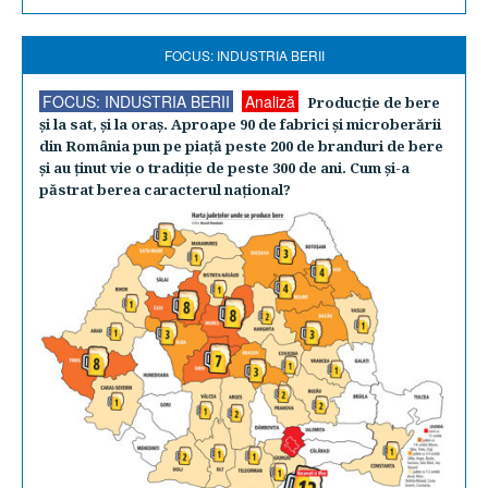
FOCUS: INDUSTRIA BERII
FOCUS: INDUSTRIA BERII
Analiză
Producţie de bere
şi la sat, şi la oraş. Aproape 90 de fabrici şi microberării
din România pun pe piaţă peste 200 de branduri de bere
şi au ţinut vie o tradiţie de peste 300 de ani. Cum şi-a
păstrat berea caracterul naţional?