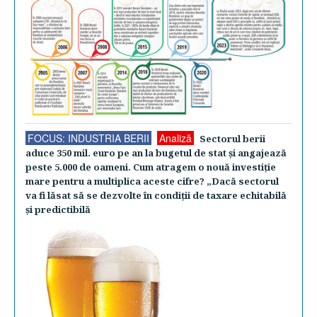
FOCUS: INDUSTRIA BERII
Analiză
Sectorul berii
aduce 350 mil. euro pe an la bugetul de stat şi angajează
peste 5.000 de oameni. Cum atragem o nouă investiţie
mare pentru a multiplica aceste cifre? „Dacă sectorul
va fi lăsat să se dezvolte în condiţii de taxare echitabilă
şi predictibilă