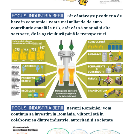
FOCUS: INDUSTRIA BERII
Cât cântăreşte producţia de
bere în economie? Peste trei miliarde de euro
contribuţie anuală la PIB, atât cât să susţină şi alte
sectoare, de la agricultură până la transporturi
FOCUS: INDUSTRIA BERII
Berarii României: Vom
continua să investim în România. Viitorul stă în
colaborarea dintre industrie, autorităţi şi societate