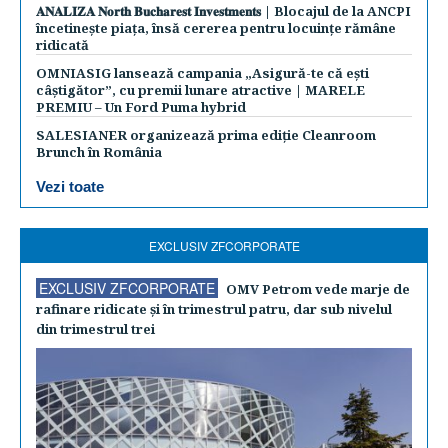
𝐀𝐍𝐀𝐋𝐈𝐙𝐀 𝐍𝐨𝐫𝐭𝐡 𝐁𝐮𝐜𝐡𝐚𝐫𝐞𝐬𝐭 𝐈𝐧𝐯𝐞𝐬𝐭𝐦𝐞𝐧𝐭𝐬 | Blocajul de la ANCPI
încetinește piața, însă cererea pentru locuințe rămâne
ridicată
OMNIASIG lansează campania „Asigură-te că ești
câștigător”, cu premii lunare atractive | MARELE
PREMIU – Un Ford Puma hybrid
SALESIANER organizează prima ediție Cleanroom
Brunch în România
Vezi toate
EXCLUSIV ZFCORPORATE
EXCLUSIV ZFCORPORATE
OMV Petrom vede marje de
rafinare ridicate şi în trimestrul patru, dar sub nivelul
din trimestrul trei