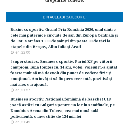
drepturile conexe.
DIN ACEEASI CATEGORIE:
Business sportiv. Grand Prix România 2026, unul dintre
cele mai puternice circuite de şah din Europa Centrală şi
de Est, a strâns 1.300 de şahişti din peste 30 de ţări la
etapele din Braşov, Alba Iulia şi Arad
ieri, 22:00
#superstories. Business sportiv. Pariul ZF pe viitorii
campioni. Iulia Ioniţescu, 14 ani, volei: Voleiul m-a ajutat
foarte mult să mă dezvolt din punct de vedere fizic şi
emoţional. Am învăţat să fiu perseverentă, pozitivă şi
mai ales curajoasă.
ieri, 21:57
Business sportiv. Naţionala feminină de baschet U18
joacă astăzi cu Bulgaria pentru un loc în semifinale, pe
Danubius Arena din Tulcea, cea mai nouă sală
polivalentă, o investiţie de 124 mil. lei
ieri, 21:49