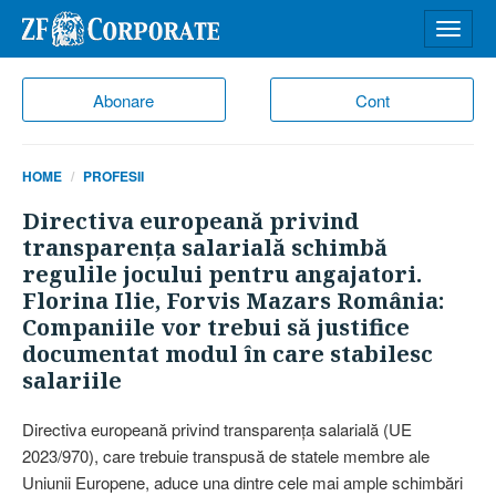
Desch
meniu
Abonare
Cont
HOME
PROFESII
Directiva europeană privind
transparenţa salarială schimbă
regulile jocului pentru angajatori.
Florina Ilie, Forvis Mazars România:
Companiile vor trebui să justifice
documentat modul în care stabilesc
salariile
Directiva europeană privind transparenţa salarială (UE
2023/970), care trebuie transpusă de statele membre ale
Uniunii Europene, aduce una dintre cele mai ample schimbări