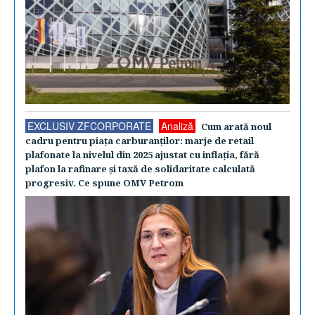
EXCLUSIV ZFCORPORATE
Analiză
Cum arată noul
cadru pentru piaţa carburanţilor: marje de retail
plafonate la nivelul din 2025 ajustat cu inflaţia, fără
plafon la rafinare şi taxă de solidaritate calculată
progresiv. Ce spune OMV Petrom