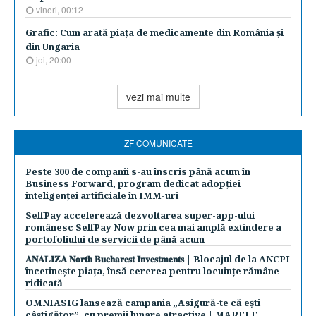
vineri, 00:12
Grafic: Cum arată piaţa de medicamente din România şi
din Ungaria
joi, 20:00
vezi mai multe
ZF COMUNICATE
Peste 300 de companii s-au înscris până acum în
Business Forward, program dedicat adopției
inteligenței artificiale în IMM-uri
SelfPay accelerează dezvoltarea super-app-ului
românesc SelfPay Now prin cea mai amplă extindere a
portofoliului de servicii de până acum
𝐀𝐍𝐀𝐋𝐈𝐙𝐀 𝐍𝐨𝐫𝐭𝐡 𝐁𝐮𝐜𝐡𝐚𝐫𝐞𝐬𝐭 𝐈𝐧𝐯𝐞𝐬𝐭𝐦𝐞𝐧𝐭𝐬 | Blocajul de la ANCPI
încetinește piața, însă cererea pentru locuințe rămâne
ridicată
OMNIASIG lansează campania „Asigură-te că ești
câștigător”, cu premii lunare atractive | MARELE