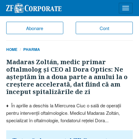
Desch
meniu
Abonare
Cont
HOME
PHARMA
Madaras Zoltán, medic primar
oftalmolog şi CEO al Dora Optics: Ne
aşteptăm în a doua parte a anului la o
creştere accelerată, dat fiind că am
început spitalizările de zi
♦ În aprilie a deschis la Miercurea Ciuc o sală de operaţii
pentru intervenţii oftalmologice. Medicul Madaras Zoltán,
specializat în oftal­mologie, fondatorul reţelei Dora...