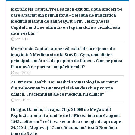
Morphosis Capital vrea să facă exit din două afaceri pe
care a pariat din primul fond – reţeaua de imagistică
Medima şi lanţul de săli StayFit Gym. „Morphosis
Capital Fund I se află într-o etapă matură a ciclului său
de investiţii.“
ieri, 21:05
Morphosis Capital tatonează exitul de la reţeaua de
imagistică Medima şi de la StayFit Gym, unul dintre
principalii jucătorii de pe piaţa de fitness. Cine ar putea
fi la masă de partea cumpărătorului?
ieri, 20:06
ZF Private Health. Doi medici stomatologi s-au mutat
din Teleorman în Bucureşti şi şi-au deschis propria
clinică. „Pacientul îşi alege medicul, nu clinica“
ieri, 19:29
Dragoş Damian, Terapia Cluj: 24.000 de Megawaţi!
Explozia bombei atomice de la Hiroshima din 6 august
1945 a eliberat în câteva secunde o energie de aproape
24.000 de Megawaţi. Cam cât consumă toată România
timp de 3 zile