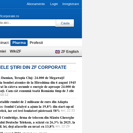
Abonamente
Login
Inregistrare
fcorporate.ro
truct
Pharma
Profesii
niei
WikiZF
ZF English
ELE ŞTIRI DIN ZF CORPORATE
 Damian, Terapia Cluj: 24.000 de Megawaţi!
ia bombei atomice de la Hiroshima din 6 august 1945
erat în câteva secunde o energie de aproape 24.000 de
ţi. Cam cât consumă toată România timp de 3 zile
 00:12
etaliile rundei de 2 milioane de euro din Adapta
cs: fondul Catalyst a ajuns la 19,8% din start-up-ul
tică, iar cei trei fondatori păstrează 58%
ieri, 22:33
ul Combridge, firma de telecom din Sfântu Gheorghe
ului Deutsche Telekom, a scăzut cu 26,3% în 2025, la
l. lei, deşi afacerile au urcat cu 13,8%
ieri, 22:29