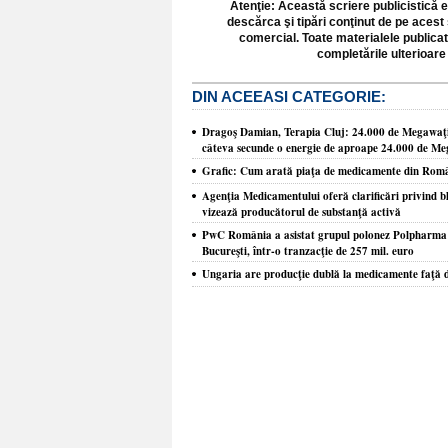
Atenţie: Această scriere publicistică e
descărca şi tipări conţinut de pe acest 
comercial. Toate materialele publicat
completările ulterioare 
DIN ACEEASI CATEGORIE:
Dragoş Damian, Terapia Cluj: 24.000 de Megawaţi!
câteva secunde o energie de aproape 24.000 de Me
Grafic: Cum arată piaţa de medicamente din Româ
Agenţia Medicamentului oferă clarificări privind 
vizează producătorul de substanţă activă
PwC România a asistat grupul polonez Polpharma î
Bucureşti, într-o tranzacţie de 257 mil. euro
Ungaria are producţie dublă la medicamente faţă 