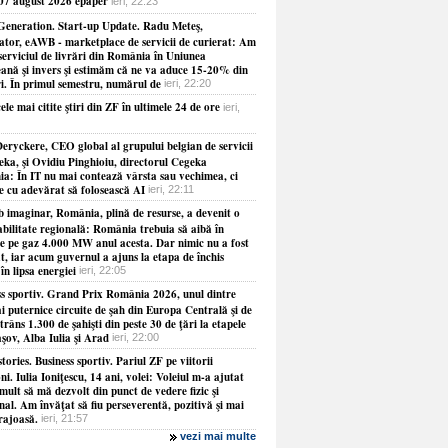
 07 august 2026 epaper
ieri, 22:23
Generation. Start-up Update. Radu Meteş,
ator, eAWB - marketplace de servicii de curierat: Am
serviciul de livrări din România în Uniunea
ană şi invers şi estimăm că ne va aduce 15-20% din
ri. În primul semestru, numărul de
ieri, 22:20
ele mai citite ştiri din ZF în ultimele 24 de ore
ieri,
eryckere, CEO global al grupului belgian de servicii
eka, şi Ovidiu Pinghioiu, directorul Cegeka
a: În IT nu mai contează vârsta sau vechimea, ci
ie cu adevărat să folosească AI
ieri, 22:11
b imaginar, România, plină de resurse, a devenit o
abilitate regională: România trebuia să aibă în
le pe gaz 4.000 MW anul acesta. Dar nimic nu a fost
at, iar acum guvernul a ajuns la etapa de închis
 în lipsa energiei
ieri, 22:05
ss sportiv. Grand Prix România 2026, unul dintre
i puternice circuite de şah din Europa Centrală şi de
strâns 1.300 de şahişti din peste 30 de ţări la etapele
şov, Alba Iulia şi Arad
ieri, 22:00
tories. Business sportiv. Pariul ZF pe viitorii
i. Iulia Ioniţescu, 14 ani, volei: Voleiul m-a ajutat
mult să mă dezvolt din punct de vedere fizic şi
al. Am învăţat să fiu perseverentă, pozitivă şi mai
rajoasă.
ieri, 21:57
vezi mai multe