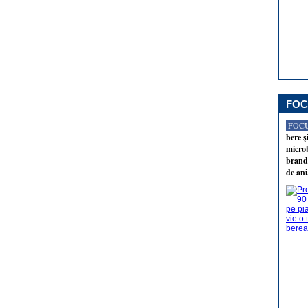
FOC
FOCU
bere ş
microb
brandu
de ani