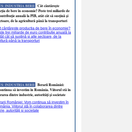
S: INDUSTRIA BERII
Cât cântăreşte
ţia de bere în economie? Peste trei miliarde de
ontribuţie anuală la PIB, atât cât să susţină şi
ectoare, de la agricultură până la transporturi
S: INDUSTRIA BERII
Berarii României:
ntinua să investim în România. Viitorul stă în
rarea dintre industrie, autorităţi şi societate