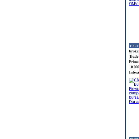
EXC
broker
Tradev
Prime 
10.000
Intera