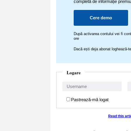
completă de informație premi
Cere demo
După activarea contului vei fi c
ore
Dacă ești deja abonat loghează-te
Logare
Pastrează-mă logat
Read this art