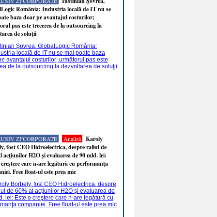
LUSIV ZFCORPORATE
Iustinian Şovrea,
Logic România: Industria locală de IT nu se
ate baza doar pe avantajul costurilor;
rul pas este trecerea de la outsourcing la
tarea de soluţii
LUSIV ZFCORPORATE
Analiză
Karoly
y, fost CEO Hidroelectrica, despre raliul de
 acţiunilor H2O şi evaluarea de 90 mld. lei:
 creştere care n-are legătură cu performanţa
iei. Free float-ul este prea mic