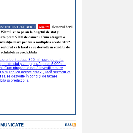
S: INDUSTRIA BERII
Analiză
Sectorul berii
350 mil. euro pe an la bugetul de stat şi
ează peste 5.000 de oameni. Cum atragem o
nvestiţie mare pentru a multiplica aceste cifre?
sectorul va fi lăsat să se dezvolte în condiţii de
 echitabilă şi predictibilă
OMUNICATE
RSS