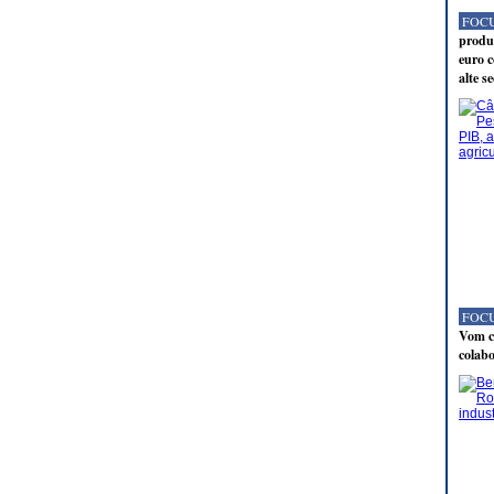
FOCU
produc
euro c
alte s
FOCU
Vom co
colabo