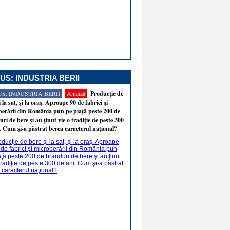
US: INDUSTRIA BERII
S: INDUSTRIA BERII
Analiză
Producţie de
i la sat, şi la oraş. Aproape 90 de fabrici şi
erării din România pun pe piaţă peste 200 de
ri de bere şi au ţinut vie o tradiţie de peste 300
. Cum şi-a păstrat berea caracterul naţional?