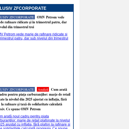
LUSIV ZFCORPORATE
LUSIV ZFCORPORATE
OMV Petrom vede
de rafinare ridicate şi în trimestrul patru, dar
velul din trimestrul trei
LUSIV ZFCORPORATE
Analiză
Cum arată
adru pentru piaţa carburanţilor: marje de retail
ate la nivelul din 2025 ajustat cu inflaţia, fără
 la rafinare şi taxă de solidaritate calculată
esiv. Ce spune OMV Petrom