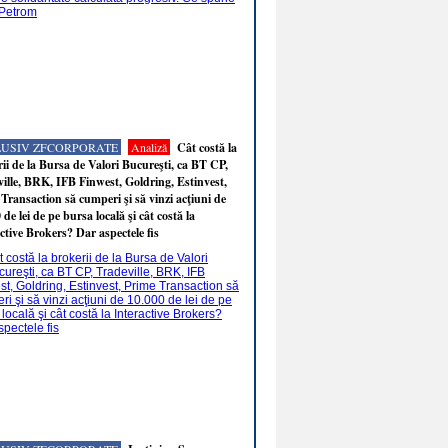
LUSIV ZFCORPORATE
Analiză
Cât costă la
ii de la Bursa de Valori Bucureşti, ca BT CP,
ille, BRK, IFB Finwest, Goldring, Estinvest,
Transaction să cumperi şi să vinzi acţiuni de
 de lei de pe bursa locală şi cât costă la
ctive Brokers? Dar aspectele fis