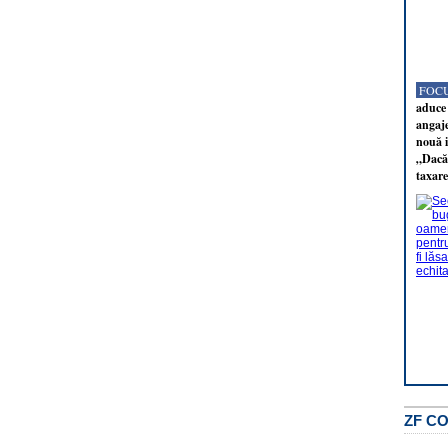
FOCU
aduce 
angaj
nouă i
„Dacă 
taxare
ZF C