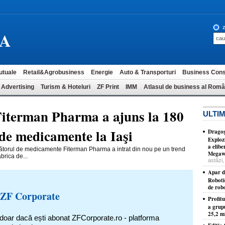
z
A
utuale
Retail&Agrobusiness
Energie
Auto & Transporturi
Business Cons
 Advertising
Turism & Hoteluri
ZF Print
IMM
Atlasul de business al Româ
 Fiterman Pharma a ajuns la 180
ULTIM
 de medicamente la Iaşi
Dragoş
Exploz
a elib
ătorul de medicamente Fiterman Pharma a intrat din nou pe un trend
Megawa
brica de...
astăzi,
Apar d
Roboti
de robo
 ZF Corporate
Profit
a grup
25,2 mi
 doar dacă ești abonat ZFCorporate.ro - platforma