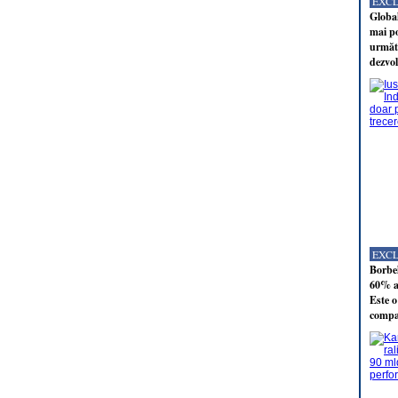
EXC
Global
mai po
următo
dezvol
EXC
Borbel
60% al
Este o
compan