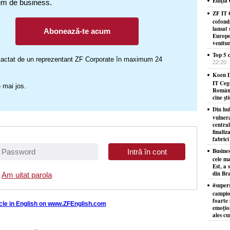
Ediţia
um de business.
ZF IT 
cofond
lansat 
Abonează-te acum
Europe
venitu
Top 5 c
ontactat de un reprezentant ZF Corporate în maximum 24
22:20
Koen D
IT Ceg
 mai jos.
Români
cine şt
Din hu
vulner
centra
finaliz
fabrici
Busine
cele ma
Est, a 
din Bra
Am uitat parola
#supers
campion
foarte 
icle in English on www.ZFEnglish.com
emoţion
ales cu