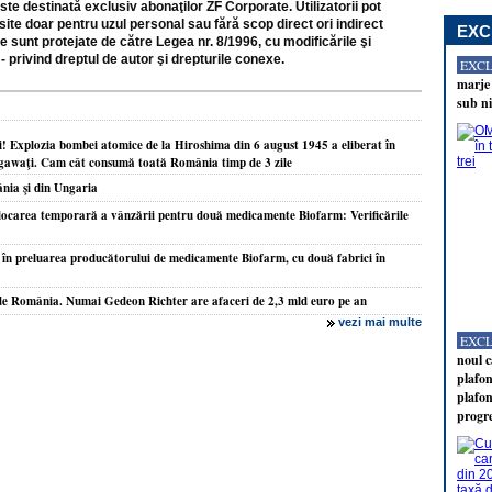
ste destinată exclusiv abonaţilor ZF Corporate. Utilizatorii pot
site doar pentru uzul personal sau fără scop direct ori indirect
EXC
e sunt protejate de către Legea nr. 8/1996, cu modificările şi
- privind dreptul de autor şi drepturile conexe.
EXC
marje 
sub ni
 Explozia bombei atomice de la Hiroshima din 6 august 1945 a eliberat în
gawaţi. Cam cât consumă toată România timp de 3 zile
nia şi din Ungaria
blocarea temporară a vânzării pentru două medicamente Biofarm: Verificările
n preluarea producătorului de medicamente Biofarm, cu două fabrici în
de România. Numai Gedeon Richter are afaceri de 2,3 mld euro pe an
vezi mai multe
EXC
noul c
plafon
plafon
progr