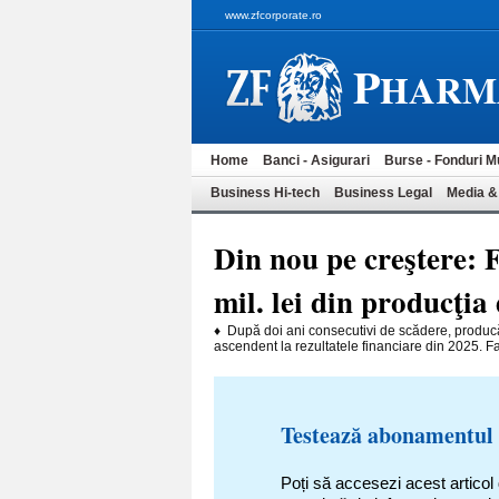
www.zfcorporate.ro
P
HARM
Home
Banci - Asigurari
Burse - Fonduri M
Business Hi-tech
Business Legal
Media &
Din nou pe creştere:
mil. lei din producţia
♦ După doi ani consecutivi de scădere, produc
ascendent la rezultatele financiare din 2025. Fa
Testează abonamentul
Poți să accesezi acest articol